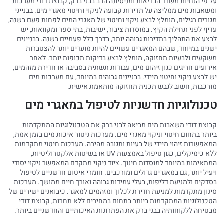
על פי הנחיות משרד הבריאות ומניסיונה הרב בבני ברק, קבוצת דודי מערכות
ומשאבות מים ממליצה על תדירות קבועה לניקוי וחיטוי מאגרי מים. בבנייני
מגורים רגילים, מומלץ לבצע ניקוי וחיטוי של מאגרי המים לפחות פעם בשנה,
עדיף לפני תחילת הקיץ. במוסדות ציבור, ישיבות, בתי ספר ומקוואות, יש
לבצע את התהליך בתדירות גבוהה יותר, בדרך כלל פעמיים בשנה. בבניינים
ישנים במיוחד, שבהם המאגרים עשויים להיות מועדים יותר להצטברות
משקעים ולבעיות תחזוקה, מומלץ לבצע בדיקות תכופות יותר. לאחר
אירועים חריגים כגון זיהום מים, עבודות תשתית בסביבה או חדירת מזהמים,
יש לבצע ניקוי וחיטוי מיידי. בבניינים גבוהים במיוחד, עם מערכות מים
מורכבות, חשוב לגבש תכנית תחזוקה מותאמת אישית.
טכנולוגיות חדשניות לטיפול במאגרי מים
קבוצת דודי משאבות מים מביאה לבני ברק את הטכנולוגיות המתקדמות
ביותר בתחום חיטוי וניקוי מאגרי מים. מערכות ניטור איכות מים בזמן אמת,
המאפשרות זיהוי מיידי של בעיות ותגובה מהירה. מערכות חיטוי מתקדמות
ללא כימיקלים, כגון טיפול באמצעות UV או בשיטות אלקטרוליטיות,
המתאימות במיוחד למוסדות חינוך. ציוד ניקוי מתקדם המאפשר ניקוי יסודי
ויעיל יותר, גם במאגרים גדולים ומורכבים. חומרי איטום חדשניים לטיפול
בסדקים ולמניעת דליפות, בעלי עמידות גבוהה ואורך חיים ממושך. מערכות
סינון מתקדמות למניעת חדירת לכלוך ומזהמים למאגר. כיבואנים ישירים של
הטכנולוגיות המתקדמות ביותר בתחום במחירים ללא תחרות, קבוצת דודי
מבטיחה ללקוחותיה בבני ברק את הפתרונות האיכותיים והחדשניים ביותר.