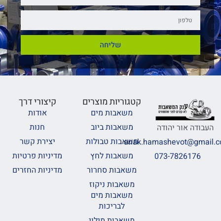
שליחה
קטגוריות מוצרים
קיצורי דרך
משאבות מים
אודות
משאבות ביוב
חנות
העבודה אור יהודה
משאבות טבולות
יצירת קשר
anak.hamashevot@gmail.
משאבות לחץ
מדיניות פרטיות
073-7826176
משאבות סחרור
מדיניות החזרים
משאבות ניקוז
משאבות מים
לבריכות
משאבות מילוי