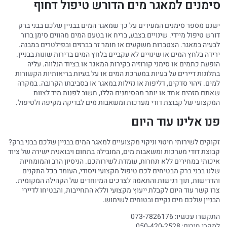
סימנים למאגר מים הדורש טיפול דחוף
ישנם מספר סימנים המעידים על כך שמאגר המים בבניין שלכם בבני ברק
דורש טיפול מיידי. שינויים בצבע, בריח או בטעם המים מהווים סימן ברור
לבעיה במאגר. הצטברות משקעים או חומר זר בברזים ובפילטרים במבנה.
ירידה בלחץ המים או שינויים לא עקביים בלחץ המים בדירות שונות בבניין.
הופעת כתמים או סימני קורוזיה בקירות המאגר או בציוד הנלווה. עליה
בתלונות דיירים על בעיות במערכת המים או על בעיות בריאותיות הקשורות
למים. זיהוי סדקים, דליפות או נזילות במאגר או בסביבתו הקרובה. במקרה
שאתם מזהים אחד או יותר מהסימנים הללו, חשוב לפנות מיד לצוות
המקצועי של קבוצת דודי מערכות ומשאבות מים לבדיקה מקיפה ולטיפול.
פנו אלינו עוד היום
זקוקים לשירותי חיטוי וניקוי מקצועיים למאגר המים בבניין שלכם בבני ברק?
קבוצת דודי מערכות ומשאבות מים, המובילה בתחום ויבואנית ישירה של ציוד
איכותי במחירים ללא תחרות, עומדת לשירותכם. הניסיון הרב והמומחיות
שלנו בבני ברק מבטיחים לכם טיפול מקצועי ויסודי, העומד בכל התקנים
והדרישות, תוך רגישות והתאמה לצרכים המיוחדים של הקהילה המקומית.
צרו קשר עוד היום לקבלת ייעוץ מקצועי וללא התחייבות, והבטיחו לדיירי
הבניין שלכם מים נקיים ובטוחים לשימוש.
התקשרו עכשיו: 073-7826176
למקרי חירום: 050-420-2528