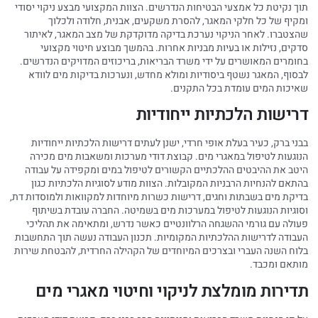
תוך נקיטת כל אמצעי הבטיחות הנדרשים. הצוות המקצועי מבצע ניקוי יסודי
ומקיף של כל חלקי המאגר, להסרת משקעים, אבנית, חלודה ולכלוך
שהצטברו. לאחר הניקוי נערכת בדיקה מדוקדקת של מצב המאגר, לאיתור
סדקים, נזילות או בעיות מבניות אחרות. בהמשך מבוצע חיטוי מקצועי
בחומרים המאושרים על ידי משרד הבריאות, בריכוזים המדויקים הנדרשים.
לבסוף, המאגר נשטף ביסודיות ומולא מחדש, ונערכות בדיקות מים לוודא
שאיכות המים עומדת בכל התקנים.
דרישות הלכתיות ייחודיות
בבני ברק, כעיר בעלת אופי חרדי, ישנן לעתים דרישות הלכתיות ייחודיות
הנוגעות לטיפול במאגרי מים. קבוצת דודי מערכות ומשאבות מים מכירה
היטב את ההיבטים ההלכתיים הקשורים לטיפול במים ומקפידה על עבודה
בהתאם להנחיות הרבניות המקובלות. הצוות מודע לסוגיות הלכתיות כגון
בדיקת מים בשבתות וחגים, דרישות כשרות מיוחדות למקוואות ולמוסדות דת,
וסוגיות הנוגעות לטיפול במערכות מים בשמיטה. החברה עובדת בשיתוף
פעולה עם גורמי ההשגחה הרלוונטיים כאשר נדרש, ומתאימה את תהליכי
העבודה לדרישות ההלכתיות המקומיות. תכנון העבודה נעשה תוך התחשבות
בלוח השנה העברי ובצרכים המיוחדים של הקהילה החרדית, להבטחת שירות
מותאם ומכבד.
תדירות מומלצת לניקוי וחיטוי מאגרי מים