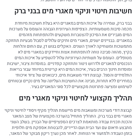
חשיבות חיטוי וניקוי מאגרי מים בבני ברק
בבני ברק, שמירה על איכות המים במאגרים היא בעלת חשיבות מיוחדת
מכמה סיבות משמעותיות. הצפיפות העירונית הגבוהה והעומס על מערכות
המים מגבירים את הסיכון להצטברות משקעים ולהתפתחות מזהמים
במאגרים. בבניינים ישנים, מאגרי מים ותיקים עלולים לסבול מבעיות תחזוקה
מתמשכות ומשחיקה לאורך השנים. האקלים בגוש דן, עם החום והלחות
בקיץ, מהווה סביבה נוחה להתפתחות אצות וחיידקים במאגרי מים לא
מטופלים. העומס על תשתיות העירוניות עלול להשפיע על איכות המים
הנכנסים למאגרים ולדרוש ניטור ותחזוקה קפדניים. במוסדות ציבור, ישיבות
ומוסדות חינוך הרבים בעיר, איכות המים היא קריטית במיוחד עבור בריאות
התלמידים והסגל. קבוצת דודי משאבות מים, כיבואנים של ציוד איכותי
במחירים ללא תחרות, מבינה את החשיבות העליונה של מים נקיים ובטוחים
לשימוש ומציעה פתרונות מקצועיים לכל סוגי המאגרים בעיר.
תהליך מקצועי לחיטוי וניקוי מאגרי מים
קבוצת דודי מערכות ומשאבות מים מיישמת תהליך מקיף ויסודי לחיטוי וניקוי
מאגרי מים בבני ברק. התהליך מתחיל בהערכה מקצועית של מצב המאגר
והכנת תכנית עבודה מותאמת לצרכים הספציפיים של הבניין. בשלב השני
מתבצע תיאום עם ועד הבית ועם הדיירים, להבטחת אספקת מים חלופית
בזמן העבודה ולמזעור אי הנוחות. לאחר מכן נערך ריקון מבוקר של המאגר,