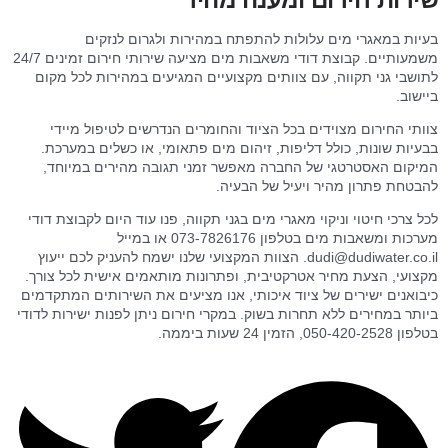
בעיות במאגרי מים עלולות להתפתח במהירות ולגרום לנזקים
משמעותיים. קבוצת דודי משאבות מים מציעה שירותי חירום זמינים 24/7
לתושבי גני תקווה, עם צוותים מקצועיים המגיעים במהירות לכל מקום
ביישוב.
צוותי החירום מצוידים בכל הציוד והחומרים הנדרשים לטיפול מיידי
בבעיות שונות, כולל דליפות, זיהום מים פתאומי, או כשלים במערכת.
המיקום האסטרטגי של החברה מאפשר זמני תגובה מהירים במיוחד,
להבטחת פתרון מהיר ויעיל של הבעיה.
לכל צרכי חיטוי וניקוי מאגרי מים בגני תקווה, פנו עוד היום לקבוצת דודי
מערכות ומשאבות מים בטלפון 073-7826176 או במייל
dudi@dudiwater.co.il
. הצוות המקצועי שלנו ישמח להעניק לכם ייעוץ
מקצועי, הצעת מחיר אטרקטיבית, ופתרונות מותאמים אישית לכל צורך.
כיבואנים ישירים של ציוד איכותי, אנו מציעים את השירותים המתקדמים
ביותר במחירים ללא תחרות בשוק. במקרי חירום ניתן לפנות ישירות לדודי
בטלפון 050-420-2528, הזמין 24 שעות ביממה.