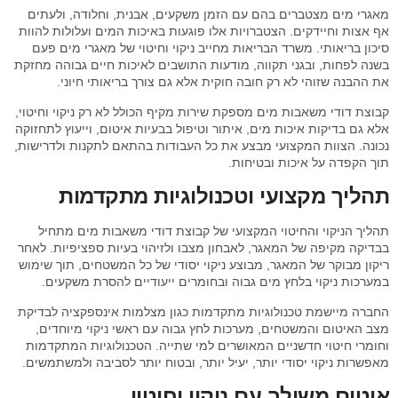
מאגרי מים מצטברים בהם עם הזמן משקעים, אבנית, וחלודה, ולעתים
אף אצות וחיידקים. הצטברויות אלו פוגעות באיכות המים ועלולות להוות
סיכון בריאותי. משרד הבריאות מחייב ניקוי וחיטוי של מאגרי מים פעם
בשנה לפחות, ובגני תקווה, מודעות התושבים לאיכות חיים גבוהה מחזקת
את ההבנה שזוהי לא רק חובה חוקית אלא גם צורך בריאותי חיוני.
קבוצת דודי משאבות מים מספקת שירות מקיף הכולל לא רק ניקוי וחיטוי,
אלא גם בדיקות איכות מים, איתור וטיפול בבעיות איטום, וייעוץ לתחזוקה
נכונה. הצוות המקצועי מבצע את כל העבודות בהתאם לתקנות ולדרישות,
תוך הקפדה על איכות ובטיחות.
תהליך מקצועי וטכנולוגיות מתקדמות
תהליך הניקוי והחיטוי המקצועי של קבוצת דודי משאבות מים מתחיל
בבדיקה מקיפה של המאגר, לאבחון מצבו ולזיהוי בעיות ספציפיות. לאחר
ריקון מבוקר של המאגר, מבוצע ניקוי יסודי של כל המשטחים, תוך שימוש
במערכות ניקוי בלחץ מים גבוה ובחומרים ייעודיים להסרת משקעים.
החברה מיישמת טכנולוגיות מתקדמות כגון מצלמות אינספקציה לבדיקת
מצב האיטום והמשטחים, מערכות לחץ גבוה עם ראשי ניקוי מיוחדים,
וחומרי חיטוי חדשניים המאושרים למי שתייה. הטכנולוגיות המתקדמות
מאפשרות ניקוי יסודי יותר, יעיל יותר, ובטוח יותר לסביבה ולמשתמשים.
איטום משולב עם ניקוי וחיטוי