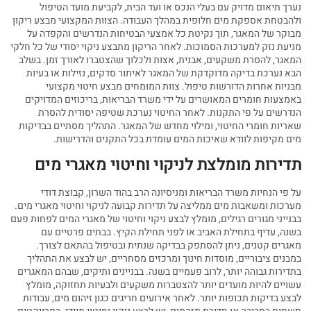
נערך תיאום מדויק עם בעלי הנכס או ועד הבית, לקביעת מועד הטיפול
ולהבטחת אספקת מים חלופית במהלך העבודה. הצוות המקצועי מבצע ריקון
מבוקר של המאגר, תוך נקיטת כל אמצעי הבטיחות הנדרשים והקפדה על
מניעת נזק למערכות הסמוכות. לאחר הריקון מתבצע ניקוי יסודי של כל חלקי
המאגר, להסרת משקעים, אבנית, אצות ולכלוך שהצטברו לאורך זמן. בשלב
הבא נערכת בדיקה מדוקדקת של המאגר לאיתור סדקים, נזילות או בעיות
מבניות אחרות הדורשות טיפול. צוות המומחים מבצע חיטוי מקצועי
באמצעות חומרים המאושרים על ידי משרד הבריאות, בריכוזים המדויקים
הנדרשים על פי התקנות. לאחר החיטוי נערכת שטיפה יסודית להסרת
שאריות חומרי החיטוי, ומילוי מחדש של המאגר. התהליך מסתיים בבדיקות
מים מקיפות לוודא שאיכות המים עומדת בכל התקנים והדרישות.
תדירות מומלצת לניקוי וחיטוי מאגרי מים
על פי הנחיות משרד הבריאות ומניסיונה הרב בהוד השרון, קבוצת דודי
מערכות ומשאבות מים ממליצה על תדירות קבועה לניקוי וחיטוי מאגרי מים.
בבנייני מגורים רגילים, מומלץ לבצע ניקוי וחיטוי של מאגרי המים לפחות פעם
בשנה, עדיף בתחילת האביב או לפני תחילת הקיץ. בבתים פרטיים עם
מאגרים קטנים, ניתן להסתפק בבדיקה שנתית ובטיפול בהתאם לצורך.
במבנים ציבוריים, מוסדות חינוך ומרכזים מסחריים, יש לבצע את התהליך
בתדירות גבוהה יותר, לרוב פעמיים בשנה. בבניינים ותיקים, שבהם המאגרים
עשויים להיות מועדים יותר להצטברות משקעים ולבעיות תחזוקה, מומלץ
לבצע בדיקות תכופות יותר. לאחר אירועים חריגים כגון זיהום מים, עבודות