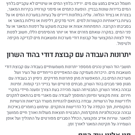
חשמל הבאים במגע עם מים. ירידה בלחץ המים או שינויים לא עקביים בלחץ
המים בדירות שונות בבניין. הופעת כתמים או סימני קורוזיה בקירות המאגר,
בצנרת או בציוד הנלווה. עליה בתלונות דיירים על בעיות במערכת המים או על
בעיות בריאותיות הקשורות למים. זיהוי סדקים, דליפות או נזילות במאגר או
בסביבתו הקרובה. התפתחות אצות או שכבת משקע על דפנות המאגר או על
פני המים. במקרה שאתם מזהים אחד או יותר מהסימנים הללו, חשוב לפנות
מיד לצוות המקצועי של קבוצת דודי מערכות ומשאבות מים לבדיקה מקיפה
ולטיפול.
יתרונות העבודה עם קבוצת דודי בהוד השרון
תושבי הוד השרון נהנים ממספר יתרונות משמעותיים בעבודה עם קבוצת דודי
משאבות מים. היכרות מעמיקה עם המאפיינים הייחודיים של העיר ושל
מערכות המים בה, המאפשרת מתן פתרונות מדויקים. ניסיון רב בעבודה עם
מגוון סוגי מבנים בהוד השרון, מבתים פרטיים ועד בנייני רבי קומות. זמינות
גבוהה באזור השרון, המבטיחה הגעה מהירה בעת הצורך ומענה מיידי במקרי
חירום. צוות מקצועי ומיומן המוסמך לעבודה עם מאגרי מים בהתאם לתקנים
ולדרישות של הרשויות. עבודה בהתאם להנחיות משרד הבריאות והרשויות
המקומיות, תוך הקפדה על כל הדרישות והתקנים. שימוש בחומרים באיכות
גבוהה ובטכנולוגיות מתקדמות, המבטיח תוצאות מעולות ואורך חיים ממושך
למאגר. שירות אדיב ומקצועי, הכולל הסברים מפורטים על התהליך ועל אופן
השמירה על תקינות המאגר לאורך זמן.