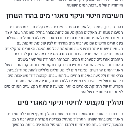
הייחודיות של מערכות המים השונות.
חשיבות חיטוי וניקוי מאגרי מים בהוד השרון
בהוד השרון, שמירה על איכות המים במאגרים היא בעלת חשיבות מיוחדת
מסיבות מגוונות. האקלים המקומי, עם לחות גבוהה בחלק מעונות השנה, יוצר
תנאים נוחים להתפתחות אצות וחיידקים במאגרי מים לא מטופלים. השילוב
בין אזורים חדשים עם מערכות מים מודרניות לבין שכונות ותיקות עם
תשתיות ישנות יותר דורש גישה מותאמת לכל סוג מאגר. האזורים החקלאיים
הסמוכים לעיר והמרחבים הירוקים בתוכה מגבירים את הסיכון לחדירת
מזהמים אורגניים למערכות המים. הצמיחה המהירה של העיר בשנים
האחרונות והבנייה המואצת מחייבות בדיקות תקופתיות ותחזוקה מוגברת של
מאגרי המים החדשים. מאגרי מים לא מטופלים עלולים להוות מקור לבעיות
בריאותיות ולפגיעה באיכות החיים של התושבים. קבוצת דודי משאבות מים,
כיבואנים של ציוד איכותי במחירים ללא תחרות, מבינה את המשמעות
הקריטית של תחזוקת מאגרים נאותה ומציעה פתרונות מקצועיים המותאמים
לאתגרים הייחודיים של העיר.
תהליך מקצועי לחיטוי וניקוי מאגרי מים
קבוצת דודי מערכות ומשאבות מים מיישמת תהליך מקיף ויסודי לחיטוי וניקוי
מאגרי מים בהוד השרון. התהליך מתחיל בבדיקה מקדימה ובהערכת מצב
המאגר, לזיהוי בעיות ספציפיות ולתכנון הטיפול המתאים ביותר. בהמשך