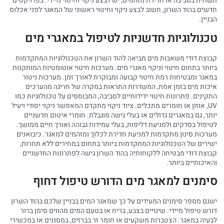
תשתית בסביבה או חדירת מזהמים, יש לבצע ניקוי וחיטוי מיידי. בפרויקטים
חדשים בהוד השרון, חשוב לבצע ניקוי וחיטוי ראשוני של המאגר לפני אכלוס
הבניין.
טכנולוגיות חדשניות לטיפול במאגרי מים
קבוצת דודי משאבות מים מביאה להוד השרון את הטכנולוגיות המתקדמות
ביותר בתחום חיטוי וניקוי מאגרי מים. מערכות חיטוי אוטומטיות המותקנות
במאגר ומבטיחות רמת חיטוי קבועה ומבוקרת לאורך זמן. מערכות ניטור
איכות מים בזמן אמת, המשדרות התראות במקרה של חריגה מהערכים
התקינים. פתרונות חיטוי ידידותיים לסביבה, המבוססים על טכנולוגיות כמו
UV, אוזון או חומרים מתכלים. ציוד ניקוי מתקדם המאפשר ניקוי יסודי ויעיל
יותר, גם במאגרים גדולים או בעלי גישה מוגבלת. חומרי איטום חדשניים
לטיפול בסדקים ולמניעת דליפות, בעלי עמידות גבוהה ואורך חיים ממושך.
מערכות סינון מתקדמות למניעת חדירת לכלוך ומזהמים למאגר. כיבואנים
ישירים של הטכנולוגיות המתקדמות ביותר בתחום במחירים ללא תחרות,
קבוצת דודי מבטיחה ללקוחותיה בהוד השרון גישה לפתרונות החדשניים
והאיכותיים ביותר.
סימנים למאגר מים הדורש טיפול דחוף
ישנם מספר סימנים המעידים על כך שמאגר המים בבניין שלכם בהוד השרון
דורש טיפול מיידי. שינויים בצבע, בריח או בטעם המים מהווים סימן ברור
לבעיה במאגר. הצטברות משקעים או חומר זר בברזים, במסננים או במכשירי