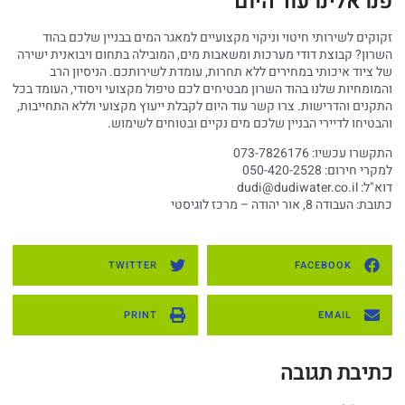
פנו אלינו עוד היום
זקוקים לשירותי חיטוי וניקוי מקצועיים למאגר המים בבניין שלכם בהוד
השרון? קבוצת דודי מערכות ומשאבות מים, המובילה בתחום ויבואנית ישירה
של ציוד איכותי במחירים ללא תחרות, עומדת לשירותכם. הניסיון הרב
והמומחיות שלנו בהוד השרון מבטיחים לכם טיפול מקצועי ויסודי, העומד בכל
התקנים והדרישות. צרו קשר עוד היום לקבלת ייעוץ מקצועי וללא התחייבות,
והבטיחו לדיירי הבניין שלכם מים נקיים ובטוחים לשימוש.
התקשרו עכשיו: 073-7826176
למקרי חירום: 050-420-2528
דוא"ל:
dudi@dudiwater.co.il
כתובת: העבודה 8, אור יהודה – מרכז לוגיסטי
TWITTER
FACEBOOK
PRINT
EMAIL
כתיבת תגובה