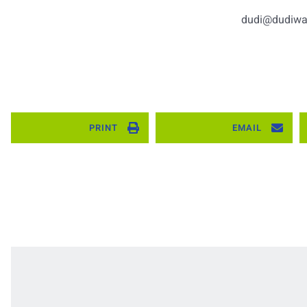
dudi@dudiwat
PRINT
EMAIL