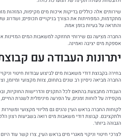
ולהבטחת פעולה תקינה של המערכת כולה.
שירותים אלה כוללים בדיקות איכות מים מקיפות, המזהות מזה
מתקדמות, המפחיתות את הצורך בניקויים תכופים; ושדרוג ש
והתראה על בעיות בזמן אמת.
החברה מציעה גם שירותי תחזוקה למשאבות המים המזינות את 
אספקת מים יציבה ואמינה.
יתרונות העבודה עם קבוצת
בחירה בקבוצת דודי משאבות מים לביצוע עבודות חיטוי וניקו
החברה מביאה ניסיון רב שנים בתחום, צוות מקצועי ומיומן, ו
העבודה מתבצעת בהתאם לכל התקנים והדרישות החוקיות, ובס
מקפידה על לוחות זמנים, על הפרעה מינימלית לשגרת החיים, ו
לקוחות החברה בראש העין נהנים גם מליווי מקצועי ומשירות
ולתקציבם. קבוצת דודי משאבות מים רואה בשביעות רצון הל
הגבוהה ביותר.
לצרכי חיטוי וניקוי מאגרי מים בראש העין, צרו קשר עוד היום עם קבוצת דוד