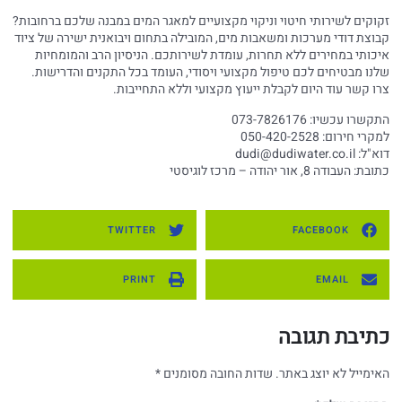
זקוקים לשירותי חיטוי וניקוי מקצועיים למאגר המים במבנה שלכם ברחובות?
קבוצת דודי מערכות ומשאבות מים, המובילה בתחום ויבואנית ישירה של ציוד
איכותי במחירים ללא תחרות, עומדת לשירותכם. הניסיון הרב והמומחיות
שלנו מבטיחים לכם טיפול מקצועי ויסודי, העומד בכל התקנים והדרישות.
צרו קשר עוד היום לקבלת ייעוץ מקצועי וללא התחייבות.
התקשרו עכשיו: 073-7826176
למקרי חירום: 050-420-2528
דוא"ל:
dudi@dudiwater.co.il
כתובת: העבודה 8, אור יהודה – מרכז לוגיסטי
TWITTER
FACEBOOK
PRINT
EMAIL
כתיבת תגובה
האימייל לא יוצג באתר.
שדות החובה מסומנים
*