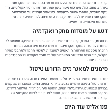
קבוצת דודי משאבות מים מביאה לרחובות את הטכנולוגיות המתקדמות
ביותר בתחום, כולל מערכות ניטור בזמן אמת, פתרונות חיטוי אקולוגיים, ציוד
ניקוי מתקדם, וחומרי איטום חדשניים. כיבואנים ישירים של טכנולוגיות
מתקדמות במחירים ללא תחרות, החברה מבטיחה ללקוחותיה ברחובות
פתרונות איכותיים וחדשניים.
דגש על מוסדות מחקר ואקדמיה
ברחובות, עיר המדע, קבוצת דודי מערכות ומשאבות מים מעניקה תשומת לב
מיוחדת למוסדות מחקר ואקדמיה, הדורשים איכות מים גבוהה במיוחד.
החברה מספקת פתרונות מותאמים למעבדות, למכוני מחקר ולמתקני מחקר
חקלאי, תוך הבנת הדרישות המיוחדות של כל מוסד והקפדה על הסטנדרטים
הגבוהים ביותר.
סימנים למאגר מים הדורש טיפול
ישנם מספר סימנים המעידים על כך שמאגר המים במבנה שלכם ברחובות
דורש טיפול, ביניהם שינויים בצבע, בריח או בטעם המים, הצטברות משקעים
בברזים ובמסננים, ירידה בלחץ המים, הופעת סימני קורוזיה, ותלונות דיירים.
במקרה שאתם מזהים סימנים אלו, חשוב לפנות מיד לצוות המקצועי של
קבוצת דודי מערכות ומשאבות מים.
פנו אלינו עוד היום