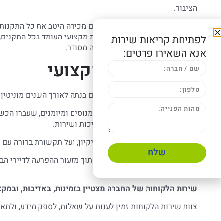
הציבור.
קבוצת דודי מערכות ומשאבות מים מכירה היטב את כל התקנות 
מספקת ללקוחותיה בשוהם שירות מקצועי העומד בכל התקנים, כ
לפתיחת קריאות שירות
ודוחות כנדרש, וניהול יומן תחזוקה מסודר.
אנא השאירו פרטים:
שירות אמין ומקצועי
קבוצת דודי מערכות ומשאבות מים בנתה לאורך השנים מוניטין מצ
החברה מעסיקה רק אנשי מקצוע מנוסים ומיומנים, שעברו הכשרו
לסטנדרטים הגבוהים ביותר של איכות ושירות.
צוות החברה מקפיד על דיוק, על ניקיון, ועל תקשורת ברורה עם 
שלח
הצוות עובד בצורה יעילה ושקטה, תוך מזעור ההפרעה לדיירי הב
בסיום היום.
שירות הלקוחות של החברה מצטיין בזמינות, באדיבות, ובמקצ
צוות שירות הלקוחות זמין לענות על שאלות, לספק מידע, ולתאם