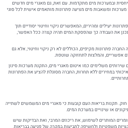
 יחסית ובמערכות מים מתקדמות. עם זאת, גם מאגרי מים חדשים
י מערכות ומשאבות מים מציעה פתרונות מותאמים אישית לכל סוגי
רונות יעילים ומהירים, המאפשרים ניקוי וחיטוי יסודיים תוך
תכנן את העבודה כך שהפסקת המים תהיה קצרה ככל האפשר,
עה החברה פתרונות מקיפים, הכוללים לא רק ניקוי וחיטוי, אלא גם
ים אפשריים, והמלצות לתחזוקה שוטפת.
 שירותים משלימים כמו איטום מאגרי מים, התקנת מערכות סינון
 איכותי במחירים ללא תחרות, החברה מסוגלת להציע את הפתרונות
חרותיים.
י חוק. תקנות בריאות העם קובעות כי מאגרי מים המשמשים לשתייה
יקונים או שינויים במערכת המים.
חומרים המותרים לשימוש, את ריכוזם המרבי, ואת הבדיקות שיש
נקציות משפטיות ולחשיפה לתביעות במקרה של פגיעה בבריאות