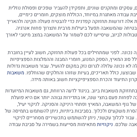
, עסקים ומתקנים שונים, ותפקידן להעביר שפכים ופסולת נוזלית
ת עבודה מאתגרת במיוחד, הכוללת מוצקים, חומרים כימיים,
 אלה דורשות תחזוקה קפדנית כדי להבטיח פעולה תקינה ולהאריך
מבטיחה שהמשאבה תפעל ביעילות מרבית ותצרוך פחות אנרגיה.
בולות לביוב, שיסייעו לכם לשמור על המשאבה במצב מיטבי לאורך
כונה. לפני שמתחילים בכל פעולת תחזוקה, חשוב לעיין בחוברת
ל סוג המאיץ, הספק המנוע, חומרי המבנה וההמלצות הספציפיות
 לא נכונה עלולה לגרום נזק במקום להועיל. עבור משאבות גדולות
שבוצעו, כולל תאריכים, בעיות שזוהו והחלקים שהוחלפו.
משאבות
רון התיעוד והכרת הספציפיקציות חשוב באותה מידה.
תחזוקת משאבות ביוב. בניגוד לדעה הרווחת, גם משאבות המיועדות
 לפחות פעם בחצי שנה, או בתדירות גבוהה יותר אם היא פועלת
של גוף המשאבה, המאיץ ופתחי היניקה והסניקה. לניקוי יעיל,
רת משקעים ולכלוך. בסביבות ביתיות, ניתן להשתמש בתמיסה של
בנית ומשקעים קלים. עבור לכלוך עקשני, ניתן להשתמש בתכשירים מסחריים לניקוי
אבה שלכם.
ניקוזיות
מתאימות מסייעות בשמירה על סביבת עבודה