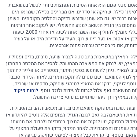
 אטם מכני פגום הוא אחת הסיבות הנפוצות ביותר לכשל במשאבות
סימני נזילה, שחיקה או סדקים. אם מבחינים בנזילת שמן או מים
שאבות רבות יש גם תא שמן שדורש בדיקה והחלפה תקופתית. השמן
מחסום בין הנוזל הנשאב למנוע החשמלי. יש לעקוב אחר הוראות
היצרן לגבי סוג השמן והתדירות המומלצת להחלפתו, אך באופן כללי מומלץ להחליף את השמן אחת לשנה או אחרי 2,000 שעות
ן או אפור, או בעל ריח שרוף, מעיד על חדירת מים או על בעיה
ומים, אם כי בסביבת עבודה פחות אגרסיבית.
ה. המאיץ במשאבות ביוב נוטה לצבור שיער, סיבים, בדים ופסולת
המאיץ, יש לנתק את המשאבה מהחשמל, להסיר את המכסה התחתון
ביב למאיץ. ניתן להשתמש בסכין חיתוך, מספריים או פלייר לחיתוך
ץ לגוף המשאבה, שם נוטים להיתקע חומרים. לאחר הניקוי, סובבו
וסף לניקוי, בדקו את המאיץ לסימני שחיקה, סדקים או שברים,
ת המשאבה ואף עלול לגרום לרעידות ולנזק נוסף.
לוחות פיקוד
לות במאיץ דרך זיהוי שינויים בדפוסי צריכת החשמל.
בות נשכח בתחזוקת משאבות ביוב. רוב משאבות הביוב הטבולות
ת את המשאבה בהתאם לגובה הנוזל. מצופים אלה נוטים להיתקע או
פול תחזוקה, יש לנקות את המצוף ביסודיות ולבדוק את תנועתו
ת שומנים והצטברויות. לאחר הניקוי, בדקו את פעולת המצוף על
התאם. בנוסף, בדקו את כבל המצוף לסימני שחיקה, פגיעה או