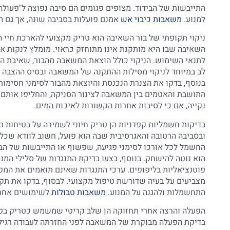
התייבשות של הבידוד. מצופים פגומים הם סיבה נפוצה ל"פעולה
למנוע.
משאבות כיבוי אש
אמנם פועלות בסביבה שונה, אך גם ה
ניקוי תקופתי של בור השאיבה הוא טריק מקצועי להארכת חיי 
השאיבה שבו היא מותקנת אינו מתוחזק כראוי. מומלץ לנקות את
לתנאי השימוש. הניקוי כולל הוצאת המשאבה מהבור, שאיבת המ
לב במיוחד לניקוי מסילות ההתקנה של המשאבה ובסיס ההצבה
בנוסף, בדקו את הצנרת הנכנסת והיוצאת מהבור לסימני חסימות 
התושבת והאטמים בין המשאבה לצינור הסניקה, והחליפו אותם 
נקייה, אם כי לסיבות אחרות הקשורות לאיכות המים.
בדיקות חשמליות קפדניות הן טריק חיוני לשמירה על בטיחות 
ובסביבה הרטובה והאגרסיבית שבה הוא פועל, חשוב לוודא שכל
החשמל לכל אורכו לסימני פגיעה, שפשוף או התייבשות של הבי
הוא נוטה להישחק. בנוסף, בצעו בדיקת התנגדות של סלילי המנו
פוטנציאליות בליפופים. ערכי התנגדות שאינם תואמים את המפר
מצביעים על בעיה שדורשת טיפול מקצועי. לבסוף, בדקו את תק
התחשמלות ולהגנה על המנוע.
משאבות טבולות
לשימושים אחרים
הפעלה והרצה אחרי תחזוקה הן שלב קריטי שמשמש כטריק בפני 
בדיקת הפעלה מבוקרת של המשאבה לפני החזרתה לעבודה רגילה.