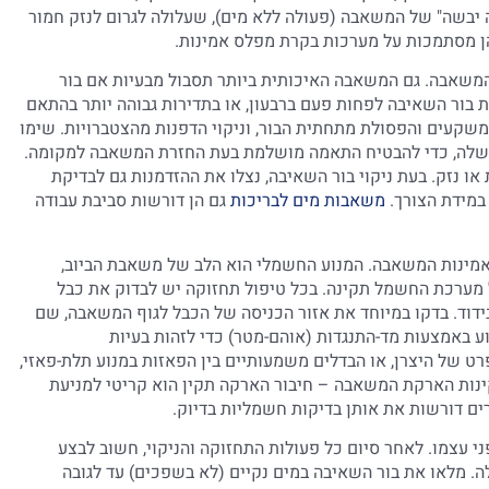
 יבשה" של המשאבה (פעולה ללא מים), שעלולה לגרום לנזק חמור
ן מסתמכות על מערכות בקרת מפלס אמינות.
המשאבה. גם המשאבה האיכותית ביותר תסבול מבעיות אם בור
 בור השאיבה לפחות פעם ברבעון, או בתדירות גבוהה יותר בהתאם
שקעים והפסולת מתחתית הבור, וניקוי הדפנות מהצטברויות. שימו
 שלה, כדי להבטיח התאמה מושלמת בעת החזרת המשאבה למקומה.
או נזק. בעת ניקוי בור השאיבה, נצלו את ההזדמנות גם לבדיקת
במידת הצורך.
משאבות מים לבריכות
גם הן דורשות סביבת עבודה
ואמינות המשאבה. המנוע החשמלי הוא הלב של משאבת הביוב,
 מערכת החשמל תקינה. בכל טיפול תחזוקה יש לבדוק את כבל
דוד. בדקו במיוחד את אזור הכניסה של הכבל לגוף המשאבה, שם
ע באמצעות מד-התנגדות (אוהם-מטר) כדי לזהות בעיות
ט של היצרן, או הבדלים משמעותיים בין הפאזות במנוע תלת-פאזי,
ינות הארקת המשאבה – חיבור הארקה תקין הוא קריטי למניעת
 דורשות את אותן בדיקות חשמליות בדיוק.
עצמו. לאחר סיום כל פעולות התחזוקה והניקוי, חשוב לבצע
 מלאו את בור השאיבה במים נקיים (לא בשפכים) עד לגובה