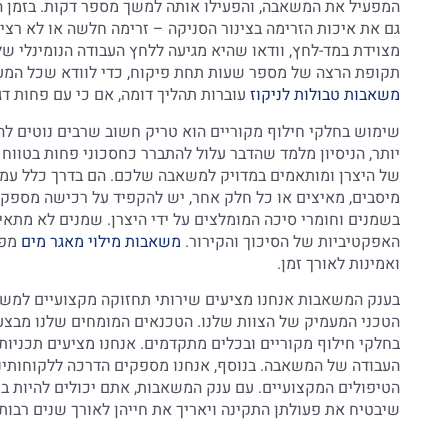
המפעיל את המשאבה, והפעילו אותה למשך מספר דקות. בזמן הה
גם את איכות הזרימה בצינור הסניקה – זרימה חלשה או לא רצ
מצוידת במד-לחץ, וודאו שהיא מגיעה ללחץ העבודה הנומינלי
תקופת הרצה של מספר שעות תחת פיקוח, כדי לוודא שכל המע
משאבות טבולות לניקוז
עוברות תהליך דומה, אם כי עם פחות דג
שימוש בחלקי חילוף מקוריים הוא טריק חשוב שרבים נוטים לה
יותר, הניסיון מלמד שהדבר עלול להתברר כחסכוני פחות בטווח
של היצרן ומותאמים במדויק למשאבה שלכם. הם בדרך כלל עמיד
מיסבים, מאיצים או כל חלק אחר, יש להקפיד על רכישה מספקי
בשמנים וחומרי סיכה המומלצים על ידי היצרן. שמנים לא מתאימ
האפקטיביות של הסיכוך והקירור.
משאבות מילוי מאגר מים
מפי
ואמינות לאורך זמן.
בענק המשאבות אנחנו מציעים שירותי תחזוקה מקצועיים למשאבו
הטכני המעמיק של הצוות שלנו. הטכנאים המומחים שלנו מבצעי
בחלקי חילוף מקוריים ובכלים מתקדמים. אנחנו מציעים תכניו
העבודה של המשאבה. בנוסף, אנחנו מספקים הדרכה ללקוחותינו
הטיפולים המקצועיים. עם ענק המשאבות, אתם יכולים להיות ב
שיבטיח את פעולתן התקינה ויאריך את חייהן לאורך שנים רבות.