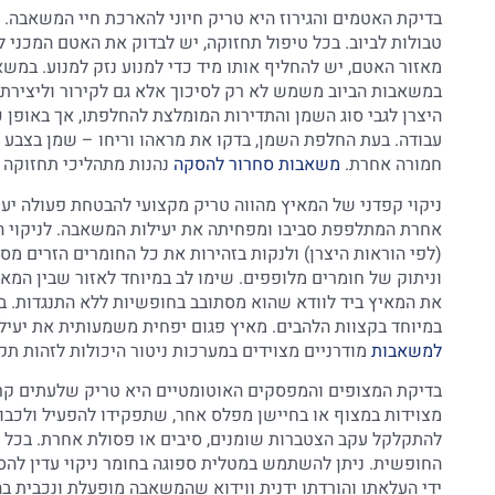
בדיקת האטמים והגירוז היא טריק חיוני להארכת חיי המשאבה.
טבולות לביוב. בכל טיפול תחזוקה, יש לבדוק את האטם המכני ל
מאזור האטם, יש להחליף אותו מיד כדי למנוע נזק למנוע. במ
במשאבות הביוב משמש לא רק לסיכוך אלא גם לקירור וליצירת 
עבודה. בעת החלפת השמן, בדקו את מראהו וריחו – שמן בצבע לב
חמורה אחרת.
משאבות סחרור להסקה
נהנות מתהליכי תחזוקה ד
ניקוי קפדני של המאיץ מהווה טריק מקצועי להבטחת פעולה יעיל
אחרת המתלפפת סביבו ומפחיתה את יעילות המשאבה. לניקוי 
(לפי הוראות היצרן) ולנקות בזהירות את כל החומרים הזרים מס
וניתוק של חומרים מלופפים. שימו לב במיוחד לאזור שבין המאי
את המאיץ ביד לוודא שהוא מסתובב בחופשיות ללא התנגדות. בנ
במיוחד בקצוות הלהבים. מאיץ פגום יפחית משמעותית את יעילו
למשאבות
מודרניים מצוידים במערכות ניטור היכולות לזהות תק
בדיקת המצופים והמפסקים האוטומטיים היא טריק שלעתים קרו
מצוידות במצוף או בחיישן מפלס אחר, שתפקידו להפעיל ולכבו
להתקלקל עקב הצטברות שומנים, סיבים או פסולת אחרת. בכל טי
החופשית. ניתן להשתמש במטלית ספוגה בחומר ניקוי עדין להסר
ידי העלאתו והורדתו ידנית ווידוא שהמשאבה מופעלת ונכבית ב