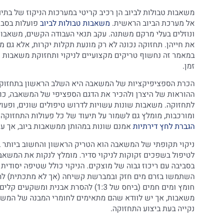
משאבות טבולות לביוב הן רכיב קריטי במערכות הניקוז של בתים
אל מערכת הביוב הראשית.
משאבות טבולות לביוב
פועלות בסביב
ונוזלים בעלי מרקם משתנה. עקב תנאי העבודה הקשים, משאבות
את חייהן. תחזוקה נכונה לא רק מונעת תקלות יקרות, אלא גם 
במאמר זה נחשוף טריקים מקצועיים לניקוי ותחזוקת משאבות ט
זמן.
הכרת הספציפיקציות של המשאבה היא השלב הראשון בתחזוקה נ
ההוראות של היצרן ולהכיר את הדגם הספציפי של המשאבה, כול
לתחזוקה. משאבות שונות עשויות לדרוש טיפולים שונים, ופעולה
ומורכבות, מומלץ גם לשמור על תיעוד של כל פעולות התחזוקה 
הגברת לחץ דירתיות
אמנם שונות במהותן ממשאבות ביוב, אך עק
ניקוי תקופתי של המשאבה הוא הטריק הראשון והחשוב ביותר ב
לטיפול בשפכים זקוקות לניקוי סדיר. מומלץ לנקות את המשאבה
בסביבה עם ריכוז גבוה של מוצקים. הניקוי כולל שטיפה יסודית 
השתמשו בזרם מים חזק ובמברשת קשיחה (אך לא מתכתית) להס
חומץ ומים חמים (ביחס של 1:3) להסרת א
משאבות, אך יש לוודא שהם מתאימים לחומרי המבנה של המש
נקייה בעת ביצוע התחזוקה.