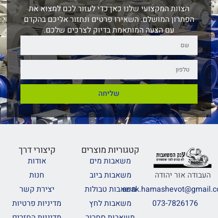
הצוות המקצועי שלנו כאן כדי לעזור לכם למצוא את
הפתרון המושלם. השאירו פרטים ונחזור אליכם בהקדם
עם הצעה המותאמת בדיוק לצרכים שלכם.
שליחה
קטגוריות מוצרים
קיצורי דרך
משאבות מים
אודות
משאבות ביוב
חנות
העבודה אור יהודה
משאבות טבולות
יצירת קשר
anak.hamashevot@gmail.
משאבות לחץ
מדיניות פרטיות
073-7826176
משאבות סחרור
מדיניות החזרים