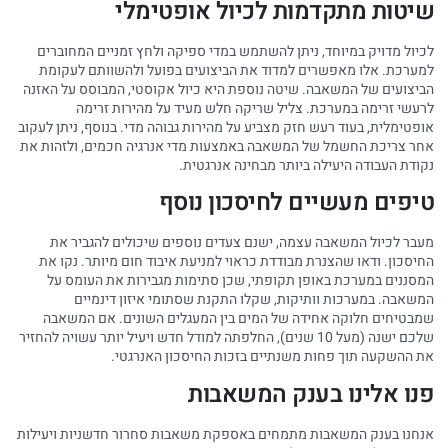
שיטות מתקדמות לכיול אופטימלי
לכיול מדויק במיוחד, ניתן להשתמש במדי ספיקה ולחץ זמניים המחוברים
למערכת. אלו מאפשרים למדוד את הביצועים בפועל ולהשוותם לעקומת
הביצועים של המשאבה. שיטה נוספת היא כיול אקוסטי, המבוסס על האזנה
לרעשי זרימה במערכת. צליל שריקה חלש מעיד על מהירות זרימה
אופטימלית, בעוד רעש חזק מצביע על מהירות גבוהה מדי. בנוסף, ניתן לעקוב
אחר צריכת החשמל של המשאבה באמצעות מדי אנרגיה חכמים, ולזהות את
נקודת העבודה היעילה ביותר מבחינה אנרגטית.
טיפים מעשיים לחיסכון נוסף
מעבר לכיול המשאבה עצמה, ישנם צעדים נוספים שיכולים להגביר את
החיסכון. ודאו שהצנרת מבודדת כראוי למניעת איבוד חום מיותר. נקו את
המסננים במערכת באופן תקופתי, שכן סתימות מגבירות את העומס על
המשאבה. במערכות וותיקות, שקלו התקנת שסתומי איזון דינמיים
שמבטיחים חלוקה אחידה של המים בין המעגלים השונים. אם המשאבה
שלכם ישנה (מעל 10 שנים), החלפתה למודל חדש ויעיל יותר עשויה להחזיר
את ההשקעה תוך פחות משנתיים בזכות החיסכון האנרגטי.
פנו אלינו בענק המשאבות
אנחנו בענק המשאבות מתמחים באספקת משאבות סחרור חדשניות ויעילות