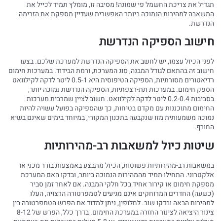
תגדיל את צריכת החשמל פי שמונה! מסיבה זו, מומלץ תמיד לכייל את
המשאבה למהירות הנמוכה ביותר האפשרית שעדיין מספקת את הזרימה
הנדרשת.
חישוב הספיקה הנדרשת
לפני הכיול עצמו, יש לחשב את הספיקה הנדרשת למערכת שלכם. בצעו
חישוב זה בהתאם לגודל המבנה, סוג המערכת, ורמת הבידוד. במערכות חימום
רדיאטורים מסורתיות, הספיקה הטיפוסית היא 0.5-1 ליטר לדקה לקילוואט
הספק חימום. במערכות תת-רצפתיות, הספיקה הנדרשת נמוכה יותר,
בסביבות 0.2-0.4 ליטר לדקה לקילוואט. חשוב לציין שמרבית מערכות
החימום מתוכננות עם מקדם בטיחות, כך שהספיקה בפועל עשויה להיות
נמוכה משמעותית מזו שנקבעה בתכנון המקורי, במיוחד בימים שאינם בשיא
החורף.
שיטות כיול למשאבות רב-מהירותיות
במשאבות רב-מהירותיות פשוטות, הכיול מתבצע באמצעות בורר מכני או
אלקטרוני. התחילו תמיד מהמהירות הנמוכה ביותר, ובדקו האם המערכת
מספקת חימום או קירור אחיד בכל חלקי המבנה. אם לאחר זמן סביר
(כשעה) החדרים המרוחקים אינם מגיעים לטמפרטורה הרצויה, העלו
למהירות הבאה ובדקו שוב. לחלופין, ניתן למדוד את הפרש הטמפרטורה בין
צינור היציאה לצינור החזרה במערכת החימום. בדרך כלל, הפרש של 8-12