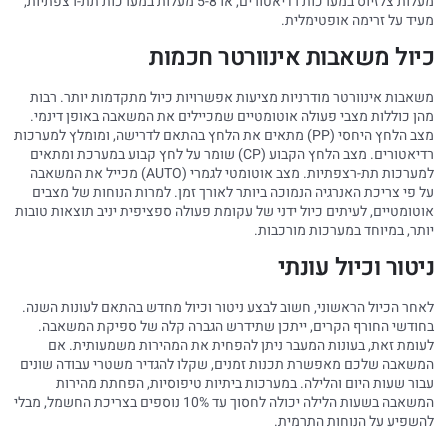
מעלות צלזיוס במערכות רדיאטורים, או 5-8 מעלות במערכות תת-רצפתיות,
מעיד על זרימה אופטימלית.
כיול משאבות אינוורטר חכמות
משאבות אינוורטר מודרניות מציעות אפשרויות כיול מתקדמות יותר. רבות
מהן כוללות מצבי פעולה אוטומטיים שמכיילים את המשאבה באופן דינמי.
מצב הלחץ היחסי (PP) מתאים את הלחץ בהתאם לדרישה, ומומלץ למערכות
רדיאטורים. מצב הלחץ הקבוע (CP) שומר על לחץ קבוע במערכת ומתאים
למערכות תת-רצפתיות. מצב אוטומטי לגמרי (AUTO) מכייל את המשאבה
על פי צריכת האנרגיה הנמוכה ביותר לאורך זמן. למרות הנוחות של מצבים
אוטומטיים, לעיתים כיול ידני של עקומת פעולה ספציפית יניב תוצאות טובות
יותר, במיוחד במערכות מורכבות.
ניטור וכיול עונתי
לאחר הכיול הראשוני, חשוב לבצע ניטור וכיול מחדש בהתאם לעונות השנה.
בחודשי החורף הקרים, ייתכן שתידרש הגברה קלה של ספיקת המשאבה.
לעומת זאת, בעונות המעבר ניתן להפחית את המהירות משמעותית. אם
המשאבה שלכם מאפשרת תכנות זמנים, שקלו להגדיר משטרי עבודה שונים
עבור שעות היום והלילה. במערכות ביתיות טיפוסיות, הפחתת מהירות
המשאבה בשעות הלילה יכולה לחסוך עד 10% נוספים בצריכת החשמל, מבלי
להשפיע על הנוחות התרמית.