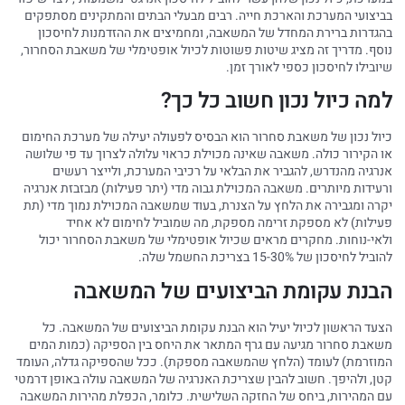
בביצועי המערכת והארכת חייה. רבים מבעלי הבתים והמתקינים מסתפקים
בהגדרות ברירת המחדל של המשאבה, ומחמיצים את ההזדמנות לחיסכון
נוסף. מדריך זה מציג שיטות פשוטות לכיול אופטימלי של משאבת הסחרור,
שיובילו לחיסכון כספי לאורך זמן.
למה כיול נכון חשוב כל כך?
כיול נכון של משאבת סחרור הוא הבסיס לפעולה יעילה של מערכת החימום
או הקירור כולה. משאבה שאינה מכוילת כראוי עלולה לצרוך עד פי שלושה
אנרגיה מהנדרש, להגביר את הבלאי על רכיבי המערכת, ולייצר רעשים
ורעידות מיותרים. משאבה המכוילת גבוה מדי (יתר פעילות) מבזבזת אנרגיה
יקרה ומגבירה את הלחץ על הצנרת, בעוד שמשאבה המכוילת נמוך מדי (תת
פעילות) לא מספקת זרימה מספקת, מה שמוביל לחימום לא אחיד
ולאי-נוחות. מחקרים מראים שכיול אופטימלי של משאבת הסחרור יכול
להוביל לחיסכון של 15-30% בצריכת החשמל שלה.
הבנת עקומת הביצועים של המשאבה
הצעד הראשון לכיול יעיל הוא הבנת עקומת הביצועים של המשאבה. כל
משאבת סחרור מגיעה עם גרף המתאר את היחס בין הספיקה (כמות המים
המוזרמת) לעומד (הלחץ שהמשאבה מספקת). ככל שהספיקה גדלה, העומד
קטן, ולהיפך. חשוב להבין שצריכת האנרגיה של המשאבה עולה באופן דרמטי
עם המהירות, ביחס של החזקה השלישית. כלומר, הכפלת מהירות המשאבה