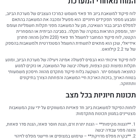
המוח מאחורי המערכת
לוח פיקוד למשאבת ביוב חד פאזי משמש כמרכז העצבים של מערכת הביוב,
ומבצע מספר תפקידים חיוניים: הוא מפעיל ומכבה את המשאבה בהתאם
למפלס הביוב בבור השאיבה, מגן על המשאבה מפני תקלות חשמליות ועומס
יתר, ומספק התראות במקרה של תקלה. בסביבה הביתית או המסחרית
הקטנה, לוח פיקוד המחובר לחשמל חד פאזי (220 וולט) מהווה פתרון
אידיאלי, שכן הוא מתאים לתשתית החשמל הסטנדרטית ולמשאבות בהספק
של עד 2.2 קילוואט.
לוח פיקוד איכותי הוא הבסיס לפעולה אמינה ויעילה של מערכת הביוב, ומונע
תקלות נפוצות כגון הצפות, פעולה יבשה של המשאבה, או נזקים למנוע
כתוצאה מעומס יתר. השקעה בלוח פיקוד מתקדם מהווה חיסכון משמעותי
בטווח הארוך, בזכות הארכת חיי המשאבה והפחתת הצורך בתיקונים
ותחזוקה.
תכונות חיוניות בכל מצב
לוחות הפיקוד למשאבות ביוב חד פאזיות המשווקים על ידי ענק המשאבות
מצטיינים במגוון תכונות מתקדמות:
1. **הגנות מקיפות** – הגנת יתרת זרם, הגנת חוסר פאזה, הגנת סדר פאזות,
והגנה מפני עבודה יבשה
2. **בקרת מפלס מדויקת** – שימוש במצופים או חיישני מפלס לזיהוי