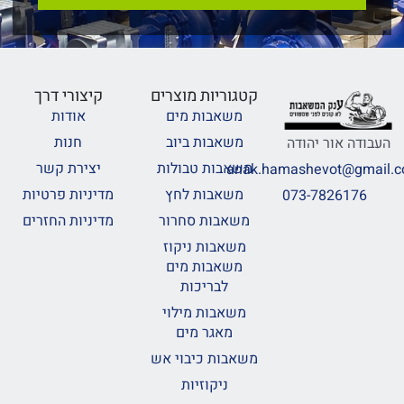
קטגוריות מוצרים
קיצורי דרך
משאבות מים
אודות
משאבות ביוב
חנות
העבודה אור יהודה
משאבות טבולות
יצירת קשר
anak.hamashevot@gmail.
משאבות לחץ
מדיניות פרטיות
073-7826176
משאבות סחרור
מדיניות החזרים
משאבות ניקוז
משאבות מים
לבריכות
משאבות מילוי
מאגר מים
משאבות כיבוי אש
ניקוזיות