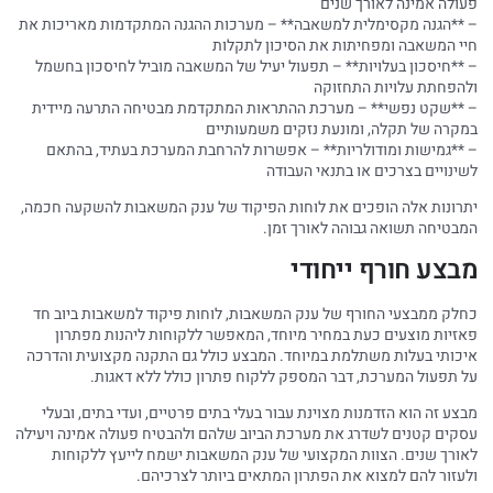
פעולה אמינה לאורך שנים
– **הגנה מקסימלית למשאבה** – מערכות ההגנה המתקדמות מאריכות את
חיי המשאבה ומפחיתות את הסיכון לתקלות
– **חיסכון בעלויות** – תפעול יעיל של המשאבה מוביל לחיסכון בחשמל
ולהפחתת עלויות התחזוקה
– **שקט נפשי** – מערכת ההתראות המתקדמת מבטיחה התרעה מיידית
במקרה של תקלה, ומונעת נזקים משמעותיים
– **גמישות ומודולריות** – אפשרות להרחבת המערכת בעתיד, בהתאם
לשינויים בצרכים או בתנאי העבודה
יתרונות אלה הופכים את לוחות הפיקוד של ענק המשאבות להשקעה חכמה,
המבטיחה תשואה גבוהה לאורך זמן.
מבצע חורף ייחודי
כחלק ממבצעי החורף של ענק המשאבות, לוחות פיקוד למשאבות ביוב חד
פאזיות מוצעים כעת במחיר מיוחד, המאפשר ללקוחות ליהנות מפתרון
איכותי בעלות משתלמת במיוחד. המבצע כולל גם התקנה מקצועית והדרכה
על תפעול המערכת, דבר המספק ללקוח פתרון כולל ללא דאגות.
מבצע זה הוא הזדמנות מצוינת עבור בעלי בתים פרטיים, ועדי בתים, ובעלי
עסקים קטנים לשדרג את מערכת הביוב שלהם ולהבטיח פעולה אמינה ויעילה
לאורך שנים. הצוות המקצועי של ענק המשאבות ישמח לייעץ ללקוחות
ולעזור להם למצוא את הפתרון המתאים ביותר לצרכיהם.