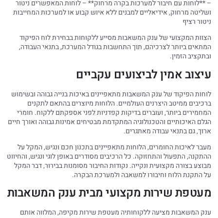
– **לוחות עם חיבור למערכות בקרה מרחוק** – לוחות המאפשרים ניטור
ושליטה מרחוק, אידיאליים למבנים ללא איוש קבוע או למערכות המחייבות
ניטור רציף
הצוות המקצועי של ענק המשאבות מסייע ללקוחות בבחירת לוח הפיקוד
המתאים ביותר לצרכיהם, תוך התחשבות בגודל המערכת, בתנאי העבודה,
ובתקציב הזמין.
עיצוב אמין לביצועים עקביים
לוחות הפיקוד של ענק המשאבות מתאפיינים באיכות בנייה גבוהה ובשימוש
ברכיבים ממיטב היצרנים העולמיים. הלוחות מיוצרים בהתאם לתקנים
המחמירים ביותר, ועוברים בדיקות קפדניות לפני אספקתם ללקוח. חומרי
הגלם האיכותיים והטכנולוגיה המתקדמת מבטיחים אמינות גבוהה ואורך חיים
ארוך, גם בתנאי עבודה מאתגרים.
מעבר לאיכות החומרים, הלוחות מתאפיינים בתכנון חכם ונגיש, המקל על
ההתקנה, התפעול והתחזוקה. כל הרכיבים מסודרים באופן לוגי ונגיש, והחיווט
מבוצע בצורה מקצועית ונקייה. נקודות החיבור מסומנות בבירור, דבר המקל
על התקנת הלוח וחיבורו למשאבה ולמערכת הבקרה.
מעטפת שירות מקצועי מבית ענק המשאבות
ענק המשאבות מציעה ללקוחותיה מעטפת שירות מקיפה, המלווה אותם