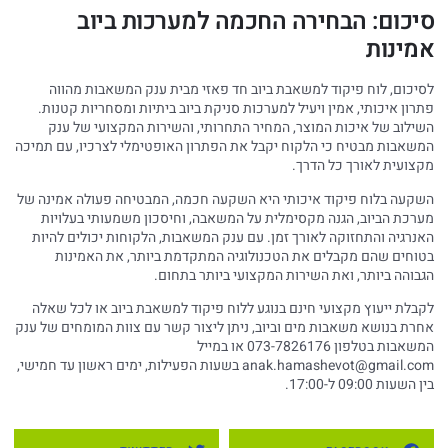
סיכום: הבחירה החכמה למערכות ביוב
אמינות
לסיכום, לוח פיקוד למשאבת ביוב חד פאזי מבית ענק המשאבות מהווה
פתרון איכותי, אמין ויעיל למערכות סניקת ביוב ביתיות ומסחריות קטנות.
השילוב של איכות המוצר, המחיר התחרותי, והשירות המקצועי של ענק
המשאבות מבטיח כי הלקוח יקבל את הפתרון האופטימלי לצרכיו, עם תמיכה
מקצועית לאורך כל הדרך.
השקעה בלוח פיקוד איכותי היא השקעה חכמה, המבטיחה פעולה אמינה של
מערכת הביוב, הגנה מקסימלית על המשאבה, וחיסכון משמעותי בעלויות
האנרגיה והתחזוקה לאורך זמן. עם ענק המשאבות, הלקוחות יכולים להיות
בטוחים שהם מקבלים את הטכנולוגיה המתקדמת ביותר, את האמינות
הגבוהה ביותר, ואת השירות המקצועי ביותר בתחום.
לקבלת ייעוץ מקצועי חינם בנוגע ללוח פיקוד למשאבת ביוב או לכל שאלה
אחרת בנושא משאבות מים וביוב, ניתן ליצור קשר עם צוות המומחים של ענק
המשאבות בטלפון 073-7826176 או במייל
anak.hamashevot@gmail.com
בשעות הפעילות, ימים ראשון עד חמישי,
בין השעות 09:00 ל-17:00.