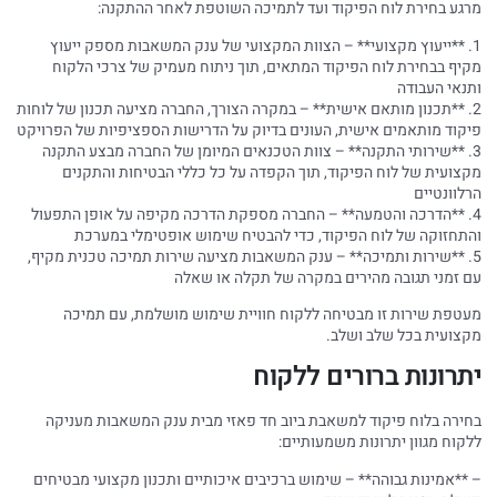
מרגע בחירת לוח הפיקוד ועד לתמיכה השוטפת לאחר ההתקנה:
1. **ייעוץ מקצועי** – הצוות המקצועי של ענק המשאבות מספק ייעוץ
מקיף בבחירת לוח הפיקוד המתאים, תוך ניתוח מעמיק של צרכי הלקוח
ותנאי העבודה
2. **תכנון מותאם אישית** – במקרה הצורך, החברה מציעה תכנון של לוחות
פיקוד מותאמים אישית, העונים בדיוק על הדרישות הספציפיות של הפרויקט
3. **שירותי התקנה** – צוות הטכנאים המיומן של החברה מבצע התקנה
מקצועית של לוח הפיקוד, תוך הקפדה על כל כללי הבטיחות והתקנים
הרלוונטיים
4. **הדרכה והטמעה** – החברה מספקת הדרכה מקיפה על אופן התפעול
והתחזוקה של לוח הפיקוד, כדי להבטיח שימוש אופטימלי במערכת
5. **שירות ותמיכה** – ענק המשאבות מציעה שירות תמיכה טכנית מקיף,
עם זמני תגובה מהירים במקרה של תקלה או שאלה
מעטפת שירות זו מבטיחה ללקוח חוויית שימוש מושלמת, עם תמיכה
מקצועית בכל שלב ושלב.
יתרונות ברורים ללקוח
בחירה בלוח פיקוד למשאבת ביוב חד פאזי מבית ענק המשאבות מעניקה
ללקוח מגוון יתרונות משמעותיים:
– **אמינות גבוהה** – שימוש ברכיבים איכותיים ותכנון מקצועי מבטיחים