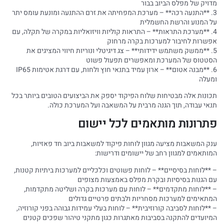
מדויק של מפלס הביוב בבור
3. **התנעה רכה** – מערכת המפחיתה את זרם ההתנעה ומונעת עומס יתר
על המנוע והרשת החשמלית
4. **מערכת התראות** – התראות קוליות וויזואליות במקרה של תקלה, עם
אפשרות לחיבור למערכות בקרה מרחוק
5. **ממשק משתמש ידידותי** – צג דיגיטלי ונוריות חיווי המציגים את
הסטטוס של המערכת ומאפשרים תפעול פשוט
6. **מבנה אטום** – ארון עמיד בתנאי חוץ ולחות, עם דרגת אטימות IP65
ומעלה
תכונות אלה מבטיחות שלוח הפיקוד יספק את הביצועים הטובים ביותר בכל
תנאי עבודה, תוך הגנה מרבית על המשאבה ועל המערכת כולה.
פתרונות מותאמים לכל יישום
ענק המשאבות מציעה מגוון לוחות פיקוד למשאבות ביוב חד פאזיות,
המותאמים למגוון רחב של יישומים ודרישות:
– **לוחות בסיסיים** – לוחות פשוטים וכלכליים למערכות ביתיות קטנות,
עם הגנות בסיסיות ובקרת מפלס באמצעות מצופים
– **לוחות מתקדמים** – לוחות עם מערכות בקרה ושליטה מתקדמות,
המתאימים למערכות מסחריות ולבתים פרטיים גדולים
– **לוחות לסביבה קורוזיבית** – לוחות בעלי עמידות גבוהה בפני קורוזיה,
המיועדים להתקנה בסביבות מאתגרות כגון מתקני טיהור שפכים קטנים