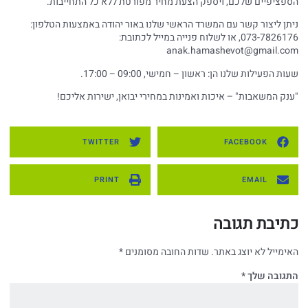
הספציפיים שלכם, ויספק הצעת מחיר מפורטת ללא כל התחייבות.
ניתן ליצור קשר עם המשרד הראשי שלנו באור יהודה באמצעות הטלפון:
073-7826176, או לשלוח פנייה במייל לכתובת:
anak.hamashevot@gmail.com
שעות הפעילות שלנו הן: ראשון – חמישי, 09:00 – 17:00.
"ענק המשאבות" – איכות ואמינות במחירי יבואן, ישירות אליכם!
TWITTER
FACEBOOK
PRINT
EMAIL
כתיבת תגובה
האימייל לא יוצג באתר.
שדות החובה מסומנים
*
התגובה שלך
*