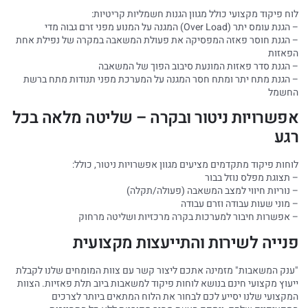
לוח פיקוד מקצועי כולל מגוון הגנות חשמליות קריטיות:
– הגנת עומס יתר (Over Load) המגנה על המנוע מפני זרם גבוה מדי
– הגנת חוסר פאזה המפסיקה את פעולת המשאבה במקרה של נפילת אחת
הפאזות
– הגנת סדר פאזות המונעת סיבוב הפוך של המשאבה
– הגנת מתח יתר ומתח חסר המגנה על המערכת מפני תנודות מתח ברשת
החשמל
אפשרויות ניטור ובקרה – שליטה מלאה בכל
רגע
לוחות פיקוד מתקדמים מציעים מגוון אפשרויות ניטור, כולל:
– תצוגת מפלס נוזל בבור
– נוריות חיווי למצב המשאבה (פעולה/תקלה)
– מוני שעות עבודה וזרם עבודה
– אפשרות חיבור למערכות בקרה מרכזיות ושליטה מרחוק
פנייה לשירות והתייעצות מקצועית
"ענק המשאבות" מזמינה אתכם ליצור קשר עם צוות המומחים שלנו לקבלת
ייעוץ מקצועי חינם בנושא לוחות פיקוד למשאבות ביוב תלת פאזיות. הצוות
המקצועי שלנו יסייע לכם לבחור את הלוח המתאים ביותר לצרכים