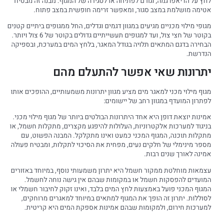
לחץ על הדיאפרגמה, וגורם לפתיחה או לסגירה של המגוף. מבנה זה מבטיח
אטימה מושלמת במצב סגור, ומאפשר זרימה חופשית במצב פתוח.
מגופי מילוי מכניים מגיעים במגוון דגמים וגדלים, החל ממגופים ביתיים קטנים
בקוטר של חצי צול, ועד למגופים תעשייתיים גדולים בקוטר של 6 צול ויותר.
הבחירה בדגם המתאים תלויה בגודל המאגר, בלחץ המים במערכת, ובספיקה
הנדרשת.
יתרונות שאי אפשר להתעלם מהם
מגוף מילוי מכני למאגר מים מציע מגוון יתרונות משמעותיים, ההופכים אותו
לפתרון המועדף במגוון רחב של יישומים:
אמינות יוצאת דופן היא אחד היתרונות הבולטים ביותר של מגוף מילוי מכני.
בניגוד למערכות אלקטרוניות, העלולות להיפגע מקצרים, מתקלות חשמל, או
מתקלות תוכנה, המגוף המכני כמעט ואינו מתקלקל. המבנה הפשוט, עם
מספר מינימלי של חלקים נעים, מפחית את הסיכוי לתקלות, ומבטיח פעולה
אמינה לאורך שנים רבות.
עצמאות מוחלטת ממקור חשמל היא יתרון משמעותי נוסף, במיוחד באזורים
המועדים להפסקות חשמל או במקומות שבהם אין גישה נוחה לחשמל.
המגוף המכני פועל באמצעות לחץ המים בלבד, ואינו זקוק לחיבור חשמלי או
לסוללות. יתרון זה הופך את המגוף למתאים במיוחד למאגרים מרוחקים,
למערכות חירום, ולמקומות שבהם אמינות אספקת המים היא קריטית.