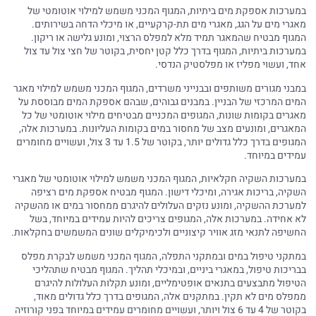
במערכות אספקת מים ביתיות, המגוף המכני משמש למילוי אוטומטי של
מאגרי מים על הגג, מאגרי מים תת-קרקעיים, או מיכלי הדחה בשירותים.
המגוף מבטיח שהמאגר תמיד מלא למפלס הרצוי, ומונע גלישה או ריקון.
במערכות ביתיות, המגוף בדרך כלל קטן יחסית, בקוטר של חצי צול עד צול
אחד, ועשוי מפליז או מפלסטיק הנדסי.
במבני מגורים משותפים ובבנייני משרדים, המגוף המכני משמש למילוי מאגר
המים המרכזי של הבניין. במבנים גבוהים, שבהם אספקת המים מבוססת על
מאגרים בקומות שונות, המגופים המכניים מבטיחים מילוי אוטומטי של כל
המאגרים, ומונעים מצב של מחסור במים בקומות העליונות. במערכות אלה,
המגופים בדרך כלל גדולים יותר, בקוטר של 1.5 עד 3 צול, ועשויים מחומרים
עמידים במיוחד.
במערכות השקיה חקלאיות, המגוף המכני משמש למילוי אוטומטי של מאגרי
השקיה, בריכות אגירה, ומיכלי דישון. המגוף מבטיח אספקת מים רציפה
למערכת ההשקיה, ומונע נזקים העלולים להיגרם ממחסור במים או מהשקיה
לא אחידה. במערכות אלה, המגופים צריכים להיות עמידים במיוחד, בשל
החשיפה לתנאי מזג אוויר קיצוניים ולכימיקלים שונים המשמשים בחקלאות.
במתקני טיפול במים ובמתקני התפלה, המגוף המכני משמש לבקרת מפלס
בבריכות טיפול, במאגרי ביניים, ובמיכלי תהליך. המגוף מבטיח שתהליכי
הטיפול מתבצעים בתנאים אופטימליים, ומונע תקלות העלולות להיגרם
ממפלס מים לא תקין. במתקנים אלה, המגופים בדרך כלל גדולים מאוד,
בקוטר של 4 עד 6 צול ויותר, ועשויים מחומרים עמידים במיוחד בפני קורוזיה