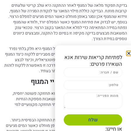
בדיקת תפקוד מלאה של המגוף לאחר ההתקנה היא שלב קריטי שלעתים
קרובות מוזנח. הבדיקה כוללת מילוי המאגר עד לנקודת הסגירה של המגוף,
ווידוא שהמגוף אכן נסגר באופן מוחלט כאשר המים מגיעים למפלס הרצוי.
בנוסף, יש לבדוק את פתיחת המגוף כאשר המפלס יורד, ולוודא שהמגוף
נפתח במידה המתאימה כדי למלא את המאגר בקצב הרצוי. טכנאי ענק
המשאבות מבצעים בדיקה מקיפה זו בסיום כל התקנה, ומבצעים כיוונים
נוספים במידת הצורך.
הדרכת הלקוח על אופן הפעולה והתחזוקה של המגוף היא חלק בלתי נפרד
משירות ההתקנה של ענק המשאבות. הטכנאים מסבירים ללקוח כיצד המגוף
לפתיחת קריאות שירות אנא
פועל, מהם סימני האזהרה המעידים על בעיה פוטנציאלית, וכיצד לבצע
השאירו פרטים:
פעולות תחזוקה בסיסיות כגון ניקוי המצוף. הדרכה זו מאפשרת ללקוח לזהות
בעיות בשלב מוקדם, ולמנוע תקלות גדולות יותר בעתיד.
תחזוקה פשוטה: הארכת חיי המגוף
אחד היתרונות הגדולים של מגוף מילוי מכני הוא תחזוקה פשוטה יחסית,
המבטיחה פעולה אמינה לאורך שנים. ענק המשאבות מספקת הנחיות
מפורטות לתחזוקה שוטפת, ומציעה גם שירותי תחזוקה מקצועיים למי
שמעדיף לא לטפל במגוף בעצמו:
שלח
בדיקה תקופתית של פעולת המגוף היא פעולת התחזוקה הבסיסית ביותר.
אחת לרבעון, מומלץ לבדוק שהמגוף נסגר באופן מוחלט כאשר המים מגיעים
או חייגו: