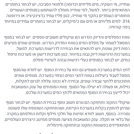
שתייה, מי השקיה, מים מליחים וכדומה) ולתנאי הסביבה, יש לבחור בחומרים
המתאימים ביותר. למשל, למי שתייה מומלץ להשתמש במגופים העשויים
מחומרים העומדים בתקני מי שתייה, כגון פליז עמיד בדצינקיציה או נירוסטה
316. למים מליחים או מים עם כימיקלים, יש לבחור בחומרים עמידים במיוחד
בפני קורוזיה.
טווח המפלסים והדיוק הנדרש הם שיקולים חשובים נוספים. יש לבחור במגוף
המסוגל לשמור על מפלס המים בטווח המדויק הנדרש. מגופים שונים מציעים
רמות דיוק שונות, ויש להתאים את הבחירה לדרישות המערכת. למשל,
במערכות הדורשות דיוק גבוה במיוחד, כגון מערכות דישון או מערכות טיפול
במים, יש לבחור במגופים בעלי רגישות גבוהה לשינויי מפלס.
לחץ המים במערכת משפיע גם הוא על בחירת המגוף. יש לוודא שהמגוף
מסוגל לעבוד ביעילות בטווח לחצי המים הצפוי במערכת. מגופים שונים
מתוכננים ללחצי עבודה שונים, ובחירה לא נכונה עלולה לגרום לתקלות,
נזילות, או פעולה לא יעילה של המגוף. צוות המומחים של ענק המשאבות
יכול לייעץ בבחירת המגוף המתאים ללחץ המים במערכת שלכם.
שיקולי התקנה ותחזוקה הם גורם חשוב נוסף בבחירת המגוף. יש לבחור מגוף
שניתן להתקין בקלות במערכת הקיימת, ושהתחזוקה השוטפת שלו פשוטה
ומהירה. בנוסף, חשוב לוודא זמינות של חלקי חילוף וקלות החלפתם במקרה
של בלאי או תקלה. ענק המשאבות מציעה מגופים ממיטב היצרנים העולמיים,
המתאפיינים בפשטות התקנה ובתחזוקה מינימלית.