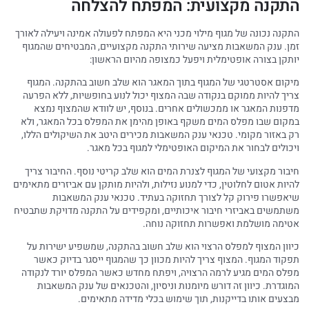
התקנה מקצועית: המפתח להצלחה
התקנה נכונה של מגוף מילוי מכני היא המפתח לפעולה אמינה ויעילה לאורך
זמן. ענק המשאבות מציעה שירותי התקנה מקצועיים, המבטיחים שהמגוף
יותקן בצורה אופטימלית ויפעל כמצופה מהיום הראשון:
מיקום אסטרטגי של המגוף בתוך המאגר הוא שלב חשוב בהתקנה. המגוף
צריך להיות ממוקם בנקודה שבה המצוף יכול לנוע בחופשיות, ללא הפרעה
מדפנות המאגר או ממכשולים אחרים. בנוסף, יש לוודא שהמצוף נמצא
במקום שבו מפלס המים משקף באופן מהימן את המפלס בכל המאגר, ולא
רק באזור מקומי. טכנאי ענק המשאבות מכירים היטב את השיקולים הללו,
ויכולים לבחור את המיקום האופטימלי למגוף בכל מאגר.
חיבור מקצועי של המגוף לצנרת המים הוא שלב קריטי נוסף. החיבור צריך
להיות אטום לחלוטין, כדי למנוע נזילות, ולהיות מותקן עם אביזרים מתאימים
שיאפשרו פירוק קל לצורך תחזוקה בעתיד. טכנאי ענק המשאבות
משתמשים באביזרי חיבור איכותיים, ומקפידים על התקנה מדויקת שתבטיח
אטימה מושלמת ואפשרות תחזוקה נוחה.
כיוון המצוף למפלס הרצוי הוא שלב חשוב בהתקנה, שמשפיע ישירות על
תפקוד המגוף. המצוף צריך להיות מכוון כך שהמגוף ייסגר בדיוק כאשר
מפלס המים מגיע לרמה הרצויה, ויפתח מחדש כאשר המפלס יורד לנקודה
המוגדרת. כיוון זה דורש מיומנות וניסיון, והטכנאים של ענק המשאבות
מבצעים אותו בדייקנות, תוך שימוש בכלי מדידה מתאימים.