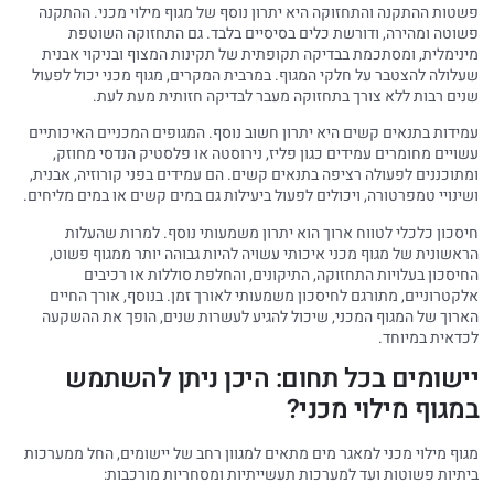
פשטות ההתקנה והתחזוקה היא יתרון נוסף של מגוף מילוי מכני. ההתקנה
פשוטה ומהירה, ודורשת כלים בסיסיים בלבד. גם התחזוקה השוטפת
מינימלית, ומסתכמת בבדיקה תקופתית של תקינות המצוף ובניקוי אבנית
שעלולה להצטבר על חלקי המגוף. במרבית המקרים, מגוף מכני יכול לפעול
שנים רבות ללא צורך בתחזוקה מעבר לבדיקה חזותית מעת לעת.
עמידות בתנאים קשים היא יתרון חשוב נוסף. המגופים המכניים האיכותיים
עשויים מחומרים עמידים כגון פליז, נירוסטה או פלסטיק הנדסי מחוזק,
ומתוכננים לפעולה רציפה בתנאים קשים. הם עמידים בפני קורוזיה, אבנית,
ושינויי טמפרטורה, ויכולים לפעול ביעילות גם במים קשים או במים מליחים.
חיסכון כלכלי לטווח ארוך הוא יתרון משמעותי נוסף. למרות שהעלות
הראשונית של מגוף מכני איכותי עשויה להיות גבוהה יותר ממגוף פשוט,
החיסכון בעלויות התחזוקה, התיקונים, והחלפת סוללות או רכיבים
אלקטרוניים, מתורגם לחיסכון משמעותי לאורך זמן. בנוסף, אורך החיים
הארוך של המגוף המכני, שיכול להגיע לעשרות שנים, הופך את ההשקעה
לכדאית במיוחד.
יישומים בכל תחום: היכן ניתן להשתמש
במגוף מילוי מכני?
מגוף מילוי מכני למאגר מים מתאים למגוון רחב של יישומים, החל ממערכות
ביתיות פשוטות ועד למערכות תעשייתיות ומסחריות מורכבות: