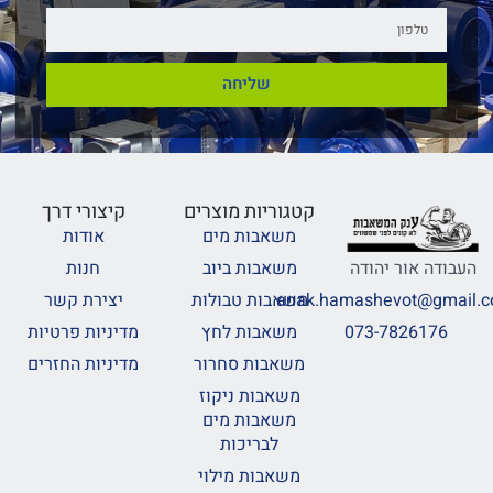
שליחה
קטגוריות מוצרים
קיצורי דרך
משאבות מים
אודות
משאבות ביוב
חנות
העבודה אור יהודה
משאבות טבולות
יצירת קשר
anak.hamashevot@gmail.
משאבות לחץ
מדיניות פרטיות
073-7826176
משאבות סחרור
מדיניות החזרים
משאבות ניקוז
משאבות מים
לבריכות
משאבות מילוי