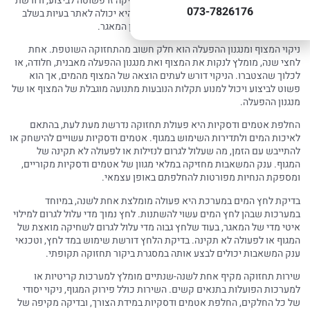
למפלס הרצוי, ונפתח כאשר המפלס יורד. בדיקה זו פשוטה לביצוע, ודורשת
073-7826176
רק השגחה על תהליך המילוי של המאגר, אך היא יכולה לאתר בעיות בשלב
מוקדם ולמנוע נזקים כגון גלישת מים או ריקון המאגר.
ניקוי המצוף ומנגנון ההפעלה הוא חלק חשוב מהתחזוקה השוטפת. אחת
לחצי שנה, מומלץ לנקות את המצוף ואת מנגנון ההפעלה מאבנית, חלודה, או
לכלוך שהצטברו. הניקוי דורש לעתים הוצאה של המצוף מהמים, אך הוא
פשוט לביצוע ויכול למנוע תקלות הנובעות מתנועה מוגבלת של המצוף או של
מנגנון ההפעלה.
החלפת אטמים ודסקיות היא פעולת תחזוקה נדרשת מעת לעת, בהתאם
לאיכות המים ולתדירות השימוש במגוף. אטמים ודסקיות עשויים להישחק או
להתייבש עם הזמן, מה שעלול לגרום לנזילות או לפעולה לא תקינה של
המגוף. ענק המשאבות מחזיקה במלאי מגוון של אטמים ודסקיות מקוריים,
ומספקת הנחיות מפורטות להחלפתם באופן עצמאי.
בדיקת לחץ המים במערכת היא פעולה מומלצת אחת לשנה, במיוחד
במערכות שבהן לחץ המים עשוי להשתנות. לחץ נמוך מדי עלול לגרום למילוי
איטי מדי של המאגר, בעוד שלחץ גבוה מדי עלול לגרום לשחיקה מואצת של
המגוף או לפעולה לא תקינה. בדיקת הלחץ דורשת שימוש במד לחץ, וטכנאי
ענק המשאבות יכולים לבצע אותה במסגרת ביקור תחזוקה תקופתי.
שירות תחזוקה מקיף אחת לשנה-שנתיים מומלץ למערכות קריטיות או
למערכות הפועלות בתנאים קשים. השירות כולל פירוק המגוף, ניקוי יסודי
של כל החלקים, החלפת אטמים ודסקיות במידת הצורך, ובדיקה מקיפה של