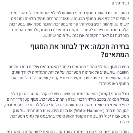
וכימיקלים.
במערכות כיבוי אש, המגוף המכני משמש למילוי אוטומטי של מאגרי מים
ייעודיים לכיבוי אש. המגוף מבטיח שמאגרי החירום תמיד מלאים ומוכנים
לשימוש, ומהווה רכיב בטיחותי קריטי במערכת ההגנה מפני אש. במערכות
אלה, המגופים חייבים לעמוד בתקנים מחמירים במיוחד, ולפעול באמינות
מוחלטת גם לאחר תקופות ארוכות של חוסר שימוש.
בחירה חכמה: איך לבחור את המגוף
המתאים?
בחירת מגוף המילוי המכני המתאים ביותר למאגר המים שלכם היא החלטה
חשובה, שתשפיע על אמינות המערכת ועל עלויות התחזוקה לאורך שנים.
ענק המשאבות מציעה ייעוץ מקצועי ואובייקטיבי, שיעזור לכם לבחור את
המגוף האופטימלי:
גודל המגוף (קוטר) הוא הפרמטר הראשון שיש לשקול. הקוטר הנכון תלוי
בגודל המאגר, בקצב מילוי הרצוי, ובלחץ המים במערכת. מגוף קטן מדי יגרום
למילוי איטי מדי של המאגר, בעוד שמגוף גדול מדי עלול לגרום לבעיות אחרות,
כגון מכות מים (Water Hammer) או בזבוז מים. צוות המומחים של ענק
המשאבות יכול לחשב את הקוטר האופטימלי בהתבסס על נתוני המערכת
שלכם.
חומרי המגוף והמצוף הם פרמטר חשוב נוסף. בהתאם לסוג המים במאגר (מי