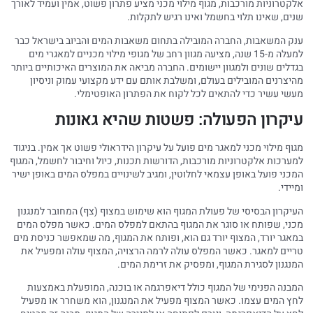
אלקטרוניות מורכבות, מגוף מילוי מכני מציע פתרון פשוט, אמין ועמיד לאורך
שנים, שאינו תלוי בחשמל ואינו רגיש לתקלות.
ענק המשאבות, החברה המובילה בתחום משאבות המים והביוב בישראל כבר
למעלה מ-15 שנה, מציעה מגוון רחב של מגופי מילוי מכניים למאגרי מים
בגדלים שונים ולמגוון יישומים. החברה מביאה את המוצרים האיכותיים ביותר
מהיצרנים המובילים בעולם, ומשלבת אותם עם ידע מקצועי עמוק וניסיון
מעשי עשיר כדי להתאים לכל לקוח את הפתרון האופטימלי.
עיקרון הפעולה: פשטות שהיא גאונות
מגוף מילוי מכני למאגר מים פועל על עיקרון הידראולי פשוט אך אמין. בניגוד
למערכות אלקטרוניות מורכבות, הדורשות תכנות, כיול וחיבור לחשמל, המגוף
המכני פועל באופן עצמאי לחלוטין, ומגיב לשינויים במפלס המים באופן ישיר
ומיידי.
העיקרון הבסיסי של פעולת המגוף הוא שימוש במצוף (צף) המחובר למנגנון
מכני, שפותח או סוגר את המגוף בהתאם למפלס המים. כאשר מפלס המים
במאגר יורד, המצוף יורד גם הוא, ופותח את המגוף, מה שמאפשר כניסת מים
טריים למאגר. כאשר המפלס עולה לרמה הרצויה, המצוף עולה ומפעיל את
המנגנון לסגירת המגוף, ומפסיק את זרימת המים.
המבנה הפנימי של המגוף כולל דיאפרגמה או בוכנה, המופעלת באמצעות
לחץ המים עצמו. כאשר המצוף מפעיל את המנגנון, הוא משחרר או מפעיל