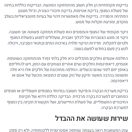
בדיקות תקופתיות הן חלק חשוב מהתחזוקה המונעת. הבדיקות כוללות בחינה
של פעולת המגוף, בדיקת אטימות, בדיקת חיבורי הצנרת, וכיול מנגנון
הפתיחה והסגירה. בדיקות אלו מאפשרות זיהוי של בעיות פוטנציאליות בשלב
מוקדם, ומניעת תקלות של ממש.
ניקוי תקופתי של המגוף והמסננים הוא פעולת תחזוקה פשוטה אך חשובה.
ניקוי זה מונע הצטברות של לכלוך ואבנית, שעלולים לפגוע בפעולת המגוף
ולגרום לתקלות. תדירות הניקוי תלויה באיכות המים ובתנאי הסביבה, ויכולה
לנוע בין פעם בחודש לפעם בשנה.
החלפת אטמים וחלקים מתכלים היא חלק בלתי נפרד מהתחזוקה השוטפת.
אטמים, דיאפרגמות וחלקים נעים אחרים נשחקים עם הזמן, ויש להחליפם
באופן יזום לפני שהם נכשלים. החלפה מתוכננת של חלקים אלו היא זולה
ופשוטה בהרבה מאשר תיקון של נזק שנגרם כתוצאה מכשל של אטם או
דיאפרגמה.
בדיקת מערכת הבקרה והפיקוד חשובה במיוחד במגופים חשמליים או מגופים
המחוברים למערכת בקרה מרכזית. הבדיקה כוללת וידוא של תקינות
החיבורים החשמליים, של פעולת החיישנים, ושל תקשורת תקינה בין המגוף
למערכת הבקרה.
שירות שעושה את ההבדל
ענק המשאבות רואה בעצמה שותפה אסטרטגית ללקוחותיה, ולא רק ספק