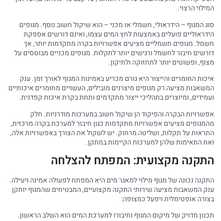
המילוי הרצוי.
סוג המגוף – הידראולי, חשמלי או מכני – הוא שיקול חשוב נוסף. מגופים
הידראוליים פועלים באמצעות לחץ המים עצמו, ואינם דורשים אספקת
חשמל. מגופים חשמליים מציעים אפשרויות בקרה מתקדמות יותר, אך
דורשים חיבור לחשמל ורגישים יותר לתקלות. מגופים מכניים מבוססים על
מצוף, ופשוטים יותר לתחזוקה ולתיקון.
איכות החומרים והייצור היא גורם מכריע באמינות המגוף לאורך זמן. ענק
המשאבות מציעה רק מגופים מיצרנים מובילים, העשויים מחומרים איכותיים
ועמידים, ומיוצרים בתהליכי ייצור מתקדמים ותחת בקרת איכות קפדנית.
אפשרויות הבקרה והפיקוד הן שיקול חשוב במערכות מודרניות. חלק
מהמגופים מציעים אפשרויות מתקדמות כגון חיבור למערכת בקרה מרכזית,
התראות על תקלות, ושליטה מרחוק. יש לשקול את הצורך באפשרויות אלה,
ואת התאימות שלהן למערכות הקיימות במתקן.
התקנה מקצועית: המפתח להצלחה
התקנה נכונה של מגוף מילוי למאגר מים היא המפתח לפעולה אמינה ויעילה.
ענק המשאבות מציעה שירותי התקנה מקצועיים, המבטיחים שהמגוף יותקן
בצורה אופטימלית ויפעל כמצופה:
תכנון מדויק של מיקום המגוף וחיבורו למערכת המים הוא השלב הראשון.