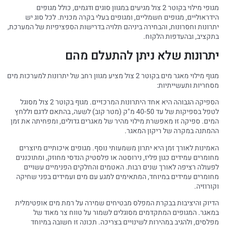
מגופי מילוי בקוטר 2 צול מגיעים במגוון סוגים ודגמים, כולל מגופים
הידראוליים, מגופים חשמליים, ומגופים בעלי בקרה מכנית. לכל סוג יש
יתרונות וחסרונות, והבחירה ביניהם תלויה בדרישות הספציפיות של המערכת,
בתקציב, ובהעדפות הלקוח.
יתרונות שלא ניתן להתעלם מהם
מגוף מילוי מאגר מים בקוטר 2 צול מציע מגוון רחב של יתרונות למערכות מים
מסחריות ותעשייתיות:
הספיקה הגבוהה היא אחד היתרונות המרכזיים. מגוף בקוטר 2 צול מסוגל
לטפל בספיקות של עד 40-50 מ"ק (מטר קוב) לשעה, בהתאם לדגם וללחץ
המים. ספיקה זו מאפשרת מילוי מהיר של מאגרים גדולים, ומפחיתה את זמן
ההמתנה במקרה של ריקון המאגר.
האמינות לאורך זמן היא יתרון משמעותי נוסף. מגופים איכותיים מיוצרים
מחומרים עמידים כגון פליז, נירוסטה או פלסטיק הנדסי מחוזק, ומתוכננים
לפעולה רציפה לאורך שנים רבות. האטמים והחלקים הפנימיים עשויים
מחומרים עמידים במיוחד, המתאימים למגע עם מים ועמידים בפני שחיקה
וקורוזיה.
הדיוק והיציבות בבקרת המפלס מבטיחים שמירה על רמת מים אופטימלית
במאגר. המגופים המתקדמים מסוגלים לשמור על טווח צר מאוד של
מפלסים, ולהגיב במהירות לשינויים בצריכה. תכונה זו חשובה במיוחד