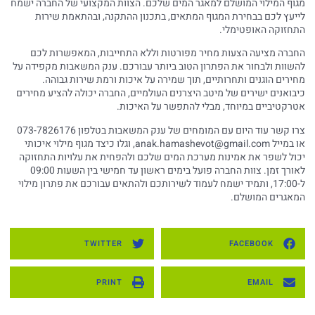
מגוף המילוי המושלם למאגר המים שלכם. הצוות המקצועי של החברה ישמח
לייעץ לכם בבחירת המגוף המתאים, בתכנון ההתקנה, ובהתאמת שירות
התחזוקה האופטימלי.
החברה מציעה הצעות מחיר מפורטות וללא התחייבות, המאפשרות לכם
להשוות ולבחור את הפתרון הטוב ביותר עבורכם. ענק המשאבות מקפידה על
מחירים הוגנים ותחרותיים, תוך שמירה על איכות ורמת שירות גבוהה.
כיבואנים ישירים של מיטב היצרנים העולמיים, החברה יכולה להציע מחירים
אטרקטיביים במיוחד, מבלי להתפשר על האיכות.
צרו קשר עוד היום עם המומחים של ענק המשאבות בטלפון 073-7826176
או במייל
anak.hamashevot@gmail.com
, וגלו כיצד מגוף מילוי איכותי
יכול לשפר את אמינות מערכת המים שלכם ולהפחית את עלויות התחזוקה
לאורך זמן. צוות החברה פועל בימים ראשון עד חמישי בין השעות 09:00
ל-17:00, ותמיד ישמח לעמוד לשירותכם ולהתאים עבורכם את פתרון מילוי
המאגרים המושלם.
TWITTER
FACEBOOK
PRINT
EMAIL