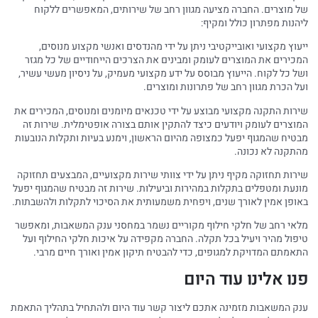
של מוצרים. החברה מציעה מגוון רחב של שירותים, המאפשרים ללקוח
ליהנות מפתרון כולל ומקיף:
ייעוץ מקצועי ואובייקטיבי ניתן על ידי מהנדסים ואנשי מקצוע מנוסים,
המכירים את המוצרים לעומק ומבינים את הצרכים הייחודיים של כל מגזר
ושל כל לקוח. הייעוץ מבוסס על ידע מקצועי מעמיק, על ניסיון מעשי עשיר,
ועל הכרת מגוון רחב של פתרונות ומוצרים.
שירות התקנה מקצועי מבוצע על ידי טכנאים מיומנים ומנוסים, המכירים את
המוצרים לעומק ויודעים כיצד להתקין אותם בצורה אופטימלית. שירות זה
מבטיח שהמגוף יפעל כמצופה מהיום הראשון, וימנע בעיות ותקלות הנובעות
מהתקנה לא נכונה.
שירות תחזוקה מקיף ניתן על ידי צוותי שירות מקצועיים, המבצעים תחזוקה
מונעת ומטפלים בתקלות במהירות וביעילות. שירות זה מבטיח שהמגוף יפעל
באופן אמין לאורך שנים, ויפחית משמעותית את הסיכוי לתקלות ולהשבתות.
מלאי רחב של חלקי חילוף מקוריים נשמר במחסני ענק המשאבות, ומאפשר
טיפול מהיר ויעיל בכל תקלה. החברה מקפידה על איכות חלקי החילוף ועל
התאמתם המדויקת למגופים, כדי להבטיח תיקון אמין ואורך חיים מרבי.
פנו אלינו עוד היום
ענק המשאבות מזמינה אתכם ליצור קשר עוד היום ולהתחיל בתהליך התאמת