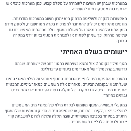
במערכות שבהן יש חשיבות לשמירה על מפלס קבוע, כגון מערכות כיבוי אש
או מערכות אספקת מים לתעשייה.
האפשרות לבקרה ולשליטה מרחוק היא יתרון חשוב במערכות מודרניות.
מגופים מתקדמים יכולים להתחבר למערכות בקרה ממוחשבות, ולספק מידע
בזמן אמת על מצב המאגר ועל פעולת המגוף. חלק מהדגמים מאפשרים גם
שליטה מרחוק, כך שניתן לפתוח או לסגור את המגוף באופן ידני במקרה
הצורך.
יישומים בעולם האמיתי
מגוף מילוי בקוטר 2 צול נמצא בשימוש במגוון רחב של יישומים, שבהם
נדרשת בקרת מילוי של מאגרי מים בינוניים עד גדולים:
במערכות אספקת מים לבניינים גבוהים, המגוף אחראי על מילוי מאגרי המים
שעל הגג או בקומות הביניים. מאגרים אלה משמשים כמאגר ביניים, המבטיח
אספקת מים רציפה גם במקרה של תקלה ברשת העירונית או בזמני צריכה
גבוהים במיוחד.
במפעלי תעשייה, המגוף משמש לבקרת מילוי של מאגרי מים המשמשים
לתהליכי ייצור, לקירור מכונות, או לשטיפה וניקוי. הדיוק והאמינות של המגוף
חיוניים במיוחד בסביבה תעשייתית, שבה תקלה עלולה לגרום להשבתת קווי
ייצור ולנזקים כלכליים משמעותיים.