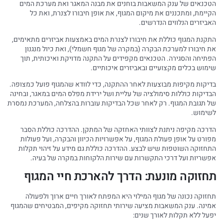
הטכנאים של ענק המשאבות בוחנים את מבנה המאגר ואת מערכת המים
הקיימת, ומתכננים את מיקום המגוף, את אופן חיבורו לצנרת, ואת כל
האביזרים הנלווים הנדרשים.
התקנת המגוף כוללת את חיבורו לצנרת המים באמצעות אביזרים מתאימים,
את חיבורו למערכת הבקרה (במקרה של מגוף חשמלי), ואת כיול מנגנון
הפתיחה והסגירה. הטכנאים מקפידים על התקנה מדויקת ואיכותית, תוך
שימוש בכלים מקצועיים ובאביזרים איכותיים.
בדיקות מקיפות מבוצעות לאחר ההתקנה, כדי לוודא שהמגוף פועל כמצופה.
הבדיקות כוללות סימולציה של עליית ושל ירידת מפלס המים במאגר, ובחינה
של תגובת המגוף. רק לאחר שכל הבדיקות עוברות בהצלחה, המערכת נמסרת
לשימוש.
הדרכה מקיפה ניתנת לצוותי האחזקה של המתקן. ההדרכה כוללת הסבר
מפורט על אופן פעולת המגוף, על אפשרויות הכיוון והבקרה, ועל פעולות
התחזוקה השוטפות שיש לבצע. ההדרכה כוללת גם מידע על זיהוי תקלות
אפשריות ועל דרכי התקשרות עם שירות הלקוחות במקרה של בעיה.
תחזוקה מונעת: הדרך להארכת חיי המגוף
תחזוקה נכונה של מגוף המילוי היא המפתח לאורך חיים ארוך ולפעולה
אמינה. ענק המשאבות מציעה שירותי תחזוקה מקיפים, המבטיחים שהמגוף
יפעל ללא תקלות לאורך שנים: