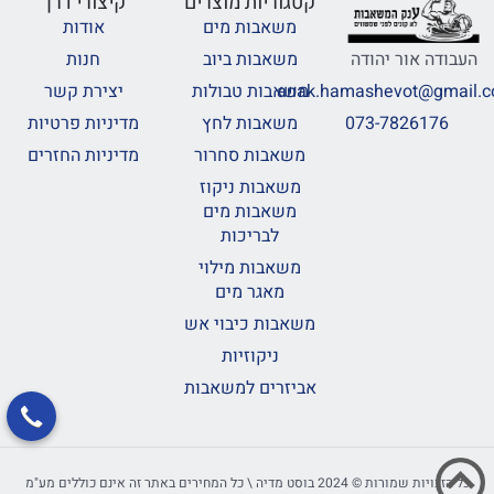
קטגוריות מוצרים
קיצורי דרך
משאבות מים
אודות
משאבות ביוב
חנות
העבודה אור יהודה
משאבות טבולות
יצירת קשר
anak.hamashevot@gmail.
משאבות לחץ
מדיניות פרטיות
073-7826176
משאבות סחרור
מדיניות החזרים
משאבות ניקוז
משאבות מים
לבריכות
משאבות מילוי
מאגר מים
משאבות כיבוי אש
ניקוזיות
אביזרים למשאבות
כל הזכויות שמורות © 2024 בוסט מדיה \ כל המחירים באתר זה אינם כוללים מע"מ