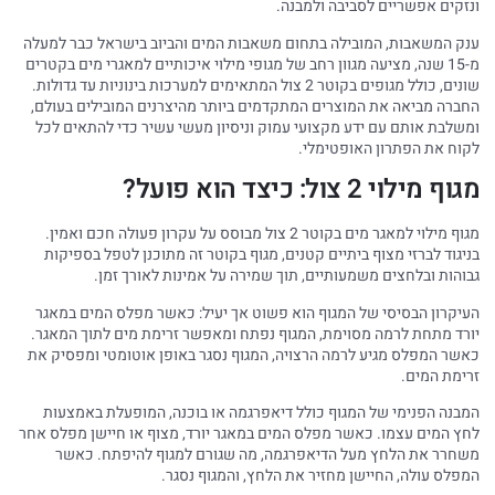
ונזקים אפשריים לסביבה ולמבנה.
ענק המשאבות, המובילה בתחום משאבות המים והביוב בישראל כבר למעלה
מ-15 שנה, מציעה מגוון רחב של מגופי מילוי איכותיים למאגרי מים בקטרים
שונים, כולל מגופים בקוטר 2 צול המתאימים למערכות בינוניות עד גדולות.
החברה מביאה את המוצרים המתקדמים ביותר מהיצרנים המובילים בעולם,
ומשלבת אותם עם ידע מקצועי עמוק וניסיון מעשי עשיר כדי להתאים לכל
לקוח את הפתרון האופטימלי.
מגוף מילוי 2 צול: כיצד הוא פועל?
מגוף מילוי למאגר מים בקוטר 2 צול מבוסס על עקרון פעולה חכם ואמין.
בניגוד לברזי מצוף ביתיים קטנים, מגוף בקוטר זה מתוכנן לטפל בספיקות
גבוהות ובלחצים משמעותיים, תוך שמירה על אמינות לאורך זמן.
העיקרון הבסיסי של המגוף הוא פשוט אך יעיל: כאשר מפלס המים במאגר
יורד מתחת לרמה מסוימת, המגוף נפתח ומאפשר זרימת מים לתוך המאגר.
כאשר המפלס מגיע לרמה הרצויה, המגוף נסגר באופן אוטומטי ומפסיק את
זרימת המים.
המבנה הפנימי של המגוף כולל דיאפרגמה או בוכנה, המופעלת באמצעות
לחץ המים עצמו. כאשר מפלס המים במאגר יורד, מצוף או חיישן מפלס אחר
משחרר את הלחץ מעל הדיאפרגמה, מה שגורם למגוף להיפתח. כאשר
המפלס עולה, החיישן מחזיר את הלחץ, והמגוף נסגר.