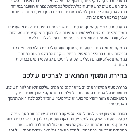
במערכות השקיה חקלאיות, המגוף אחראי על מילוי בריכות אגירה ומאגרי
מים המשמשים להשקיה. היכולת לטפל בספיקות גבוהות חשובה במיוחד
בחקלאות, שבה יש צורך למלא מאגרים גדולים בזמן קצר, במיוחד בעונות
שבהן צריכת המים גבוהה.
במערכות כיבוי אש, המגוף מבטיח שמאגרי המים המיועדים לכיבוי אש יהיו
תמיד מלאים ומוכנים לשימוש. האמינות של המגוף היא קריטית במערכות
אלה, שבהן אי-זמינות של מים בשעת חירום עלולה לגרום לאסון.
במתקני טיפול במים ובשפכים, המגוף משמש לבקרת מילוי של מאגרים
ובריכות שונות בתהליך הטיפול. הדיוק בבקרת המפלס חשוב במיוחד
במתקנים אלה, שבהם תהליכי הטיפול רגישים למפלסי המים בבריכות
השונות.
בחירת המגוף המתאים לצרכים שלכם
בחירת מגוף המילוי המתאים ביותר למאגר המים שלכם היא החלטה חשובה,
שתשפיע על אמינות המערכת ועל עלויות התחזוקה לאורך שנים. ענק
המשאבות מציעה ייעוץ מקצועי ואובייקטיבי, שיעזור לכם לבחור את המגוף
האופטימלי:
הגורם הראשון שיש לשקול הוא הספיקה הנדרשת. יש לבחור מגוף שיכול
לטפל בספיקה המקסימלית הצפויה, ואף מעט מעבר לכך כדי להבטיח מרווח
ביטחון. צוות המומחים של ענק המשאבות יכול לעזור לכם לחשב את
הספיקה הנדרשת, בהתבסס על גודל המאגר, על קצב צריכת המים, ועל זמן