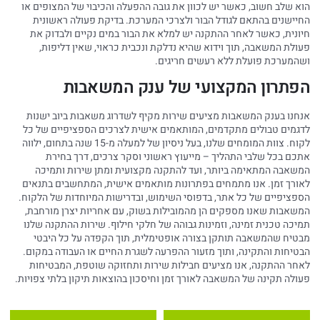
הוא שלב חשוב, כאשר יש לכוון את גובה ההפעלה והכיבוי של המצופים או
החיישנים בהתאם לגודל הבור ולצרכי המערכת. בדיקת פעולה ראשונית
חיונית, כאשר לאחר ההתקנה יש למלא את הבור במים נקיים ולבדוק את
פעולת המשאבה, תוך וידוא שהיא נדלקת ונכבית כראוי, שאין דליפות,
ושהמערכת פועלת ללא רעשים חריגים.
הפתרון המקצועי של ענק המשאבות
אנחנו בענק המשאבות מציעים שירות מקיף לשדרוג משאבות ביוב ישנות
לדגמים טבולים מתקדמים, המותאמים אישית לצרכים הספציפיים של כל
לקוח. צוות המומחים שלנו, בעל ניסיון של למעלה מ-15 שנה בתחום, ילווה
אתכם בכל שלבי התהליך – מייעוץ ראשוני וסקר צרכים, דרך בחירת
המשאבה המתאימה ביותר, ועד להתקנה מקצועית ומתן שירות ותמיכה
לאורך זמן. אנו מתמחים בפתרונות מותאמים אישית, המתחשבים בתנאים
הספציפיים של כל אתר, בדפוסי השימוש, ובדרישות המיוחדות של הלקוח.
המשאבות שאנו מספקים הן מהמובילות בשוק, עם אחריות יצרן מורחבת,
תמיכה טכנית זמינה, וזמינות גבוהה של חלקי חילוף. שירות ההתקנה שלנו
מבטיח שהמשאבה תותקן בצורה אופטימלית, תוך הקפדה על כל היבטי
הבטיחות והתקינה, ותוך מזעור ההפרעה לשגרת החיים או העבודה במקום.
לאחר ההתקנה, אנו מציעים חבילות שירות ותחזוקה שוטפת, המבטיחות
פעולה תקינה של המשאבה לאורך זמן וחיסכון בהוצאות תיקון בלתי צפויות.