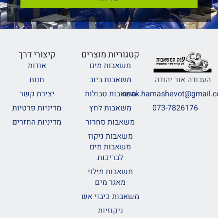
קטגוריות מוצרים
קיצורי דרך
משאבות מים
אודות
משאבות ביוב
חנות
העבודה אור יהודה
משאבות טבולות
יצירת קשר
anak.hamashevot@gmail.
משאבות לחץ
מדיניות פרטיות
073-7826176
משאבות סחרור
מדיניות החזרים
משאבות ניקוז
משאבות מים
לבריכות
משאבות מילוי
מאגר מים
משאבות כיבוי אש
ניקוזיות