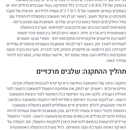
בהספק של 0.5-0.75 כ"ס בדרך כלל מספיקה, בעוד שבבתים גדולים יותר או
בעסקים קטנים, משאבה של 1.0-1.5 כ"ס עשויה להידרש. תכונות של מעבר
מוצקים הן שיקול חשוב, כאשר יש לבחור משאבה המסוגלת להתמודד עם
גודל החלקיקים הצפוי במערכת הביוב שלכם. משאבות עם מנגנון גריסה
מתאימות למערכות ביוב עם סיכון גבוה לסתימות. מערכת ההפעלה
האוטומטית היא מרכיב חיוני, כאשר ניתן לבחור בין מצוף מכני פשוט
למערכות חיישנים אלקטרוניות מתקדמות יותר. חומרי מבנה חשובים
לעמידות לאורך זמן, כאשר רצוי לבחור משאבות העשויות מחומרים עמידים
לקורוזיה כגון נירוסטה או פלסטיק מחוזק סיבי זכוכית. מערכות בקרה והגנה
מתקדמות כוללות הגנה מפני עומס יתר, חיישני טמפרטורה, ומערכות לזיהוי
עבודה יבשה.
תהליך ההתקנה: שלבים מרכזיים
התקנה נכונה של המשאבה החדשה היא קריטית להבטחת פעולה תקינה
וחיים ארוכים. ראשית, יש לנתק את אספקת החשמל למשאבה הישנה לפני
תחילת העבודה, ולנקז את בור האיסוף ככל האפשר לפני הוצאת המשאבה
הישנה. יש לנקות את בור האיסוף ביסודיות לפני התקנת המשאבה החדשה,
להסיר משקעים, לכלוך וחפצים זרים שעלולים לפגוע בפעולת המשאבה.
התאמת חיבורי הצנרת עשויה להידרש, שכן משאבות חדשות עשויות להיות
בעלות חיבורים בגדלים או בסוגים שונים מהמשאבה הישנה. חיבורי החשמל
צריכים להיעשות בהתאם להוראות היצרן ולתקנות החשמל, תוך הקפדה על
הארקה נאותה ומערכת הגנה מתאימה. כיול מערכת ההפעלה האוטומטית