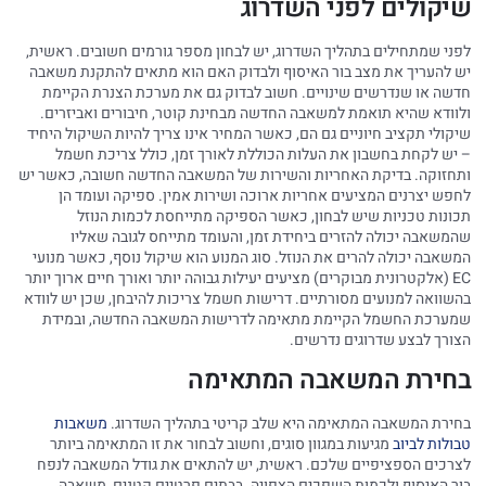
שיקולים לפני השדרוג
לפני שמתחילים בתהליך השדרוג, יש לבחון מספר גורמים חשובים. ראשית,
יש להעריך את מצב בור האיסוף ולבדוק האם הוא מתאים להתקנת משאבה
חדשה או שנדרשים שינויים. חשוב לבדוק גם את מערכת הצנרת הקיימת
ולוודא שהיא תואמת למשאבה החדשה מבחינת קוטר, חיבורים ואביזרים.
שיקולי תקציב חיוניים גם הם, כאשר המחיר אינו צריך להיות השיקול היחיד
– יש לקחת בחשבון את העלות הכוללת לאורך זמן, כולל צריכת חשמל
ותחזוקה. בדיקת האחריות והשירות של המשאבה החדשה חשובה, כאשר יש
לחפש יצרנים המציעים אחריות ארוכה ושירות אמין. ספיקה ועומד הן
תכונות טכניות שיש לבחון, כאשר הספיקה מתייחסת לכמות הנוזל
שהמשאבה יכולה להזרים ביחידת זמן, והעומד מתייחס לגובה שאליו
המשאבה יכולה להרים את הנוזל. סוג המנוע הוא שיקול נוסף, כאשר מנועי
EC (אלקטרונית מבוקרים) מציעים יעילות גבוהה יותר ואורך חיים ארוך יותר
בהשוואה למנועים מסורתיים. דרישות חשמל צריכות להיבחן, שכן יש לוודא
שמערכת החשמל הקיימת מתאימה לדרישות המשאבה החדשה, ובמידת
הצורך לבצע שדרוגים נדרשים.
בחירת המשאבה המתאימה
בחירת המשאבה המתאימה היא שלב קריטי בתהליך השדרוג.
משאבות
טבולות לביוב
מגיעות במגוון סוגים, וחשוב לבחור את זו המתאימה ביותר
לצרכים הספציפיים שלכם. ראשית, יש להתאים את גודל המשאבה לנפח
בור האיסוף ולכמות השפכים הצפויה. בבתים פרטיים קטנים, משאבה