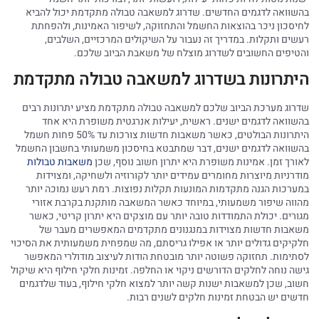
בהשוואה לדגמים החדשים. שדרוג למשאבה טבולה מתקדמת יכול להביא
לחיסכון ניכר בהוצאות החשמל והתחזוקה, לשיפור האמינות, ולהפחתת
רעשים ותקלות. במדריך זה נעבור על השיקולים המרכזיים, השלבים,
והטיפים החשובים לשדרוג מוצלח של משאבת הביוב שלכם.
היתרונות בשדרוג למשאבה טבולה מתקדמת
שדרוג מערכת הביוב שלכם למשאבה טבולה מתקדמת מציע יתרונות רבים
בהשוואה לדגמים ישנים. ראשית, יעילות אנרגטית משופרת היא אחד
היתרונות הבולטים, כאשר משאבות חדשות צורכות עד 50% פחות חשמל
בהשוואה לדגמים ישנים, דבר שמתבטא בחיסכון משמעותי בחשבון החשמל
לאורך זמן. אמינות משופרת היא יתרון חשוב נוסף, שכן
משאבות טבולות
מודרניות מיוצרות מחומרים עמידים יותר לקורוזיה ולשחיקה, ומצוידות
במערכות הגנה מתקדמות המונעות תקלות נפוצות. רמת רעש נמוכה יותר
מהווה שיפור משמעותי, במיוחד כאשר המשאבה מותקנת בקרבת אזורי
מגורים. יכולת התמודדות טובה יותר עם מוצקים היא יתרון קריטי, כאשר
משאבות חדשות מצוידות במנגנונים מתקדמים המאפשרים מעבר של
חלקיקים גדולים יותר או אפילו גריסתם, מה שמפחית משמעותית את הסיכוי
לסתימות. תחזוקה פשוטה יותר מובטחת הודות לעיצוב מודולרי המאפשר
גישה נוחה לחלקים הדורשים ניקוי או החלפה. זמינות חלקי חילוף היא שיקול
חשוב, שכן למשאבות ישנות קשה יותר למצוא חלקי חילוף, בעוד שלדגמים
חדשים יש הבטחת זמינות חלקים לשנים רבות.