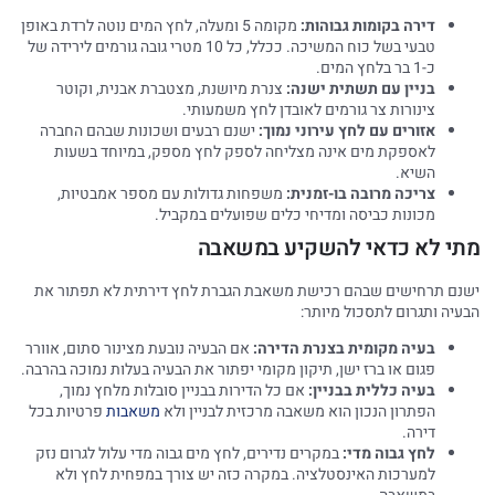
דירה בקומות גבוהות:
מקומה 5 ומעלה, לחץ המים נוטה לרדת באופן
טבעי בשל כוח המשיכה. ככלל, כל 10 מטרי גובה גורמים לירידה של
כ-1 בר בלחץ המים.
בניין עם תשתית ישנה:
צנרת מיושנת, מצטברת אבנית, וקוטר
צינורות צר גורמים לאובדן לחץ משמעותי.
אזורים עם לחץ עירוני נמוך:
ישנם רבעים ושכונות שבהם החברה
לאספקת מים אינה מצליחה לספק לחץ מספק, במיוחד בשעות
השיא.
צריכה מרובה בו-זמנית:
משפחות גדולות עם מספר אמבטיות,
מכונות כביסה ומדיחי כלים שפועלים במקביל.
מתי לא כדאי להשקיע במשאבה
ישנם תרחישים שבהם רכישת משאבת הגברת לחץ דירתית לא תפתור את
הבעיה ותגרום לתסכול מיותר:
בעיה מקומית בצנרת הדירה:
אם הבעיה נובעת מצינור סתום, אוורר
פגום או ברז ישן, תיקון מקומי יפתור את הבעיה בעלות נמוכה בהרבה.
בעיה כללית בבניין:
אם כל הדירות בבניין סובלות מלחץ נמוך,
הפתרון הנכון הוא משאבה מרכזית לבניין ולא
משאבות
פרטיות בכל
דירה.
לחץ גבוה מדי:
במקרים נדירים, לחץ מים גבוה מדי עלול לגרום נזק
למערכות האינסטלציה. במקרה כזה יש צורך במפחית לחץ ולא