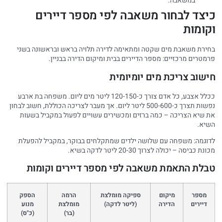
במשאבה.
כיצד לבחור משאבה לפי מספר דיירים
וקומות
בחירת משאבת מים שקטה ומתאימה לדירה תלויה בראש ובראשונה בשני
פרמטרים מרכזיים: מספר הדיירים בבית ומיקום הדירה בבניין.
חישוב צריכת מים יומיומית
ככלל אצבע, כל אדם צורך כ-120-150 ליטר מים ליום. משפחה בת ארבע
נפשות תצרך כ-500-600 ליטר ליום. אך מעבר לצריכה הכוללת, חשוב לבחון
את שיא הצריכה – כמה ברזים ומכשירים עשויים לפעול במקביל בשעות
השיא.
לדוגמה: משפחה עם שלושה ילדים שמתקלחים בבוקר, במקביל להפעלת
מכונת כביסה – יכולה לצרוך 20-30 ליטר לדקה בשיא.
טבלת התאמת משאבה לפי מספר דיירים וקומות
מספר
מיקום
ספיקה מומלצת
הרמה
הספק
דיירים
הדירה
(ליטר לדקה)
מומלצת
מנוע
(בר)
(כ"ס)