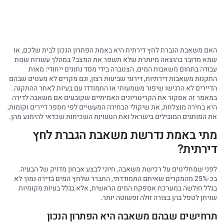
האם משאבת הגברת לחץ דירתית היא באמת הפתרון הנכון לבית שלכם, או
שמא מדובר בהוצאה מיותרת שלא תשפר את המצב? במהלך עשרות שנות
עבודה בתחום משאבות המים, הצטברה בידי מסד נתונים ייחודי: מאות
התקנות משאבות דירתיות, דירוגי שביעות רצון, וגם מקרים לא מעטים שבהם
הדיירים לא הרגישו שיפור משמעותי או התמודדו עם בעיות לאחר ההתקנה.
במאמר זה אסקור את הקריטריונים האמיתיים שקובעים אם משאבה לדירה
היא בחירה מוצלחת, את שיקולי הבחירה המעשיים לפי מספר דיירים וקומות,
את המותגים המובילים בישראל ואת הטעויות השכיחות שכדאי להימנע מהן.
מתי באמת נדרשת משאבת הגברת לחץ
דירתית?
לפני שמחליטים על רכישת משאבה, חיוני לבצע אבחון מדויק של הבעיה.
בכ-25% מהמקרים שאיתם התמודדתי, התברר שלחץ המים בדירה נמוך לא
בגלל חולשה במערכת אספקת המים הראשית, אלא בגלל בעיות מקומיות
שניתן לטפל בהן בצורה זולה ופשוטה יותר.
תרחישים שבהם משאבה היא הפתרון הנכון