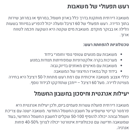
רעש תפעולי של משאבות
משאבה דירתית מותקנת בדרך כלל בארון חשמל, במרתף או במרחב שירות
בתוך הדירה. רעש תפעולי של 60 דציבל ומעלה יכול להפריע במיוחד בשעות
הלילה או בבוקר מוקדם. משאבת מים שקטה היא השקעה חכמה לטווח
ארוך.
טכנולוגיות להפחתת רעש:
משאבות עם מנועים עטופי גומי וחומרי בידוד
מערכות בקרה אלקטרוניות שמפחיתות תנודות במנוע
משאבות עם מאיצים מאוזנים בדיוק גבוה
בידוד קול במארז החיצוני של המשאבה
כללי אצבע: משאבה איכותית עם רמת רעש מתחת ל-50 דציבל היא בחירה
מצוינת לדירה. מעל 60 דציבל – ייתכן שתזדקקו לבידוד נוסף.
יעילות אנרגטית וחיסכון בחשבון החשמל
משאבה דירתית פועלת עשרות פעמים ביום, ולכן יעילות אנרגטית היא
פרמטר קריטי שישפיע על חשבון החשמל החודשי. משאבה ישנה עם צריכת
חשמל גבוהה יכולה להוסיף 50-100 שקלים לחשבון החשמל החודשי, בעוד
שמשאבה חדישה עם טכנולוגיית אינוורטר יכולה לצרוך 40-50% פחות
אנרגיה.