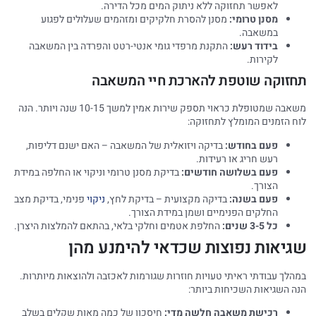
לאפשר תחזוקה ללא ניתוק המים מכל הדירה.
מסנן טרומי:
מסנן להסרת חלקיקים ומזהמים שעלולים לפגוע
במשאבה.
בידוד רעש:
התקנת מרפדי גומי אנטי-רטט והפרדה בין המשאבה
לקירות.
תחזוקה שוטפת להארכת חיי המשאבה
משאבה שמטופלת כראוי תספק שירות אמין למשך 10-15 שנה ויותר. הנה
לוח הזמנים המומלץ לתחזוקה:
פעם בחודש:
בדיקה ויזואלית של המשאבה – האם ישנם דליפות,
רעש חריג או רעידות.
פעם בשלושה חודשים:
בדיקת מסנן טרומי וניקוי או החלפה במידת
הצורך.
פעם בשנה:
בדיקה מקצועית – בדיקת לחץ,
ניקוי
פנימי, בדיקת מצב
החלקים הפנימיים ושמן במידת הצורך.
כל 3-5 שנים:
החלפת אטמים וחלקי בלאי, בהתאם להמלצות היצרן.
שגיאות נפוצות שכדאי להימנע מהן
במהלך עבודתי ראיתי טעויות חוזרות שגורמות לאכזבה ולהוצאות מיותרות.
הנה השגיאות השכיחות ביותר:
רכישת משאבה חלשה מדי:
חיסכון של כמה מאות שקלים בשלב