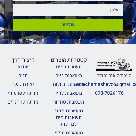
שליחה
קטגוריות מוצרים
קיצורי דרך
משאבות מים
אודות
משאבות ביוב
חנות
העבודה אור יהודה
משאבות טבולות
יצירת קשר
anak.hamashevot@gmail.
משאבות לחץ
מדיניות פרטיות
073-7826176
משאבות סחרור
מדיניות החזרים
משאבות ניקוז
משאבות מים
לבריכות
משאבות מילוי