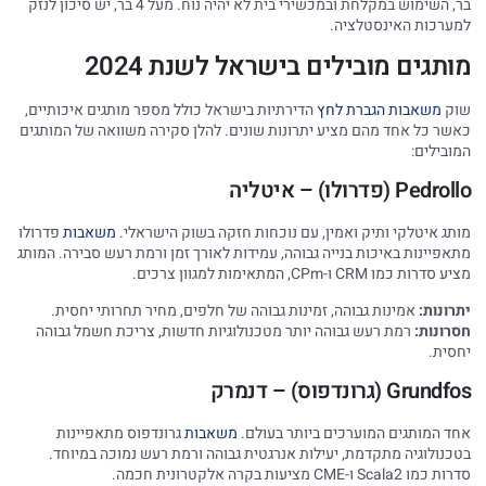
בר, השימוש במקלחת ובמכשירי בית לא יהיה נוח. מעל 4 בר, יש סיכון לנזק
למערכות האינסטלציה.
מותגים מובילים בישראל לשנת 2024
שוק
משאבות הגברת לחץ
הדירתיות בישראל כולל מספר מותגים איכותיים,
כאשר כל אחד מהם מציע יתרונות שונים. להלן סקירה משוואה של המותגים
המובילים:
Pedrollo (פדרולו) – איטליה
מותג איטלקי ותיק ואמין, עם נוכחות חזקה בשוק הישראלי.
משאבות
פדרולו
מתאפיינות באיכות בנייה גבוהה, עמידות לאורך זמן ורמת רעש סבירה. המותג
מציע סדרות כמו CRM ו-CPm, המתאימות למגוון צרכים.
יתרונות:
אמינות גבוהה, זמינות גבוהה של חלפים, מחיר תחרותי יחסית.
חסרונות:
רמת רעש גבוהה יותר מטכנולוגיות חדשות, צריכת חשמל גבוהה
יחסית.
Grundfos (גרונדפוס) – דנמרק
אחד המותגים המוערכים ביותר בעולם.
משאבות
גרונדפוס מתאפיינות
בטכנולוגיה מתקדמת, יעילות אנרגטית גבוהה ורמת רעש נמוכה במיוחד.
סדרות כמו Scala2 ו-CME מציעות בקרה אלקטרונית חכמה.