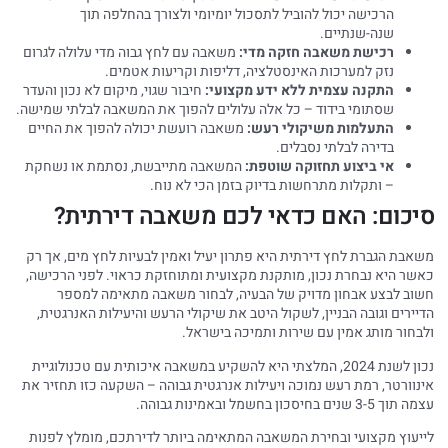
הרכישה יכול להוביל לתסכול יומיומי ולצורך בהחלפה תוך
שנה-שנתיים.
רכישת משאבה חזקה מדי:
משאבה עם לחץ גבוה מדי עלולה לגרום
נזק למערכות האינסטלציה, דליפות וקריעות אטמים.
התקנה עצמית ללא ידע מקצועי:
חיבור שגוי, מיקום לא נכון והעדר
שסתומי בידוד – כל אלה עלולים להפוך את המשאבה לבלתי שמישה.
התעלמות משיקולי רעש:
משאבה רועשת יכולה להפוך את החיים
בדירה לבלתי נסבלים.
אי ביצוע תחזוקה שוטפת:
המשאבה מתייבשת, נסתמת או נשחקת
– ותקלות מתרחשות בדיוק בזמן הכי לא נוח.
סיכום: האם כדאי לכם משאבה דירתית?
משאבת הגברת לחץ דירתית היא פתרון יעיל ואמין לבעיות לחץ מים, אך רק
כאשר היא נבחרת נכון, מותקנת מקצועית ומתוחזקת כראוי. לפני הרכישה,
חשוב לבצע אבחון מדויק של הבעיה, לבחור משאבה מתאימה למספר
הדיירים וגובה הבניין, לשקול היטב את שיקולי הרעש והיעילות האנרגטית,
ולבחור מותג אמין עם שירות ותמיכה בישראל.
נכון לשנת 2024, המלצתי היא להשקיע במשאבה איכותית עם טכנולוגיית
אינוורטר, רמת רעש נמוכה ויעילות אנרגטית גבוהה – השקעה כזו תחזיר את
עצמה תוך 3-5 שנים בחיסכון בחשמל ובאמינות גבוהה.
לייעוץ מקצועי ובחירת המשאבה המתאימה ביותר לדירתכם, מומלץ לפנות