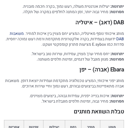
יתרונות:
יעילות אנרגטית מעולה, רעש נמוך, בקרה חכמה מובנית.
חסרונות:
מחיר גבוה יותר, זמן המתנה לחלפים במקרה של תקלה.
DAB (דאב) – איטליה
מותג איכותי נוסף מאיטליה, המציע יחס מצוין בין איכות למחיר.
משאבות
DAB
ידועות בעמידות, בקרה אלקטרונית מתקדמת ורמת רעש נמוכה יחסית.
סדרות כמו E.sybox מציעות פתרון קומפקטי ושקט.
יתרונות:
יחס מחיר-ערך מצוין, עמידות, שירות טוב בישראל.
חסרונות:
מגוון מוגבל של דגמים, זמינות חלפים משתנה.
Ebara (אברה) – יפן
מותג יפני איכותי, המציע טכנולוגיה מתקדמת ועמידות יוצאת דופן. משאבות
אברה מתאפיינות בביצועים גבוהים, רעש נמוך וחיי שירות ארוכים.
יתרונות:
איכות בנייה יפנית, עמידות גבוהה, ביצועים מצוינים.
חסרונות:
מחיר גבוה, זמינות חלפים מוגבלת בישראל.
טבלת השוואת מותגים
מותג
מחיר
רמת
יעילות
זמינות
אחריות