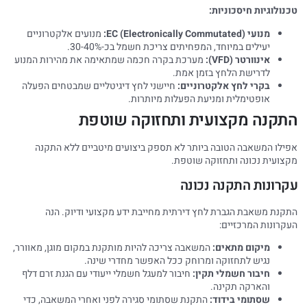
טכנולוגיות חיסכוניות:
מנועי EC (Electronically Commutated):
מנועים אלקטרוניים
יעילים במיוחד, המפחיתים צריכת חשמל בכ-30-40%.
אינוורטר (VFD):
מערכת בקרה חכמה שמתאימה את מהירות המנוע
לדרישת הלחץ בזמן אמת.
בקרי לחץ אלקטרוניים:
חיישני לחץ דיגיטליים שמבטחים הפעלה
אופטימלית ומניעת הפעלות מיותרות.
התקנה מקצועית ותחזוקה שוטפת
אפילו המשאבה הטובה ביותר לא תספק ביצועים מיטביים ללא התקנה
מקצועית נכונה ותחזוקה שוטפת.
עקרונות התקנה נכונה
התקנת משאבת הגברת לחץ דירתית מחייבת ידע מקצועי ודיוק. הנה
העקרונות המרכזיים:
מיקום מתאים:
המשאבה צריכה להיות מותקנת במקום מוגן, מאוורר,
נגיש לתחזוקה ומרוחק ככל האפשר מחדרי שינה.
חיבור חשמלי תקין:
חיבור למעגל חשמלי ייעודי עם הגנת זרם דלף
והארקה תקינה.
שסתומי בידוד:
התקנת שסתומי סגירה לפני ואחרי המשאבה, כדי