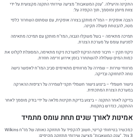
התקינה והיעילה. "ענק המשאבות" מציעה שירותי התקנה מקצועית על ידי
צוות מיומן ומוסמך, תוך הקפדה על:
הצבה אופקית – המז"ח מותקן בצורה אופקית, עם שסתום השחרור כלפי
מטה, להבטחת פעולה תקינה.
תמיכה מתאימה – בשל משקלו הגבוה, המז"ח מותקן עם תמיכה מתאימה
למניעת עומס על מערכת הצנרת.
ניקוז תקין – חיבור פתח הניקוז למערכת ניקוז מתאימה, המסוגלת לקלוט את
כמות המים שעלולה להשתחרר בזמן אירוע זרימה חוזרת.
מרווחי שירות – שמירה על מרווחים מתאימים סביב המז"ח לאפשר גישה
נוחה לתחזוקה ובדיקה.
גישור חשמלי – ביצוע גישור חשמלי תקני לשמירה על רציפות ההארקה
במערכת הצנרת המתכתית.
בדיקה לאחר התקנה – ביצוע בדיקת תקינות מלאה על ידי בודק מוסמך לאחר
ההתקנה, כנדרש בתקנות.
אמינות לאורך שנים תחת עומס מתמיד
כמכשיר בטיחותי קריטי, חשוב להקפיד על תחזוקה נאותה של מז"ח Wilkins
3 צול. "ענק המשאבות" מציעה שירותי תחזוקה מקיפים: