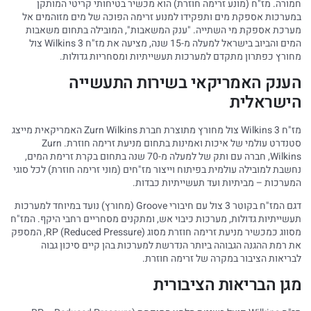
חמורה. מז"ח (מונע זרימה חוזרת) הוא מכשיר בטיחותי קריטי המותקן
במערכות אספקת מים ותפקידו למנוע זרימה הפוכה של מים מזוהמים אל
מערכת אספקת מי השתייה. "ענק המשאבות", המובילה בתחום משאבות
המים והביוב בישראל למעלה מ-15 שנה, מציעה את מז"ח Wilkins 3 צול
מחורץ כפתרון מתקדם למערכות תעשייתיות ומסחריות גדולות.
הענק האמריקאי בשירות התעשייה
הישראלית
מז"ח Wilkins 3 צול מחורץ מתוצרת חברת Zurn Wilkins האמריקאית מייצג
סטנדרט עולמי של איכות ואמינות בתחום מניעת זרימה חוזרת. Zurn
Wilkins, חברה עם ותק של למעלה מ-70 שנה בתחום בקרת זרימת המים,
נחשבת למובילה עולמית בפיתוח וייצור מז"חים (מוני זרימה חוזרת) לכל סוגי
המערכות – מביתיות ועד תעשייתיות כבדות.
דגם המז"ח בקוטר 3 צול עם חיבורי Groove (מחורץ) נועד במיוחד למערכות
תעשייתיות גדולות, מערכות כיבוי אש, ומתקנים מסחריים רחבי היקף. המז"ח
מסווג כמכשיר מניעת זרימה חוזרת מסוג RP (Reduced Pressure), המספק
את רמת ההגנה הגבוהה ביותר הנדרשת למערכות בהן קיים סיכון גבוה
לבריאות הציבור במקרה של זרימה חוזרת.
מגן הבריאות הציבורית