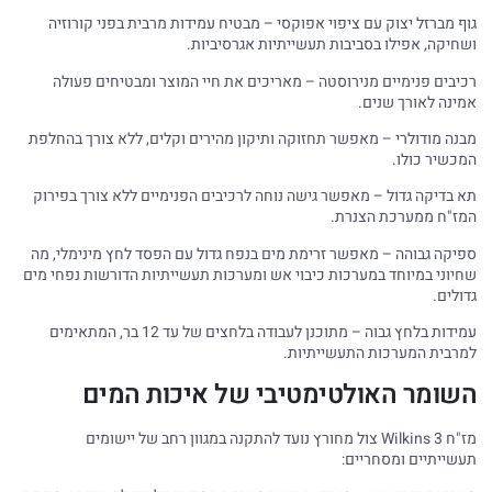
גוף מברזל יצוק עם ציפוי אפוקסי – מבטיח עמידות מרבית בפני קורוזיה
ושחיקה, אפילו בסביבות תעשייתיות אגרסיביות.
רכיבים פנימיים מנירוסטה – מאריכים את חיי המוצר ומבטיחים פעולה
אמינה לאורך שנים.
מבנה מודולרי – מאפשר תחזוקה ותיקון מהירים וקלים, ללא צורך בהחלפת
המכשיר כולו.
תא בדיקה גדול – מאפשר גישה נוחה לרכיבים הפנימיים ללא צורך בפירוק
המז"ח ממערכת הצנרת.
ספיקה גבוהה – מאפשר זרימת מים בנפח גדול עם הפסד לחץ מינימלי, מה
שחיוני במיוחד במערכות כיבוי אש ומערכות תעשייתיות הדורשות נפחי מים
גדולים.
עמידות בלחץ גבוה – מתוכנן לעבודה בלחצים של עד 12 בר, המתאימים
למרבית המערכות התעשייתיות.
השומר האולטימטיבי של איכות המים
מז"ח Wilkins 3 צול מחורץ נועד להתקנה במגוון רחב של יישומים
תעשייתיים ומסחריים: