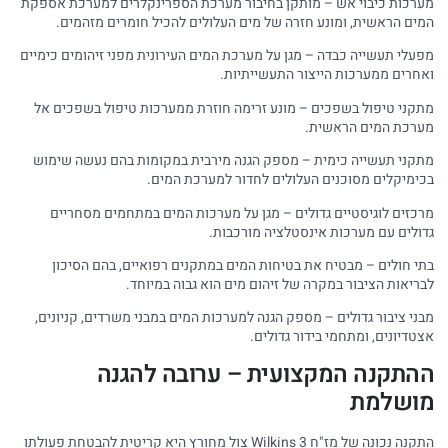
מערכות כיבוי אש – מותקן בחיבור מערכת הספרינקלרים למערכת אספקת
המים הראשית, ומונע חזרה של מים העלולים להכיל חומרים מזהמים.
מפעלי תעשייה כבדה – מגן על מערכת המים העירונית מפני זיהומים כימיים
ואחרים ממערכות הייצור התעשייתיות.
מתקני טיפול בשפכים – מונע זרימה חוזרת ממערכות טיפול בשפכים אל
מערכת המים הראשית.
מתקני תעשייה כימית – מספק הגנה מירבית במקומות בהם נעשה שימוש
בכימיקלים מסוכנים העלולים לחדור למערכת המים.
מרכזים לוגיסטיים גדולים – מגן על מערכות המים במתחמים מסחריים
גדולים עם מערכות אינסטלציה מורכבות.
בתי חולים – מבטיח את בטיחות המים במתקנים רפואיים, בהם הסיכון
לבריאות הציבור במקרה של זיהום מים הוא גבוה במיוחד.
מבני ציבור גדולים – מספק הגנה למערכות המים במבני משרדים, קניונים,
אצטדיונים, ומתחמי בידור גדולים.
ההתקנה המקצועית – ערובה להגנה
מושלמת
התקנה נכונה של מז"ח Wilkins 3 צול מחורץ היא קריטית להבטחת פעולתו