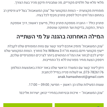
מלאי מלא של חלפים מקוריים, מה שמבטיח תיקון מהיר בעת הצורך.
מומחיות מקצועית – הצוות המקצועי של "ענק המשאבות" בעל ידע וניסיון רב
בתחום המז"חים ויכול לספק פתרון מקיף לכל בעיה.
פתרון כולל – החברה מספקת פתרון כולל, מייעוץ ראשוני, דרך אספקת
הציוד, התקנה, בדיקות ועד תחזוקה שוטפת.
המילה האחרונה בהגנה על מי השתייה
"ענק המשאבות" מזמין אתכם ליצור קשר עם צוות המומחים שלנו לקבלת
ייעוץ מקצועי חינם בנושא מז"ח Wilkins 3 צול מחורץ. הצוות המקצועי שלנו
יסייע לכם לבחור את המז"ח המתאים ביותר לצרכים הספציפיים שלכם,
ויספק הצעת מחיר מפורטת ללא כל התחייבות.
ניתן ליצור קשר עם המשרד הראשי שלנו באור יהודה באמצעות הטלפון:
073-7826176, או לשלוח פנייה במייל לכתובת:
anak.hamashevot@gmail.com
שעות הפעילות שלנו הן: ראשון – חמישי, 09:00 – 17:00.
"ענק המשאבות" – איכות ובטיחות במחירי יבואן, ישירות אליכם!