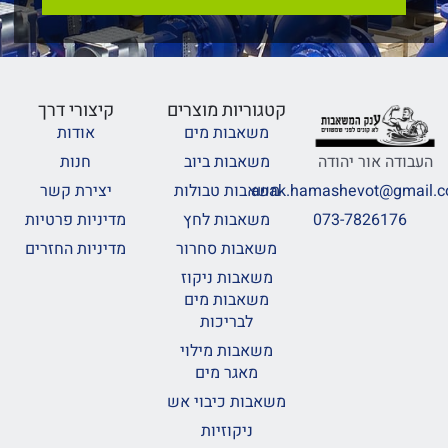
קטגוריות מוצרים
קיצורי דרך
משאבות מים
אודות
משאבות ביוב
חנות
העבודה אור יהודה
משאבות טבולות
יצירת קשר
anak.hamashevot@gmail.
משאבות לחץ
מדיניות פרטיות
073-7826176
משאבות סחרור
מדיניות החזרים
משאבות ניקוז
משאבות מים
לבריכות
משאבות מילוי
מאגר מים
משאבות כיבוי אש
ניקוזיות