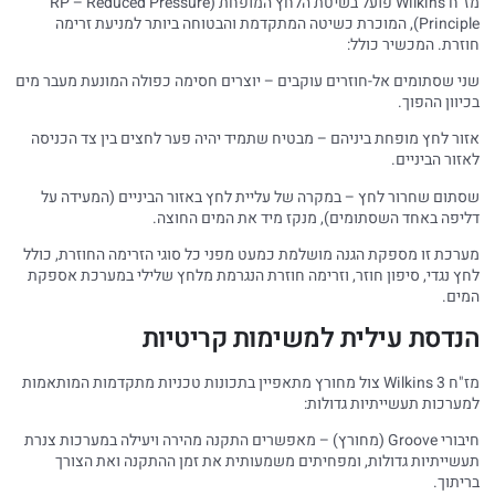
מז"ח Wilkins פועל בשיטת הלחץ המופחת (RP – Reduced Pressure
Principle), המוכרת כשיטה המתקדמת והבטוחה ביותר למניעת זרימה
חוזרת. המכשיר כולל:
שני שסתומים אל-חוזרים עוקבים – יוצרים חסימה כפולה המונעת מעבר מים
בכיוון ההפוך.
אזור לחץ מופחת ביניהם – מבטיח שתמיד יהיה פער לחצים בין צד הכניסה
לאזור הביניים.
שסתום שחרור לחץ – במקרה של עליית לחץ באזור הביניים (המעידה על
דליפה באחד השסתומים), מנקז מיד את המים החוצה.
מערכת זו מספקת הגנה מושלמת כמעט מפני כל סוגי הזרימה החוזרת, כולל
לחץ נגדי, סיפון חוזר, וזרימה חוזרת הנגרמת מלחץ שלילי במערכת אספקת
המים.
הנדסת עילית למשימות קריטיות
מז"ח Wilkins 3 צול מחורץ מתאפיין בתכונות טכניות מתקדמות המותאמות
למערכות תעשייתיות גדולות:
חיבורי Groove (מחורץ) – מאפשרים התקנה מהירה ויעילה במערכות צנרת
תעשייתיות גדולות, ומפחיתים משמעותית את זמן ההתקנה ואת הצורך
בריתוך.