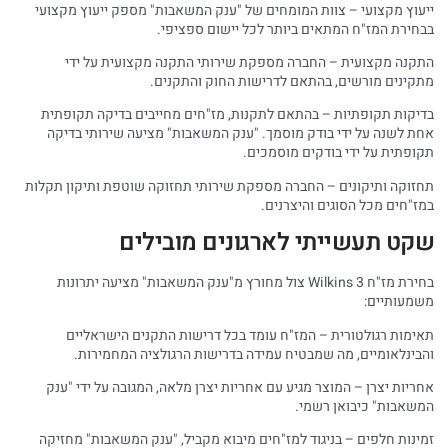
ייעוץ מקצועי – צוות המומחים של "ענק המשאבות" מספק ייעוץ מקצועי
בבחירת המז"ח המתאים ביותר לכל יישום ספציפי.
התקנה מקצועית – החברה מספקת שירותי התקנה מקצועית על ידי
מתקינים מורשים, בהתאם לדרישות החוק והתקנים.
בדיקות תקופתיות – בהתאם לתקנות, מז"חים מחייבים בדיקה תקופתית
אחת לשנה על ידי בודק מוסמך. "ענק המשאבות" מציעה שירותי בדיקה
תקופתית על ידי בודקים מוסמכים.
תחזוקה ותיקונים – החברה מספקת שירותי תחזוקה שוטפת ותיקון תקלות
במז"חים מכל הסוגים והיצרנים.
שקט תעשייתי לארגונים מובילים
בחירת מז"ח Wilkins 3 צול מחורץ מ"ענק המשאבות" מציעה יתרונות
משמעותיים:
תאימות רגולטורית – המז"ח עומד בכל דרישות התקנים הישראליים
והבינלאומיים, מה שמבטיח עמידה בדרישות הרגולציה המחמירות.
אחריות יצרן – המוצר מגיע עם אחריות יצרן מלאה, המגובה על ידי "ענק
המשאבות" כיבואן רשמי.
זמינות חלפים – בניגוד למז"חים מיבוא מקביל, "ענק המשאבות" מחזיקה