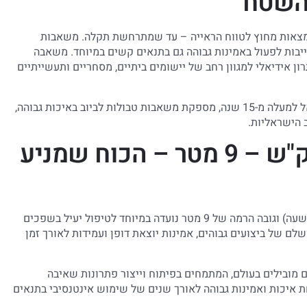
השטח
ן נמצאות מחוץ לטווח הראייה – עד שמתרחשת תקלה. משאבות
ייבות לפעול באמינות גבוהה גם בתנאים קשים במיוחד. משאבה
ש וגובה הרמה של 9 מטר מציעה פתרון אידיאלי למגוון רחב של יישומים ביתיים, מסחריים ותעשייתיים
"ענק המשאבות", המובילה בתחום משאבות המים והביוב בישראל למעלה מ-15 שנה, מספקת משאבות טבולות לביוב באיכות גבוהה,
 הישראליות.
משאבה טבולה לביוב 10 מק"ש – 9 מטר – הכוח שמניע
המשאבה הטבולה לביוב בספיקה של 10 מק"ש (10,000 ליטר בשעה) וגובה הרמה של 9 מטר נועדה במיוחד לטיפול יעיל בשפכים
ם של ביצועים גבוהים, אמינות יוצאת דופן ועמידות לאורך זמן
ם מובילים בעולם, המתמחים בפיתוח וייצור פתרונות שאיבה
איכות ואמינות גבוהה לאורך שנים של שימוש אינטנסיבי בתנאים