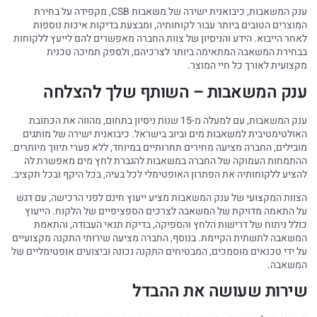
ענק המשאבות, כיבואנית ישירה של משאבות CSB, מקפידה על בחירת
המוצרים הטובים ביותר עבור לקוחותיה, ומבצעת בדיקות איכות נוספות
לאחר הייבוא. הידע והניסיון של צוות החברה מאפשרים להם לייעץ ללקוחות
בבחירת המשאבה המתאימה ביותר לצרכיהם, ולספק תמיכה טכנית
מקצועית לאורך כל חיי המוצר.
ענק המשאבות – השותף שלך להצלחה
ענק המשאבות, עם למעלה מ-15 שנות ניסיון בתחום, מהווה את הכתובת
האולטימטיבית למשאבות מים וביוב בישראל. כיבואנית ישירה של מותגים
מובילים, החברה מציעה מחירים תחרותיים במיוחד, ללא פערי תיווך מיותרים.
ההתמחות העמוקה של החברה במשאבות להגברת לחץ מים מאפשרת לה
להציע ללקוחותיה את הפתרון האופטימלי לכל בעיה, בכל היקף ובכל תקציב.
הצוות המקצועי של ענק המשאבות מציע ייעוץ חינם לפני הרכישה, עם דגש
על התאמה מדויקת של המשאבה לצרכים הספציפיים של הלקוח. הייעוץ
כולל ניתוח של דרישות הלחץ והספיקה, בדיקת תנאי העבודה, והתאמת
המשאבה לתשתית הקיימת. בנוסף, החברה מציעה שירותי התקנה מקצועיים
על ידי טכנאים מוסמכים, המבטיחים התקנה נכונה וביצועים אופטימליים של
המשאבה.
שירות שעושה את ההבדל