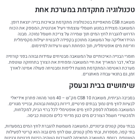
טכנולוגיה מתקדמת במערכת אחת
משאבת CSB מתאפיינת בטכנולוגיה מתקדמת ובאיכות בנייה יוצאת דופן.
המשאבה מצוידת במנוע חשמלי עוצמתי ויעיל אנרגטית, המספק את הכוח
הדרוש להגברת לחץ המים תוך שמירה על צריכת חשמל נמוכה. מבנה
ההידראוליקה של המשאבה מתוכנן בקפידה להבטיח יעילות מקסימלית
וזרימת מים אופטימלית, תוך הפחתת רעש ורעידות למינימום.
חומרי הבנייה האיכותיים של המשאבה מבטיחים עמידות גבוהה בפני קורוזיה
ובלאי, דבר המאריך את חיי המשאבה ומפחית את הצורך בתחזוקה שוטפת.
מערכת האטימה המתקדמת מונעת דליפות ומבטיחה פעולה אמינה לאורך
זמן, גם בתנאי עבודה מאתגרים.
שימושים בבית ובעסק
בסביבה הביתית, משאבת CSB 10 מק"ש – 40 מטר מהווה פתרון אידיאלי
לבעיות לחץ מים נמוך בבתים פרטיים, דירות בקומות גבוהות, ובנייני מגורים.
המשאבה מסוגלת לספק לחץ מים אופטימלי לכל ברזי הבית, למקלחות,
ולמכשירי חשמל הצורכים מים כגון מדיחי כלים ומכונות כביסה.
בבתי עסק קטנים ובינוניים, המשאבה משמשת להגברת לחץ המים במסעדות,
בתי קפה, מספרות, ובתי מלון קטנים, שם לחץ מים גבוה הוא קריטי לפעילות
השוטפת. בנוסף, המשאבה מתאימה למערכות השקיה בגינות פרטיות ובגינות