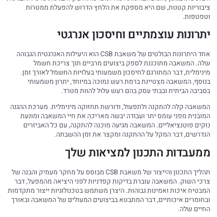
ציבוריות קטנות, שם היא מספקת את הלחץ הדרוש להפעלת ממטרות
וטפטפות.
יתרונות עוצמתיים וחיסכון אנרגטי
אחד היתרונות הבולטים של משאבת CSB הוא היעילות האנרגטית הגבוהה
שלה. המשאבה מתוכננת לספק ביצועים מרביים תוך צריכת חשמל
מינימלית, דבר המתורגם לחיסכון משמעותי בעלויות החשמל לאורך זמן.
בנוסף, המשאבה מצטיינת ברמת רעש נמוכה במיוחד, יתרון משמעותי
בסביבה הביתית ובבתי עסק בהם רעש עלול להוות מטרד.
המשאבה קלה להתקנה ולתפעול, ודורשת תחזוקה מינימלית. מערכת ההגנה
המובנית מפני עומס יתר ועבודה יבשה מאריכה את חיי המשאבה ומונעת
נזקים פוטנציאליים. המשאבה מגיעה מוכנה להתקנה, עם כל האביזרים
הנדרשים, דבר המקל על ההתקנה ומקצר את זמן ההשבתה.
ממעבדות התכנון למציאות שלך
תהליך התכנון והייצור של משאבת CSB מבוסס על מחקר מעמיק והבנה של
צרכי השוק. המשאבה עוברת בדיקות קפדניות לפני היציאה מהמפעל, דבר
המבטיח איכות ואמינות גבוהות. היצרן משתמש בטכנולוגיות ייצור מתקדמות
ובחומרים איכותיים, דבר המתבטא בביצועים המעולים של המשאבה ובאורך
החיים שלה.