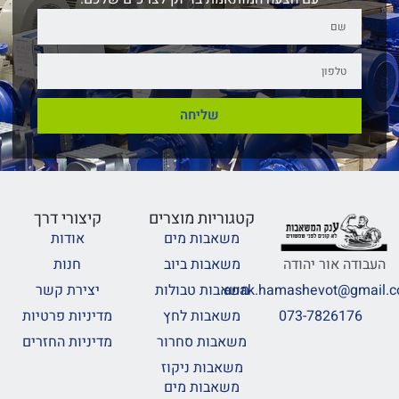
שליחה
קטגוריות מוצרים
קיצורי דרך
משאבות מים
אודות
משאבות ביוב
חנות
העבודה אור יהודה
משאבות טבולות
יצירת קשר
anak.hamashevot@gmail.
משאבות לחץ
מדיניות פרטיות
073-7826176
משאבות סחרור
מדיניות החזרים
משאבות ניקוז
משאבות מים