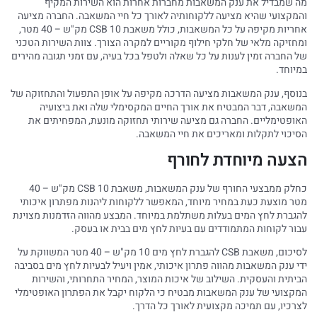
מה שמבדיל את ענק המשאבות מחברות אחרות הוא השירות המקיף
והמקצועי שהיא מציעה ללקוחותיה לאורך כל חיי המשאבה. החברה מציעה
אחריות מקיפה על כל המשאבות, כולל משאבת CSB 10 מק"ש – 40 מטר,
ומחזיקה מלאי של חלקי חילוף מקוריים למקרה הצורך. צוות השירות הטכני
של החברה זמין לענות על כל שאלה ולטפל בכל בעיה, עם זמני תגובה מהירים
במיוחד.
בנוסף, ענק המשאבות מציעה הדרכה מקיפה על אופן התפעול והתחזוקה של
המשאבה, דבר המבטיח את אורך החיים המקסימלי שלה ואת ביצועיה
האופטימליים. החברה גם מציעה שירותי תחזוקה מונעת, המפחיתים את
הסיכוי לתקלות ומאריכים את חיי המשאבה.
הצעה מיוחדת לחורף
כחלק ממבצעי החורף של ענק המשאבות, משאבת CSB 10 מק"ש – 40
מטר מוצעת כעת במחיר מיוחד, המאפשר ללקוחות ליהנות מפתרון איכותי
להגברת לחץ המים בעלות משתלמת במיוחד. המבצע מהווה הזדמנות מצוינת
עבור לקוחות המתמודדים עם בעיות לחץ מים בבית או בעסק.
לסיכום, משאבת CSB להגברת לחץ מים 10 מק"ש – 40 מטר המשווקת על
ידי ענק המשאבות מהווה פתרון איכותי, אמין ויעיל לבעיות לחץ מים בסביבה
הביתית והעסקית. השילוב של איכות המוצר, המחיר התחרותי, והשירות
המקצועי של ענק המשאבות מבטיח כי הלקוח יקבל את הפתרון האופטימלי
לצרכיו, עם תמיכה מקצועית לאורך כל הדרך.