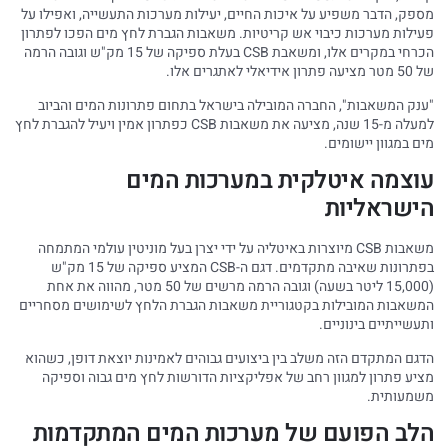
מספק, הדבר משפיע על איכות החיים, יעילות מערכות התעשייה, ואפילו על
פעילות מערכות כיבוי אש קריטיות. משאבות הגברת לחץ מים הפכו לפתרון
הכרחי במקרים אלו, ומשאבת CSB בעלת ספיקה של 15 מק"ש וגובה הרמה
של 50 מטר מציעה פתרון אידיאלי לאתגרים אלו.
"ענק המשאבות", החברה המובילה בישראל בתחום פתרונות המים והביוב
למעלה מ-15 שנה, מציעה את משאבות CSB כפתרון אמין ויעיל להגברת לחץ
מים במגוון יישומים.
עוצמה איטלקית במערכות המים
הישראליות
משאבות CSB מיוצרות באיטליה על ידי יצרן בעל מוניטין עולמי המתמחה
בפתרונות שאיבה מתקדמים. דגם ה-CSB המציע ספיקה של 15 מק"ש
(15,000 ליטר בשעה) וגובה הרמה מרשים של 50 מטר, מהווה את אחת
המשאבות המובילות בקטגוריית משאבות הגברת הלחץ לשימושים מסחריים
ותעשייתיים בינוניים.
הדגם המתקדם הזה משלב בין ביצועים גבוהים לאמינות יוצאת דופן, כשהוא
מציע פתרון למגוון רחב של אפליקציות הדורשות לחץ מים גבוה וספיקה
משמעותית.
הלב הפועם של מערכות המים המתקדמות