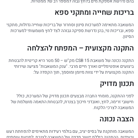
בהם נדרשת אספקת מים בלחץ גבוה למספר רב של ממטרות.
בריכות שחייה ומתקני ספא
המשאבה מתאימה למערכות סינון וסחרור של בריכות שחייה גדולות, מתקני
ספא, ובריכות נוי, בהן נדרשת ספיקה גבוהה לצד לחץ משמעותי למערכות
הסינון.
התקנה מקצועית – המפתח להצלחה
התקנה נכונה של משאבת CSB 15 מק"ש – 50 מטר היא קריטית להבטחת
ביצועים אופטימליים ואורך חיים מרבי. "ענק המשאבות" מציעה שירותי
התקנה מקצועית על ידי צוות מיומן ומוסמך, תוך הקפדה על:
תכנון מדויק
לפני ההתקנה, מומחי החברה מבצעים תכנון מדויק של המערכת, כולל
חישובי זרימה, לחץ, ואובדני חיכוך בצנרת, להבטחת התאמה מושלמת של
המשאבה לצרכי הלקוח.
הצבה נכונה
המשאבה מותקנת על בסיס יציב, עם בולמי רעידות מתאימים להפחתת רעש
ורעידות. ההתקנה כוללת יישור מדויק של המשאבה לצנרת, למניעת עומסים