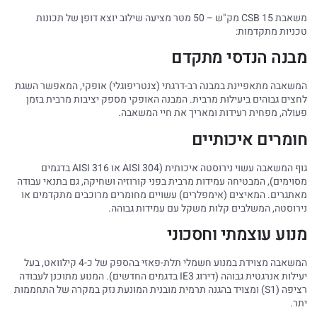
משאבת CSB 15 מק"ש – 50 מטר מציעה שילוב יוצא דופן של תכונות
טכניות מתקדמות:
מבנה הנדסי מתקדם
המשאבה מתאפיינת במבנה רב-דרגתי (צנטריפוגלי) אופקי, המאפשר השגת
לחצים גבוהים ביעילות מרבית. המבנה האופקי מספק יציבות מרבית בזמן
פעולה, מפחית רעידות ומאריך את חיי המשאבה.
חומרים איכותיים
גוף המשאבה עשוי נירוסטה איכותית (AISI 304 או AISI 316 בדגמים
מסוימים), המבטיחה עמידות מרבית בפני קורוזיה ושחיקה, גם בתנאי עבודה
מאתגרים. המאיצים (אימפלרים) עשויים מחומרים מרוכבים מתקדמים או
נירוסטה, המשלבים קלות משקל עם עמידות גבוהה.
מנוע עוצמתי וחסכוני
המשאבה מצוידת במנוע חשמלי תלת-פאזי בהספק של כ-4 קילוואט, בעל
יעילות אנרגטית גבוהה (דירוג IE3 בדגמים החדשים). המנוע מתוכנן לעבודה
רציפה (S1) ומצויד בהגנה תרמית מובנית המונעת נזק במקרה של התחממות
יתר.