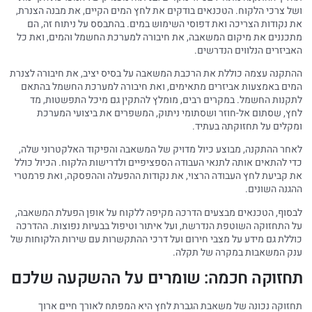
ושל צרכי הלקוח. הטכנאים בודקים את לחץ המים הקיים, את מבנה הצנרת,
את נקודות הצריכה ואת דפוסי השימוש במים. בהתבסס על ניתוח זה, הם
מתכננים את מיקום המשאבה, את חיבורה למערכת החשמל והמים, ואת כל
האביזרים הנלווים הנדרשים.
ההתקנה עצמה כוללת את הרכבת המשאבה על בסיס יציב, את חיבורה לצנרת
המים באמצעות אביזרים מתאימים, ואת חיבורה למערכת החשמל בהתאם
לתקנות החשמל. במקרים רבים, מומלץ להתקין גם מיכל התפשטות, מד
לחץ, שסתום אל-חוזר ושסתומי ניתוק, המשפרים את ביצועי המערכת
ומקלים על תחזוקתה בעתיד.
לאחר ההתקנה, מבוצע כיול מדויק של המשאבה והפיקוד האלקטרוני שלה,
כדי להתאים אותה לתנאי העבודה הספציפיים ולדרישות הלקוח. הכיול כולל
את קביעת לחץ העבודה הרצוי, את נקודות ההפעלה וההפסקה, ואת פרמטרי
ההגנה השונים.
לבסוף, הטכנאים מבצעים הדרכה מקיפה ללקוח על אופן הפעלת המשאבה,
על התחזוקה השוטפת הנדרשת, ועל איתור וטיפול בבעיות נפוצות. ההדרכה
כוללת גם מידע על מצבי חירום ועל דרכי ההתקשרות עם שירות הלקוחות של
ענק המשאבות במקרה של תקלה.
תחזוקה חכמה: שומרים על ההשקעה שלכם
תחזוקה נכונה של משאבת הגברת לחץ היא המפתח לאורך חיים ארוך