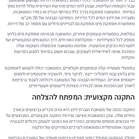
בבנייני מגורים, המשאבה יכולה לשמש כמשאבת דחיפה (booster pump)
עבור הקומות העליונות, שבהן לחץ המים מהרשת העירונית עלול להיות נמוך
במיוחד. המשאבה מותקנת בדרך כלל במרתף הבניין או בחדר המשאבות,
ומגבירה את לחץ המים לכל הדירות. הספיקה הגבוהה של 20 מק"ש
מאפשרת אספקת מים מספקת גם לבניינים גדולים עם מספר רב של דירות.
במלונות, במסעדות ובעסקים אחרים, המשאבה מבטיחה אספקת מים בלחץ
מספק לכל הפעילויות – ממקלחות האורחים, דרך המטבחים המקצועיים ועד
למערכות הניקיון וההשקיה. אמינות המשאבה וההפעלה השקטה שלה
הופכות אותה לאידיאלית לעסקים, שבהם חשוב במיוחד למנוע הפרעות
ותקלות.
במפעלי תעשייה קלה ובמתקנים חקלאיים, המשאבה יכולה לשמש לאספקת
מים בלחץ גבוה לתהליכי ייצור, לניקוי ציוד, להשקיה אינטנסיבית ולמגוון
יישומים אחרים. העמידות הגבוהה של המשאבה ויכולתה לעבוד ברציפות
לאורך זמן הופכות אותה לבחירה מצוינת ליישומים תעשייתיים.
התקנה מקצועית: המפתח להצלחה
התקנה נכונה של משאבת הגברת לחץ היא גורם מכריע בביצועים ובאורך
החיים שלה. ענק המשאבות מציעה שירותי התקנה מקצועיים, המבוצעים על
ידי טכנאים מנוסים ומיומנים, המכירים את המוצר לעומק ויכולים להבטיח
התקנה אופטימלית המותאמת לצרכים המדויקים של הלקוח.
תהליך ההתקנה מתחיל בסיור מקדים ובניתוח מעמיק של המערכת הקיימת