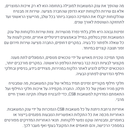
מה שהופך את ענק המשאבות למובילה בתחומה הוא לא רק איכות המוצרים,
אלא גם שירות הלקוחות יוצא הדופן שהחברה מציעה. שירות זה מבטיח
שהלקוחות יקבלו את התמיכה הטובה ביותר בכל שלב, מהייעוץ הראשוני ועד
לתחזוקה השוטפת לאורך שנים.
זמינות גבוהה היא חלק בלתי נפרד מהשירות. צוות שירות הלקוחות של ענק
המשאבות זמין בטלפון, במייל ובאמצעים דיגיטליים אחרים, ומוכן לענות על
כל שאלה ולפתור כל בעיה. במקרים דחופים, החברה מציעה שירות חירום עם
זמני תגובה קצרים במיוחד.
מוקד תמיכה טכנית מאויש על ידי טכנאים מנוסים, המסוגלים לתת מענה
מקצועי לבעיות רבות כבר בשיחת הטלפון הראשונה. במקרים מורכבים יותר,
הטכנאים יכולים להגיע לאתר הלקוח במהירות, מצוידים בידע, בניסיון ובחלקי
חילוף הנדרשים לפתרון הבעיה.
חלקי חילוף מקוריים זמינים תמיד במלאי של ענק המשאבות, מה שמבטיח
תיקון מהיר ואמין של כל תקלה. החברה מקפידה על איכות חלקי החילוף ועל
התאמתם המדויקת למשאבות CSB, כדי להבטיח פעולה תקינה ואורך חיים
מרבי.
אחריות נרחבת ניתנת על כל משאבות CSB הנמכרות על ידי ענק המשאבות.
האחריות מכסה את כל התקלות האפשריות הנובעות מפגמים בייצור או
בחומרים, ומבטיחה שקט נפשי ללקוחות. תנאי האחריות המדויקים מפורטים
במסמכי הרכישה, והם תואמים את המקובל בענף ואף מעבר לכך.