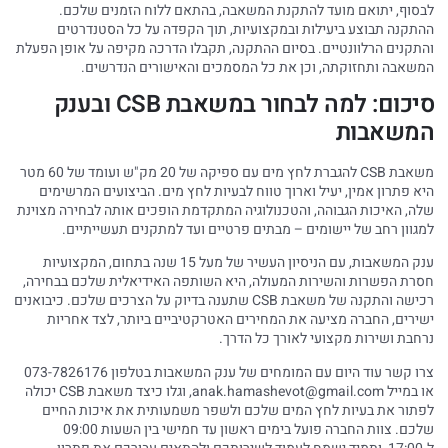
לבסוף, יתואם מועד להתקנת המשאבה, בהתאם ללוח הזמנים שלכם.
ההתקנה תבוצע ביעילות ובמקצועיות, תוך הקפדה על כל הסטנדרטים
והתקנים הרלוונטיים. בסיום ההתקנה, תקבלו הדרכה מקיפה על אופן הפעלת
המשאבה ותחזוקתה, וכן את כל המסמכים והאישורים הנדרשים.
סיכום: למה לבחור במשאבת CSB ובענק
המשאבות
משאבת CSB להגברת לחץ מים עם ספיקה של 20 מק"ש ועומד של 60 מטר
היא פתרון אמין, יעיל וארוך טווח לבעיות לחץ מים. הביצועים המרשימים
שלה, האיכות הגבוהה, והטכנולוגיה המתקדמת הופכים אותה לבחירה מצוינת
למגוון רחב של יישומים – מבתים פרטיים ועד למתקנים תעשייתיים.
ענק המשאבות, עם הניסיון העשיר של מעל 15 שנה בתחום, המקצועיות
חסרת הפשרות והשירות המעולה, היא השותפה האידיאלית שלכם בבחירה,
רכישה והתקנה של משאבת CSB שתענה בדיוק על הצרכים שלכם. כיבואנים
ישירים, החברה מציעה את המחירים האטרקטיביים ביותר, לצד אחריות
נרחבת ושירות מקצועי לאורך כל הדרך.
צרו קשר עוד היום עם המומחים של ענק המשאבות בטלפון 073-7826176
או במייל
anak.hamashevot@gmail.com
, וגלו כיצד משאבת CSB יכולה
לפתור את בעיות לחץ המים שלכם ולשפר משמעותית את איכות החיים
שלכם. צוות החברה פועל בימים ראשון עד חמישי בין השעות 09:00