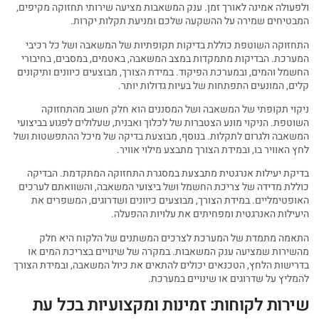
ולפעולה אמינה לאורך זמן. ענק המשאבות מציעה שירותי תחזוקה מקיפים,
המבטיחים שמירה על ההשקעה שלכם ומניעת תקלות יקרות.
התחזוקה השוטפת כוללת בדיקות תקופתיות של המשאבה ושל כל רכיבי
המערכת. הבדיקות מתמקדות במצב המשאבה, באטמים, במסבים, בחיבורי
החשמל והמים, ובמערכת הפיקוד. במידת הצורך, מבוצעים כיוונים ותיקונים
קלים, המונעים התפתחות של בעיות גדולות יותר.
ניקוי תקופתי של המשאבה ושל המסננים הוא חלק חשוב מהתחזוקה
השוטפת. הניקוי מונע הצטברות של לכלוך ואבנית, שעלולים לפגוע בביצועי
המשאבה ולגרום לתקלות. בנוסף, מבוצעת בדיקה של מיכל ההתפשטות ושל
לחץ האוויר בו, ובמידת הצורך מתבצע מילוי אוויר.
בדיקת יעילות אנרגטית מתבצעת במסגרת התחזוקה המתקדמת. הבדיקה
כוללת מדידה של צריכת החשמל ושל ביצועי המשאבה, והשוואתם לערכים
האופטימליים. במידת הצורך, מבוצעים כיוונים ושדרוגים, המשפרים את
היעילות האנרגטית ומפחיתים את עלויות ההפעלה.
התאמה מתמדת של המערכת לצרכים המשתנים של הלקוח היא חלק
מהשירות שמציעה ענק המשאבות. במקרה של שינויים בצריכת המים או
בדרישות הלחץ, הטכנאים יכולים להתאים את כיול המשאבה, ובמידת הצורך
להמליץ על שדרוגים או שינויים במערכת.
שירות לקוחות: זמינות ומקצועיות בכל עת