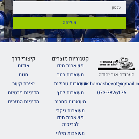
שליחה
קטגוריות מוצרים
קיצורי דרך
משאבות מים
אודות
משאבות ביוב
חנות
העבודה אור יהודה
משאבות טבולות
יצירת קשר
anak.hamashevot@gmail.
משאבות לחץ
מדיניות פרטיות
073-7826176
משאבות סחרור
מדיניות החזרים
משאבות ניקוז
משאבות מים
לבריכות
משאבות מילוי