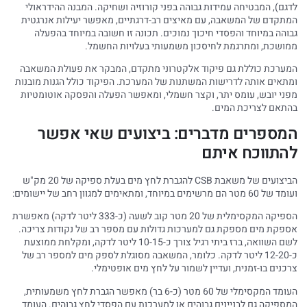
לדגם), המבטיחה עמידות גבוהה בפני קורוזיה ושחיקה. המבנה ההידראולי
המתקדם של המשאבה, עם מאיצים רב-דרגתיים, מאפשר יעילות אנרגטית
גבוהה במיוחד והפסדי חיכוך נמוכים. תכונה זו חשובה במיוחד בהפעלה
ממושכת, ומתרגמת לחיסכון משמעותי בעלויות החשמל.
המערכת כוללת גם פיקוד אלקטרוני מתקדם, המבקר את פעולת המשאבה
ומתאים אותה לדרישות המשתנות של המערכת. הפיקוד כולל הגנות מובנות
מפני יובש, עומס יתר, וקצר חשמלי, ומאפשר הפעלה והפסקה אוטומטיות
בהתאם לצריכת המים.
המספרים מדברים: ביצועים שאי אפשר
להתווכח איתם
הביצועים של משאבת CSB להגברת לחץ מים בעלת ספיקה של 20 מק"ש
ועומד של 60 מטר הם מרשימים במיוחד, ומתאימים למגוון רחב של יישומים:
הספיקה המקסימלית של 20 מטר קוב לשעה (כ-333 ליטר לדקה) מאפשרת
אספקת מים מספקת גם למערכות גדולות עם מספר רב של נקודות צריכה.
לשם השוואה, ברז ביתי רגיל צורך כ-10-15 ליטר לדקה, ומקלחת ממוצעת
כ-12-20 ליטר לדקה. כלומר, המשאבה מסוגלת לספק מים למספר רב של
צרכנים בו-זמנית, ועדיין לשמור על לחץ מים אופטימלי.
העומד המקסימלי של 60 מטר (כ-6 בר) מאפשר הגברת לחץ משמעותית,
המספיקה גם לבניינים גבוהים או למערכות עם הפסדי לחץ גבוהים. העומד