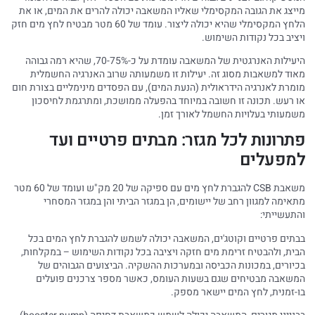
מייצג את הגובה המקסימלי שאליו המשאבה יכולה להרים את המים, או את
הלחץ המקסימלי שהיא יכולה ליצור. עומד של 60 מטר מבטיח לחץ מים חזק
ויציב בכל נקודות השימוש.
היעילות האנרגטית של המשאבה עומדת על כ-70-75%, שהיא רמה גבוהה
מאוד למשאבות מסוג זה. יעילות זו משמעותה שרוב האנרגיה החשמלית
מומרת לאנרגיה הידראולית (הנעת המים), עם הפסדים מינימליים בצורת חום
או רעש. תכונה זו חשובה במיוחד בהפעלה ממושכת, ומתרגמת לחיסכון
משמעותי בעלויות החשמל לאורך זמן.
פתרונות לכל מגזר: מבתים פרטיים ועד
למפעלים
משאבת CSB להגברת לחץ מים עם ספיקה של 20 מק"ש ועומד של 60 מטר
מתאימה למגוון רחב של יישומים, הן במגזר הביתי והן במגזר המסחרי
והתעשייתי:
בבתים פרטיים וקוטג'ים, המשאבה יכולה לשמש להגברת לחץ המים בכל
הבית, ולהבטיח זרימת מים חזקה ויציבה בכל נקודות השימוש – במקלחות,
בכיורים, במכונות הכביסה ובמערכות ההשקיה. הביצועים הגבוהים של
המשאבה מבטיחים שגם בשעות העומס, כאשר מספר צרכנים פועלים
בו-זמנית, לחץ המים יישאר מספק.