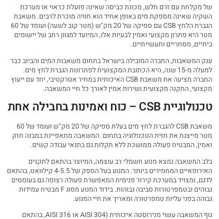
של מקלחת עם זרם חלש, מכונת כביסה שאינה פועלת כראוי או מערכת
השקיה שאינה מספקת מים באופן אחיד הוא חוויה מוכרת לרבים. משאבת
הגברת הלחץ CSB עם ספיקה של 20 מק"ש (מטר קוב לשעה) ועומד של 60
מטר היא פתרון מקצועי ואמין לבעיות אלו, המיועד למגוון רחב של יישומים
ביתיים, מסחריים ותעשייתיים.
ענק המשאבות, החברה המובילה בישראל בתחום משאבות המים והביוב כבר
למעלה מ-15 שנה, היא הכתובת המקצועית לפתרונות הגברת לחץ מים.
החברה מציעה את משאבת CSB האיכותית במחיר אטרקטיבי, יחד עם ייעוץ
מקצועי, התקנה מקצועית ושירות אמין לאורך כל חיי המשאבה.
טכנולוגיית CSB – כוח ואמינות בחבילה אחת
משאבת CSB להגברת לחץ מים בעלת ספיקה של 20 מק"ש ועומד של 60
מטר מייצגת את חזית הטכנולוגיה בתחום. המשאבה מתאפיינת במבנה חזק
ואמין, המבטיח פעולה ממושכת ללא תקלות גם בתנאי עבודה קשים.
בלב המשאבה נמצא מנוע חשמלי רב עוצמה, המיוצר בהתאם לתקנים
האירופאיים המחמירים ביותר. המנוע בעל הספק של 4-5.5 קילוואט, בהתאם
לדגם, ומצויד במערכת קירור פנימית המאפשרת פעולה רצופה גם בעומסים
גבוהים ובטמפרטורות סביבה גבוהות. בידוד המנוע מסוג F מבטיח עמידות
גבוהה בפני עליות טמפרטורה ומאריך את חיי המנוע.
גוף המשאבה עשוי מנירוסטה איכותית (AISI 304 או AISI 316, בהתאם