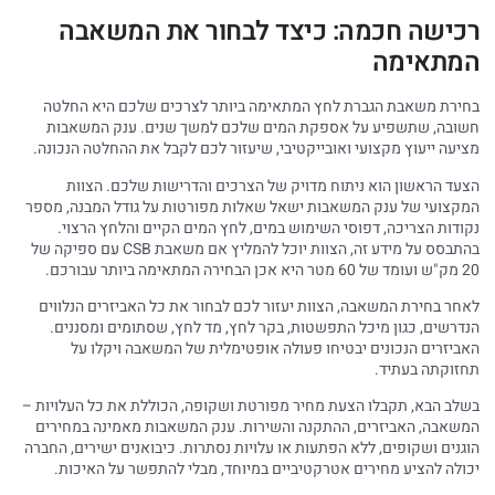
רכישה חכמה: כיצד לבחור את המשאבה
המתאימה
בחירת משאבת הגברת לחץ המתאימה ביותר לצרכים שלכם היא החלטה
חשובה, שתשפיע על אספקת המים שלכם למשך שנים. ענק המשאבות
מציעה ייעוץ מקצועי ואובייקטיבי, שיעזור לכם לקבל את ההחלטה הנכונה.
הצעד הראשון הוא ניתוח מדויק של הצרכים והדרישות שלכם. הצוות
המקצועי של ענק המשאבות ישאל שאלות מפורטות על גודל המבנה, מספר
נקודות הצריכה, דפוסי השימוש במים, לחץ המים הקיים והלחץ הרצוי.
בהתבסס על מידע זה, הצוות יוכל להמליץ אם משאבת CSB עם ספיקה של
20 מק"ש ועומד של 60 מטר היא אכן הבחירה המתאימה ביותר עבורכם.
לאחר בחירת המשאבה, הצוות יעזור לכם לבחור את כל האביזרים הנלווים
הנדרשים, כגון מיכל התפשטות, בקר לחץ, מד לחץ, שסתומים ומסננים.
האביזרים הנכונים יבטיחו פעולה אופטימלית של המשאבה ויקלו על
תחזוקתה בעתיד.
בשלב הבא, תקבלו הצעת מחיר מפורטת ושקופה, הכוללת את כל העלויות –
המשאבה, האביזרים, ההתקנה והשירות. ענק המשאבות מאמינה במחירים
הוגנים ושקופים, ללא הפתעות או עלויות נסתרות. כיבואנים ישירים, החברה
יכולה להציע מחירים אטרקטיביים במיוחד, מבלי להתפשר על האיכות.