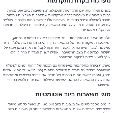
מערכות בקרה מתקדמות
בשנים האחרונות, עם התקדמות הטכנולוגיה, משאבות ביוב אוטומטיות
רבות מגיעות עם מערכות בקרה מתקדמות שמספקות פונקציות נוספות
מעבר להפעלה וכיבוי בסיסיים. מערכות אלו כוללות לוחות בקרה דיגיטליים
עם צגים המספקים מידע על מצב המשאבה, היסטוריית פעולה, והתראות
על תקלות אפשריות.
חלק מהמערכות המתקדמות יותר מצוידות ביכולת תקשורת מרחוק,
המאפשרת פיקוח וניטור של המשאבה דרך האינטרנט או רשת סלולרית. זה
מאפשר לבעלי המערכת או לאנשי התחזוקה לקבל התראות בזמן אמת על
תקלות, לבדוק את מצב המשאבה, ואפילו לשנות הגדרות מרחוק, ללא
צורך להגיע פיזית למיקום המשאבה.
מערכות בקרה מתקדמות מאפשרות גם תכנות של לוחות זמנים לפעולת
המשאבה, שילוב עם מערכות חיישנים נוספות (כמו חיישני זרימה או איכות
מים), ואפילו אלגוריתמים חכמים שלומדים את דפוסי השימוש ומתאימים
את פעולת המשאבה בהתאם, לשיפור היעילות האנרגטית ולהארכת חיי
המשאבה.
סוגי משאבות ביוב אוטומטיות
קיימים מספר סוגים של משאבות ביוב אוטומטיות, כאשר כל סוג מיועד
לשימושים ולתנאים שונים. המשאבות הנפוצות ביותר הן משאבות ביוב