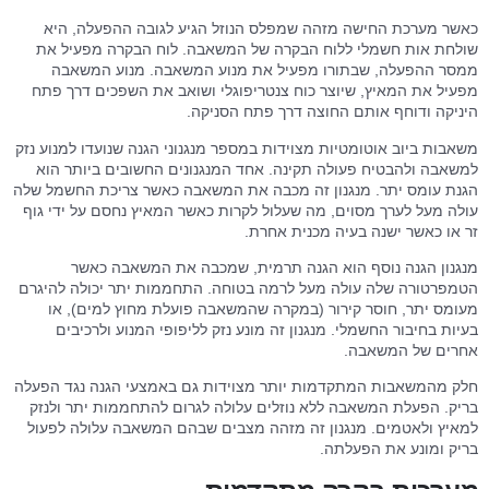
כאשר מערכת החישה מזהה שמפלס הנוזל הגיע לגובה ההפעלה, היא
שולחת אות חשמלי ללוח הבקרה של המשאבה. לוח הבקרה מפעיל את
ממסר ההפעלה, שבתורו מפעיל את מנוע המשאבה. מנוע המשאבה
מפעיל את המאיץ, שיוצר כוח צנטריפוגלי ושואב את השפכים דרך פתח
היניקה ודוחף אותם החוצה דרך פתח הסניקה.
משאבות ביוב אוטומטיות מצוידות במספר מנגנוני הגנה שנועדו למנוע נזק
למשאבה ולהבטיח פעולה תקינה. אחד המנגנונים החשובים ביותר הוא
הגנת עומס יתר. מנגנון זה מכבה את המשאבה כאשר צריכת החשמל שלה
עולה מעל לערך מסוים, מה שעלול לקרות כאשר המאיץ נחסם על ידי גוף
זר או כאשר ישנה בעיה מכנית אחרת.
מנגנון הגנה נוסף הוא הגנה תרמית, שמכבה את המשאבה כאשר
הטמפרטורה שלה עולה מעל לרמה בטוחה. התחממות יתר יכולה להיגרם
מעומס יתר, חוסר קירור (במקרה שהמשאבה פועלת מחוץ למים), או
בעיות בחיבור החשמלי. מנגנון זה מונע נזק לליפופי המנוע ולרכיבים
אחרים של המשאבה.
חלק מהמשאבות המתקדמות יותר מצוידות גם באמצעי הגנה נגד הפעלה
בריק. הפעלת המשאבה ללא נוזלים עלולה לגרום להתחממות יתר ולנזק
למאיץ ולאטמים. מנגנון זה מזהה מצבים שבהם המשאבה עלולה לפעול
בריק ומונע את הפעלתה.