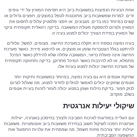
אחת הבעיות הנפוצות במשאבות ביוב היא חסימת המאיץ על ידי גופים
זרים. למרות שמשאבות ביוב מתוכננות לטפל במוצקים, חפצים גדולים או
קשים במיוחד כמו בדים, מגבונים, או חפצי פלסטיק עלולים לחסום את
המאיץ ולגרום להפסקת פעולת המשאבה. בדיקה ויזואלית תקופתית וניקוי
של המאיץ במידת הצורך יכולים למנוע בעיה זו.
בעיה נפוצה נוספת היא תקלה במערכת החישה. מצופים, למשל, עלולים
להיתקע בגלל הצטברות שומן או מוצקים, או להיפגע פיזית. כאשר מערכת
החישה אינה פועלת כראוי, המשאבה עלולה שלא להידלק כאשר המיכל
מתמלא, או לא להיכבות כאשר המיכל מתרוקן. בדיקה ותחזוקה תקופתית
של מערכת החישה יכולות למנוע בעיות אלו.
שחיקת אטמים היא גם בעיה נפוצה, במיוחד במשאבות ותיקות יותר.
אטמים שחוקים יכולים לאפשר לנוזלים לחדור למנוע, מה שעלול לגרום
לנזק חמור. בדיקת נזילות ושמן במנוע יכולה לעזור לזהות בעיית אטמים
בשלב מוקדם.
שיקולי יעילות אנרגטית
עם העלייה במודעות לאיכות הסביבה ולצורך בחיסכון באנרגיה, יעילות
אנרגטית הפכה לשיקול חשוב בבחירת משאבות ביוב אוטומטיות. משאבות
יעילות יותר צורכות פחות חשמל, מה שמפחית את עלויות התפעול ואת
ההשפעה הסביבתית.