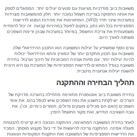
משאבות ביוב מודרניות מגיעות עם מנועים יעילים יותר, המסוגלים לספק
את אותה התפוקה בצריכת חשמל נמוכה יותר. חלק מהמשאבות מצוידות
במערכות שינוי תדר (VFD), המתאימות את מהירות המנוע לדרישות
הספציפיות בכל רגע נתון, במקום לפעול במהירות קבועה. זה יכול להפחית
משמעותית את צריכת החשמל, במיוחד במערכות שבהן זרימת השפכים
משתנה לאורך היום.
גורם נוסף שמשפיע על יעילות המשאבה הוא התכנון ההידראולי שלה.
משאבות עם תכנון מתקדם יותר של המאיץ והתא ההידראולי יכולות
להיות יעילות יותר, עם פחות אנרגיה המבוזבזת על חיכוך וערבול. בחירת
משאבה בגודל המתאים לדרישות הספציפיות של המערכת גם היא חיונית
להשגת יעילות אנרגטית מיטבית.
תהליך הבחירה וההתקנה
בחירת משאבת ביוב אוטומטית מתאימה מתחילה בהערכה מדויקת של
הצרכים. יש לקחת בחשבון את נפח השפכים שיש לטפל בהם, את אופי
השפכים (האם הם מכילים מוצקים גדולים, חומרים כימיים, וכו'), את
גובה השאיבה הנדרש, ואת מקור החשמל הזמין.
לאחר בחירת המשאבה המתאימה, ההתקנה הנכונה היא קריטית להבטחת
פעולה אמינה. ההתקנה צריכה להיעשות על ידי בעל מקצוע מוסמך, המכיר
את הדרישות הספציפיות של המשאבה ואת התקנות המקומיות הנוגעות