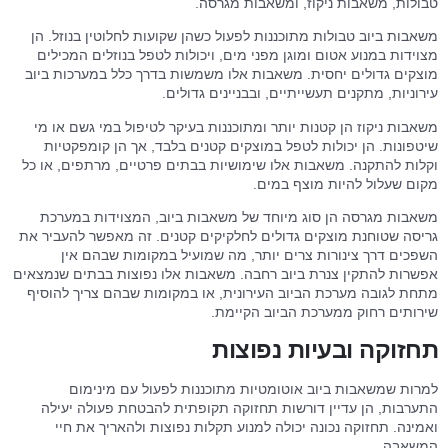
טבולות, משאבות ניקוז, ומשאבות מגרסה.
משאבות ביוב טבולות מתוכננות לפעול כשהן שקועות לחלוטין בנוזל. הן
מצוידות במנוע אטום ומוגן מפני מים, ויכולות לטפל בנוזלים המכילים
מוצקים גדולים יחסית. משאבות אלו משמשות בדרך כלל במערכות ביוב
עירוניות, מתקנים תעשייתיים, ובבניינים גדולים.
משאבות ניקוז הן קטנות יותר ומתוכננות בעיקר לטיפול במי גשם או מי
שיטפונות. הן יכולות לטפל במוצקים קטנים בלבד, אך הן קומפקטיות
וקלות להתקנה. משאבות אלו שימושיות בבתים פרטיים, מרתפים, או כל
מקום שעלול להיות מוצף במים.
משאבות מגרסה הן סוג מיוחד של משאבות ביוב, המצוידות במערכת
גריסה שטוחנת מוצקים גדולים לחלקיקים קטנים. זה מאפשר להעביר את
השפכים דרך צינורות צרים יותר, מה שמועיל במקומות שבהם אין
אפשרות להתקין צנרת ביוב רחבה. משאבות אלו נפוצות בבתים שנמצאים
מתחת לגובה מערכת הביוב העירונית, או במקומות שבהם צריך להוסיף
שירותים רחוק ממערכת הביוב הקיימת.
תחזוקה ובעיות נפוצות
למרות שמשאבות ביוב אוטומטיות מתוכננות לפעול עם מינימום
התערבות, הן עדיין דורשות תחזוקה תקופתית להבטחת פעולה יעילה
ואמינה. תחזוקה נכונה יכולה למנוע תקלות נפוצות ולהאריך את חיי
המשאבה.