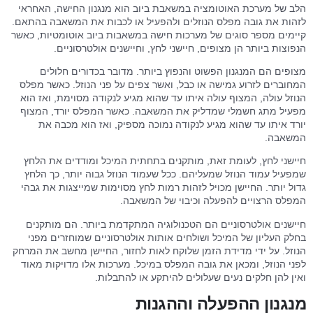
הלב של מערכת האוטומציה במשאבת ביוב הוא מנגנון החישה, האחראי
לזהות את גובה מפלס הנוזלים ולהפעיל או לכבות את המשאבה בהתאם.
קיימים מספר סוגים של מערכות חישה במשאבות ביוב אוטומטיות, כאשר
הנפוצות ביותר הן מצופים, חיישני לחץ, וחיישנים אולטרסוניים.
מצופים הם המנגנון הפשוט והנפוץ ביותר. מדובר בכדורים חלולים
המחוברים לזרוע גמישה או כבל, ואשר צפים על פני הנוזל. כאשר מפלס
הנוזל עולה, המצוף עולה איתו עד שהוא מגיע לנקודה מסוימת, ואז הוא
מפעיל מתג חשמלי שמדליק את המשאבה. כאשר המפלס יורד, המצוף
יורד איתו עד שהוא מגיע לנקודה נמוכה מספיק, ואז הוא מכבה את
המשאבה.
חיישני לחץ, לעומת זאת, מותקנים בתחתית המיכל ומודדים את הלחץ
שמפעיל עמוד הנוזל שמעליהם. ככל שעמוד הנוזל גבוה יותר, כך הלחץ
גדול יותר. החיישן מכויל לזהות רמות לחץ מסוימות שמייצגות את גבהי
המפלס הרצויים להפעלה וכיבוי של המשאבה.
חיישנים אולטרסוניים הם הטכנולוגיה המתקדמת ביותר. הם מותקנים
בחלק העליון של המיכל ושולחים אותות אולטרסוניים שמוחזרים מפני
הנוזל. על ידי מדידת הזמן שלוקח לאות לחזור, החיישן מחשב את המרחק
לפני הנוזל, ומכאן את גובה המפלס במיכל. מערכות אלו מדויקות מאוד
ואין להן חלקים נעים שעלולים להיתקע או להתבלות.
מנגנון ההפעלה וההגנות