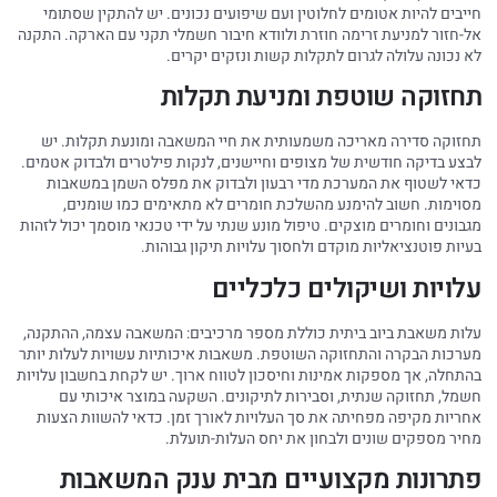
חייבים להיות אטומים לחלוטין ועם שיפועים נכונים. יש להתקין שסתומי
אל-חזור למניעת זרימה חוזרת ולוודא חיבור חשמלי תקני עם הארקה. התקנה
לא נכונה עלולה לגרום לתקלות קשות ונזקים יקרים.
תחזוקה שוטפת ומניעת תקלות
תחזוקה סדירה מאריכה משמעותית את חיי המשאבה ומונעת תקלות. יש
לבצע בדיקה חודשית של מצופים וחיישנים, לנקות פילטרים ולבדוק אטמים.
כדאי לשטוף את המערכת מדי רבעון ולבדוק את מפלס השמן במשאבות
מסוימות. חשוב להימנע מהשלכת חומרים לא מתאימים כמו שומנים,
מגבונים וחומרים מוצקים. טיפול מונע שנתי על ידי טכנאי מוסמך יכול לזהות
בעיות פוטנציאליות מוקדם ולחסוך עלויות תיקון גבוהות.
עלויות ושיקולים כלכליים
עלות משאבת ביוב ביתית כוללת מספר מרכיבים: המשאבה עצמה, ההתקנה,
מערכות הבקרה והתחזוקה השוטפת. משאבות איכותיות עשויות לעלות יותר
בהתחלה, אך מספקות אמינות וחיסכון לטווח ארוך. יש לקחת בחשבון עלויות
חשמל, תחזוקה שנתית, וסבירות לתיקונים. השקעה במוצר איכותי עם
אחריות מקיפה מפחיתה את סך העלויות לאורך זמן. כדאי להשוות הצעות
מחיר מספקים שונים ולבחון את יחס העלות-תועלת.
פתרונות מקצועיים מבית ענק המשאבות