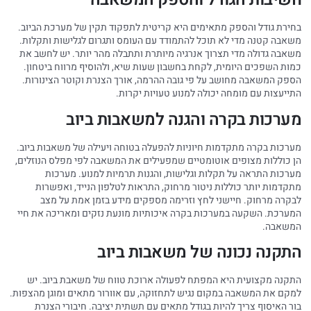
בחירת גודל והספק מתאימים היא קריטית לתפקוד תקין של מערכת הביוב.
משאבה קטנה מדי לא תוכל להתמודד עם העומס ותגרום לגלישות ותקלות.
משאבה גדולה מדי תצרוך אנרגיה מיותרת ותתבלה מהר יותר. יש לחשב את
כמות השפכים היומית, לקחת בחשבון שעות שיא, ולהוסיף מרווח ביטחון.
הספק המשאבה מחושב על פי גובה ההרמה, אורך הצנרת וקוטר הצינורות.
התייעצות עם מומחה יכולה למנוע טעויות יקרות.
מערכות בקרה והגנה למשאבות ביוב
מערכות בקרה מתקדמות חיוניות להפעלה בטוחה ויעילה של משאבות ביוב.
הן כוללות מצופים אוטומטיים שמפעילים את המשאבה לפי מפלס הנוזלים,
מערכות התראה על תקלות וגלישות, והגנות תרמיות למנוע. מערכות
מתקדמות יותר כוללות ניטור מרחוק, התראות לטלפון הנייד, ואפשרות
לבקרה מרחוק. חיישני לחץ וזרימה מספקים מידע בזמן אמת על מצב
המערכת. השקעה במערכות בקרה איכותיות מונעת נזקים ומאריכה את חיי
המשאבה.
התקנה נכונה של משאבות ביוב
התקנה מקצועית היא המפתח לפעולה ארוכת טווח של משאבת ביוב. יש
למקם את המשאבה במקום נגיש לתחזוקה, עם אוורור מתאים ומוגן מהצפות.
בור האיסוף צריך להיות בגודל מתאים עם תשתית יציבה. חיבורי הצנרת