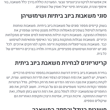
אין אפשרות לניקוז גרביטציוני טבעי. המערכת כוללת בדרך כלל משאבה, בור
איסוף וצנרת, ומבטיחה פינוי יעיל ואמין של השפכים.
סוגי משאבות ביוב ביתיות ושימושיהן
בשוק קיימים מספר סוגים של משאבות ביוב ביתיות. משאבות טוחנות
מיועדות לטיפול בשפכים מאסלות וכוללות מנגנון טחינה שמפרק את
הפסולת המוצקה. משאבות ניקוז רגילות מתאימות למים אפורים ממקלחות
וכיורים. משאבות טבולות מותקנות בתוך בור האיסוף ומתאימות לשימוש
כבד. משאבות צנטריפוגליות מספקות זרימה חזקה למרחקים ארוכים. לכל
סוג יש יתרונות ושימושים ספציפיים, והבחירה תלויה בצרכים הייחודיים של
כל בית.
קריטריונים לבחירת משאבת ביוב ביתית
בחירת משאבת ביוב ביתית דורשת התחשבות במספר גורמים מרכזיים.
ראשית, יש לחשב את נפח השפכים הצפוי ואת תדירות השימוש. שנית, יש
לקחת בחשבון את גובה ההרמה הנדרש ואת מרחק הסילוק. גודל הצינורות
ומספר נקודות החיבור משפיעים גם הם על הבחירה. חשוב לבדוק את סוג
החומרים שהמשאבה יכולה לטפל בהם, את רמת הרעש בזמן פעולה, ואת
דרישות התחזוקה. איכות הבנייה, אמינות היצרן ותקופת האחריות הם
שיקולים נוספים.
חשיבות הגודל והספק המשאבה