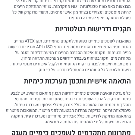
אטמים ומסבים מתבצעת לפי לוח זמנים קפדני. בדיקות קורוזיה ובלאי
מבוצעות באמצעות טכנולוגיות NDT מתקדמות. צוותי התחזוקה חייבים
להיות מוסמכים ומצוידים בציוד מגן אישי מתאים. תיעוד מדוקדק של כל
פעולת תחזוקה חיוני לעמידה בתקנים.
תקנים ודרישות רגולטוריות
משאבות לשפכים כימיים כפופות לתקנים מחמירים. תקן ATEX מחייב
הגנות מפני התפוצצות באזורים מסוכנים. תקני ISO ו-API מגדירים דרישות
בנייה ובטיחות. תקנות איכות הסביבה מחייבות מניעת דליפות והגנה על
מקורות מים. תקני בטיחות בעבודה דורשים מערכות התראה ומיגון.
המשאבות חייבות לעבור בדיקות תקופתיות ולקבל אישורים מגופי פיקוח.
תיעוד מלא של כל החומרים המטופלים נדרש על פי חוק.
התאמה אישית ותכנון מערכות כימיות
כל מערכת שאיבת שפכים כימיים דורשת תכנון מותאם אישית. יש לבצע
ניתוח מדויק של הרכב השפכים, ריכוזים, טמפרטורות ונפחים. מהנדסי
תהליך מתכננים את המערכת כולל צנרת, מיכלי איסוף ומערכות טיפול.
סימולציות זרימה ובדיקות עמידות מבוצעות לפני הייצור. המשאבות מיוצרות
בהתאמה מדויקת לדרישות, כולל אביזרים מיוחדים ומערכות עזר. התקנה
והרצה מבוצעות על ידי מומחים עם הסמכה מתאימה.
פתרונות מתקדמים לשפכים כימיים מענק