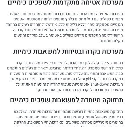
מערכות אטימה מתקדמות לשפכים כימיים
מערכות האטימה במשאבות כימיות מורכבות ומתוחכמות במיוחד. אטמים
מכניים כפולים עם נוזל מחסום בלחץ מונעים דליפות מסוכנות. אטמים
מגנטיים מספקים פתרון ללא דליפות כלל, אידיאלי לחומרים רעילים במיוחד.
מערכות שטיפה וקירור משולבות מגנות על האטמים מפני חום וקורוזיה.
חיישני דליפה מתקדמים מזהים כשלים באטימה בשלב מוקדם ומונעים
תקלות חמורות.
מערכות בקרה ובטיחות למשאבות כימיות
בטיחות היא שיקול עליון במשאבות לשפכים כימיים. מערכות הבקרה
כוללות חיישני טמפרטורה, לחץ וזרימה מרובים. גלאי גזים רעילים מותקנים
סביב המשאבה ומתריעים על דליפות. מערכות כיבוי אוטומטיות מופעלות
במקרה חירום. בקרי pH ומוליכות מנטרים את איכות השפכים בזמן אמת.
מערכות shut-down אוטומטיות מגיבות לחריגות ומונעות תאונות. כל
המערכות מחוברות לבקרה מרכזית עם התראות מרחוק.
תחזוקה מיוחדת למשאבות שפכים כימיים
תחזוקת משאבות כימיות דורשת מומחיות והיערכות מיוחדת. יש לבצע
בדיקות יומיות של אטמים, טמפרטורות ורעידות. שטיפות תקופתיות
בחומרים נייטרליים מסירות משקעים ומאריכות חיי המשאבה. החלפת