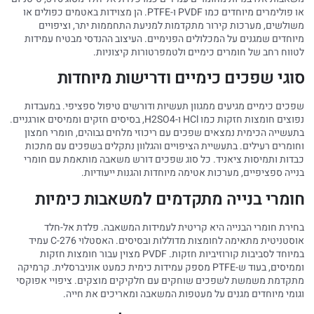
או פולימרים מיוחדים כמו PVDF ו-PTFE. הן מצוידות באטמים כפולים או
משולשים, מערכות קירור מתקדמות למניעת התחממות יתר, וציפויים
מיוחדים שמגנים על המכלולים הפנימיים. העיצוב ההנדסי מבטיח עמידות
לטווח רחב של חומרים כימיים ולטמפרטורות קיצוניות.
סוגי שפכים כימיים ודרישות מיוחדות
שפכים כימיים מגיעים ממגוון תעשיות ודורשים טיפול ספציפי. במעבדות
נפוצים חומצות חזקות כמו HCl ו-H2SO4, בסיסים חזקים וממיסים אורגניים.
בתעשייה הכימית נמצאים שפכים עם ריכוזי מלחים גבוהים, חומרי חמצון
וחומרים רעילים. בתעשיית הציפויים והגלוון נתקלים בשפכים עם מתכות
כבדות ותמיסות ציאניד. כל סוג שפכים דורש משאבה מותאמת עם חומרי
בנייה ספציפיים, מערכות אטימה מיוחדות והגנות ייעודיות.
חומרי בנייה מתקדמים למשאבות כימיות
בחירת חומרי הבנייה היא קריטית לעמידות המשאבה. פלדת אל-חלד
אוסטניטית מתאימה לחומצות מדוללות ובסיסים. האסטלוי C-276 עמיד
במיוחד לסביבות קורוזיביות חזקות. PVDF מצוין עבור חומצות חזקות
וממיסים, בעוד ש-PTFE מספק עמידות כימית כמעט אוניברסלית. קרמיקה
מתקדמת משמשת לשפכים שוחקים עם חלקיקים מוצקים. ציפויי אפוקסי
וגומי מיוחדים מגנים על מעטפות המשאבה ומאריכים את חייה.