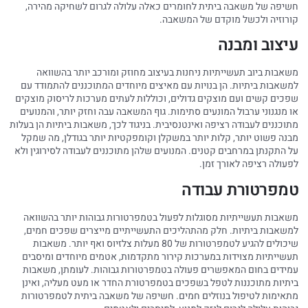
חשיפה של משאבה ביתית לחומרים כאלה עלולה לגרום לשחיקה מהירה,
קורוזיה ולכשל מוקדם של המשאבה.
עיצוב ומבנה
משאבות ביוב תעשייתיות ניחנות בעיצוב מחוזק ומורכב יותר בהשוואה
למשאבות ביתיות. הן בנויות עם מאיצים מיוחדים המתוכננים להתמודד עם
שפכים קשים ועם מוצקים גדולים, וכוללות לעתים מערכות לריסוק מוצקים
או מנגנוני ערבול המונעים סתימות. גוף המשאבה עבה וחזק יותר, והמנועים
מתוכננים לעבודה רציפה ואינטנסיבית. בניגוד לכך, משאבות ביתיות הן בעלות
מבנה פשוט יותר, קלות יותר במשקלן וקומפקטיות יותר בגודלן, מה שמקל
על התקנתן במרחבים קטנים. המנועים שלהן מתוכננים לעבודה לסירוגין ולא
לפעולה רציפה לאורך זמן.
טמפרטורת עבודה
משאבות תעשייתיות מסוגלות לפעול בטמפרטורות גבוהות יותר בהשוואה
למשאבות ביתיות. חלק מהתהליכים התעשייתיים מייצרים שפכים חמים,
שיכולים להגיע לטמפרטורות של 80 מעלות צלזיוס ואף יותר. משאבות
תעשייתיות מצוידות במערכות קירור מתקדמות, אטמים מיוחדים ומיסבים
עמידים בחום המאפשרים פעולה בטמפרטורות גבוהות. לעומתן, משאבות
ביתיות מתוכננות לטפל בשפכים בטמפרטורת החדר או מעט מעליה, ואינן
מתאימות לטיפול בנוזלים חמים. חשיפה של משאבה ביתית לטמפרטורות