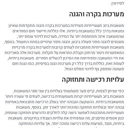
לסירוגין.
מערכות בקרה והגנה
משאבות ביוב תעשייתיות מצוידות במערכות בקרה והגנה מתקדמות שאינן
נמצאות בדרך כלל במשאבות ביתיות. אלו כוללות חיישני חום המוודאים
שהמשאבה אינה מתחממת יתר על המידה, מערכות לזיהוי עומס יתר,
מנגנונים להגנה מפני פעולה ביבש, והגנה מפני שינויים במתח החשמל. בנוסף,
משאבות תעשייתיות מתחברות לעתים קרובות למערכות בקרה מרכזיות
המאפשרות ניטור מרחוק וקבלת התראות על תקלות. מערכות אלה מאריכות
את חיי המשאבה ומפחיתות את הסיכון לכשלים חמורים. משאבות ביתיות,
לעומת זאת, כוללות בדרך כלל רק מערכות הגנה בסיסיות, כמו הגנת חום
פשוטה ומפסק צף לזיהוי מפלס הנוזל.
עלויות רכישה ותחזוקה
כפי שניתן לצפות, קיים פער משמעותי בעלויות בין שני סוגי המשאבות.
משאבות ביוב תעשייתיות יקרות משמעותית ברכישה, לעתים פי עשרה ויותר
ממשאבות ביתיות. ההשקעה הגבוהה יותר בשלב הרכישה מתבטאת באמינות
גבוהה יותר ובעלויות תחזוקה נמוכות יותר לאורך זמן. בנוסף, משאבות
תעשייתיות מתוכננות לאפשר גישה קלה לחלקים הדורשים תחזוקה שוטפת,
כגון אטמים ומיסבים, מה שמפחית את עלויות העבודה בתיקונים. משאבות
ביתיות, מנגד, מציעות עלות רכישה נמוכה יותר, אך עלויות התחזוקה