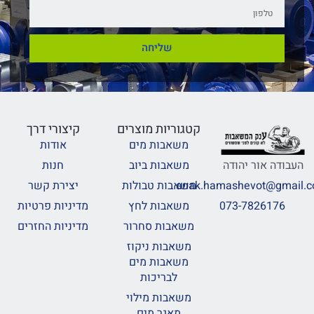
שליחה
קטגוריות מוצרים
קיצורי דרך
משאבות מים
אודות
משאבות ביוב
חנות
העבודה אור יהודה
משאבות טבולות
יצירת קשר
anak.hamashevot@gmail.
משאבות לחץ
מדיניות פרטיות
073-7826176
משאבות סחרור
מדיניות החזרים
משאבות ניקוז
משאבות מים
לבריכות
משאבות מילוי
מאגר מים