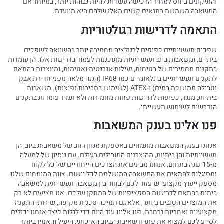
והתיקונים ביחס למחיר הרכישה עשויות להיות גבוהות יותר, במיוחד אם
המשאבה משמשת בתנאים קשים מאלו שלהם היא מיועדת.
התאמה לדרישות רגולטוריות
שפכים תעשייתיים כפופים לרגולציה מחמירה יותר בהשוואה לשפכים
ביתיים, ומשאבות ביוב תעשייתיות מתוכננות לעמוד בדרישות אלו. הן עומדות
בתקנים מחמירים של בטיחות, יעילות אנרגטית ואטימות, ומיוצרות בהתאם
לתקנים תעשייתיים בינלאומיים כמו IP68 (הגנה מלאה מפני חדירת אבק
וטבילה ממושכת במים) ו-ATEX (לשימוש בסביבות נפיצות). משאבות
ביתיות, מנגד, כפופות לדרישות פחות מחמירות ולא תמיד עומדות בתקנים
הנדרשים לשימוש תעשייתי.
פנו אלינו בענק המשאבות
אנחנו בענק המשאבות מתמחים באספקת מגוון רחב של משאבות ביוב, הן
תעשייתיות והן ביתיות, מהיצרנים המובילים בעולם. עם ניסיון של למעלה
מ-15 שנה בתחום, אנחנו מבינים את הצרכים הייחודיים של כל לקוח
ומסוגלים להתאים את המשאבה המושלמת לכל יישום. צוות המומחים שלנו
מספק ייעוץ מקצועי שיעזור לכם לבחור בין משאבה תעשייתית למשאבה
ביתית בהתאם לדרישות הספציפיות של המתקן שלכם. אנו מציעים לא רק
את המוצרים הטובים ביותר, אלא גם תמיכה טכנית מקיפה, שירותי התקנה
מקצועיים ואחריות נרחבת. פנו אלינו עוד היום כדי לגלות כיצד אנחנו יכולים
לסייע לכם למצוא את פתרון שאיבת הביוב האיכותי, היעיל והאמין ביותר