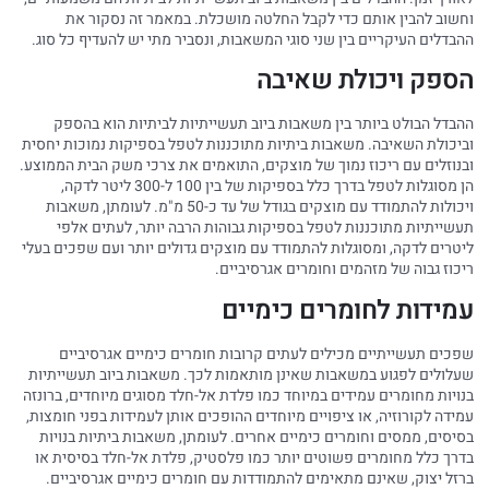
וחשוב להבין אותם כדי לקבל החלטה מושכלת. במאמר זה נסקור את
ההבדלים העיקריים בין שני סוגי המשאבות, ונסביר מתי יש להעדיף כל סוג.
הספק ויכולת שאיבה
ההבדל הבולט ביותר בין משאבות ביוב תעשייתיות לביתיות הוא בהספק
וביכולת השאיבה. משאבות ביתיות מתוכננות לטפל בספיקות נמוכות יחסית
ובנוזלים עם ריכוז נמוך של מוצקים, התואמים את צרכי משק הבית הממוצע.
הן מסוגלות לטפל בדרך כלל בספיקות של בין 100 ל-300 ליטר לדקה,
ויכולות להתמודד עם מוצקים בגודל של עד כ-50 מ"מ. לעומתן, משאבות
תעשייתיות מתוכננות לטפל בספיקות גבוהות הרבה יותר, לעתים אלפי
ליטרים לדקה, ומסוגלות להתמודד עם מוצקים גדולים יותר ועם שפכים בעלי
ריכוז גבוה של מזהמים וחומרים אגרסיביים.
עמידות לחומרים כימיים
שפכים תעשייתיים מכילים לעתים קרובות חומרים כימיים אגרסיביים
שעלולים לפגוע במשאבות שאינן מותאמות לכך. משאבות ביוב תעשייתיות
בנויות מחומרים עמידים במיוחד כמו פלדת אל-חלד מסוגים מיוחדים, ברונזה
עמידה לקורוזיה, או ציפויים מיוחדים ההופכים אותן לעמידות בפני חומצות,
בסיסים, ממסים וחומרים כימיים אחרים. לעומתן, משאבות ביתיות בנויות
בדרך כלל מחומרים פשוטים יותר כמו פלסטיק, פלדת אל-חלד בסיסית או
ברזל יצוק, שאינם מתאימים להתמודדות עם חומרים כימיים אגרסיביים.