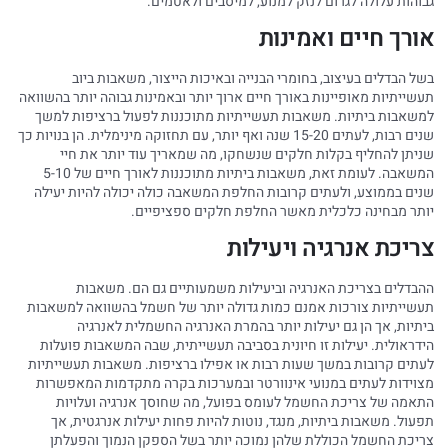
גבוהות עלולה לגרום לנזק למנוע, למיסבים ולאטמים.
אורך חיים ואמינות
בשל הבדלים בעיצוב, בחומרי הבנייה ובאיכות הייצור, משאבות ביוב
תעשייתיות מאופיינות באורך חיים ארוך יותר ובאמינות גבוהה יותר בהשוואה
למשאבות ביתיות. משאבות תעשייתיות מתוכננות לפעול ברציפות למשך
שנים רבות, לעתים 15-20 שנה ואף יותר, עם תחזוקה מינימלית. הן בנויות כך
שניתן להחליף בקלות חלקים שנשחקו, מה שמאריך עוד יותר את חיי
המשאבה. לעומת זאת, משאבות ביתיות מתוכננות לאורך חיים של 5-10
שנים בממוצע, ולעתים קרובות החלפת המשאבה כולה יכולה להיות יעילה
יותר מבחינה כלכלית מאשר החלפת חלקים ספציפיים.
צריכת אנרגיה ויעילות
ההבדלים בצריכת האנרגיה וביעילות משמעותיים גם הם. משאבות
תעשייתיות צורכות אמנם כמות גדולה יותר של חשמל בהשוואה למשאבות
ביתיות, אך הן גם יעילות יותר בהמרת האנרגיה החשמלית לאנרגיה
הידראולית. יעילות זו חיונית בסביבה תעשייתית, שבה המשאבות פועלות
לעתים קרובות במשך שעות רבות או אפילו ברציפות. משאבות תעשייתיות
מצוידות לעתים במנועי אינוורטר ובמערכות בקרה מתקדמות המאפשרות
התאמה של צריכת החשמל לעומס בפועל, מה שחוסך אנרגיה ועלויות
תפעול. משאבות ביתיות, מנגד, נוטות להיות פחות יעילות אנרגטית, אך
צריכת החשמל הכוללת שלהן נמוכה יותר בשל הספקן הנמוך והפעלתן