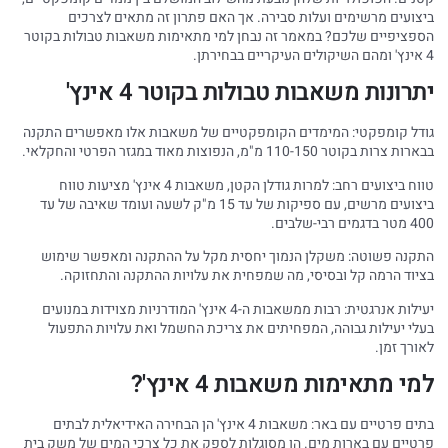
ביצועים מרשימים ועלות סבירה. אך האם פתרון זה מתאים לצרכים
הספציפיים שלכם? במאמר זה נבחן למי מתאימות משאבות טבולות בקוטר
4 אינץ' ומהם השיקולים העיקריים בבחירתן.
יתרונות משאבות טבולות בקוטר 4 אינץ'
גודל קומפקטי: המימדים הקומפקטיים של משאבות אלו מאפשרים התקנה
בבארות צרות בקוטר 110-150 מ"מ, הנפוצות מאוד במגזר הפרטי והחקלאי.
טווח ביצועים רחב: למרות גודלן הקטן, משאבות 4 אינץ' מציעות טווח
ביצועים מרשים, עם ספיקות של עד 15 מ"ק לשעה ועומד שאיבה של עד
400 מטר בדגמים רבי-שלבים.
התקנה פשוטה: משקלן הנמוך יחסית מקל על ההתקנה ומאפשר שימוש
בציוד הרמה קל ובסיסי, מה שמפחית את עלויות ההתקנה והתחזוקה.
יעילות אנרגטית: רבות ממשאבות ה-4 אינץ' המודרניות מצוידות במנועים
בעלי יעילות גבוהה, המפחיתים את צריכת החשמל ואת עלויות התפעול
לאורך זמן.
למי מתאימות משאבות 4 אינץ'?
בתים פרטיים עם באר: משאבות 4 אינץ' הן הבחירה האידיאלית לבתים
פרטיים עם בארות מים. הן מסוגלות לספק את כל צרכי המים של משק בית