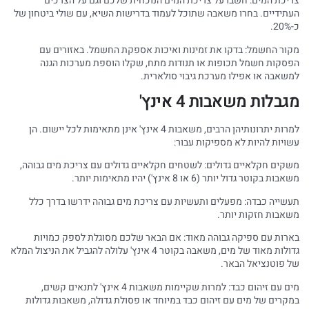
צריכת המים: חשבו על צריכת המים הנוכחית שלכם וגם על הצרכים
העתידיים. בחרו משאבה שתוכל לעמוד בדרישות השיא, עם שולי ביטחון של
כ-20%.
מקור החשמל: בדקו את זמינות ואיכות אספקת החשמל. באזורים עם
הפסקות חשמל תכופות או תנודות מתח, שקלו הוספת מערכות הגנה
למשאבה או אפילו מערכת גיבוי סולארית.
מגבלות משאבות 4 אינץ'
למרות יתרונותיהן הרבים, משאבות 4 אינץ' אינן מתאימות לכל יישום. הן
עשויות להיות לא מספיקות עבור:
משקים חקלאיים גדולים: לשטחים חקלאיים גדולים עם צריכת מים גבוהה,
משאבות בקוטר גדול יותר (6 או 8 אינץ') יהיו מתאימות יותר.
תעשייה כבדה: מפעלים ותעשיות עם צריכת מים גבוהה ידרשו בדרך כלל
משאבות חזקות יותר.
בארות עם ספיקה גבוהה מאוד: אם הבאר שלכם מסוגלת לספק כמויות
גדולות מאוד של מים, משאבה בקוטר 4 אינץ' עלולה להגביל את הניצול המלא
של פוטנציאל הבאר.
מים עם זיהום כבד: למרות שקיימות משאבות 4 אינץ' לתנאים קשים,
במקרים של מים עם זיהום כבד במיוחד או פסולת גדולה, משאבות גדולות