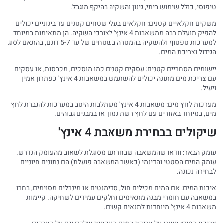
טיפוסי, כולל שימוש ביתי, גינון והשקיה בהיקף מוגבל.
משקים חקלאיים קטנים: חקלאים בעלי שטחים קטנים עד בינוניים יכולים
להפיק תועלת רבה ממשאבות 4 אינץ' לצורכי השקיה. הן מתאימות במיוחד
למערכות טפטוף ולהשקיה בהמטרה בשטחים של עד 5-7 דונם, בהתאם לסוג
הגידול וצריכת המים.
יישומים מסחריים קטנים: עסקים קטנים כמו מוסכים, מכבסות, או עסקים
עם צריכת מים מתונה יכולים להשתמש במשאבות 4 אינץ' כפתרון אמין
ויעיל.
מערכות לחץ מים: משאבות 4 אינץ' משתלבות היטב במערכות להגברת לחץ
מים, במיוחד באזורים עם לחץ רשת נמוך או במבנים גבוהים.
שיקולים בבחירת משאבת 4 אינץ'
עומק הבאר: וודאו שהמשאבה שבחרתם מסוגלת לשאוב מהעומק הנדרש.
עומק המים הסטטי והדינמי (כאשר המשאבה פועלת) הם נתונים חיוניים
לבחירה נכונה.
איכות המים: אם המים מכילים חול, סדימנטים או מינרלים מסוימים, בחרו
במשאבה עם חומרי מבנה מתאימים וחלקים עמידים לשחיקה. קיימות
משאבות 4 אינץ' מיוחדות לתנאים קשים.