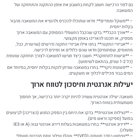
גם לפני הרכישה חשוב לקחת בחשבון את אופן ההתקנה והתחזוקה של
המשאבה:
– **משקל וממדים**: וודאו שתוכלו להכניס ולהוציא את המשאבה מהבור
בקלות יחסית.
– **אורך הכבל**: בדקו שהכבל החשמלי המסופק עם המשאבה ארוך
מספיק, או תכננו להאריכו באופן מקצועי.
– **אביזרי התקנה**: בחנו אילו אביזרי התקנה נדרשים (שרשרת, כבל,
מתאמים, שסתומים) וודאו שהם כלולים או זמינים לרכישה.
– **נגישות לתחזוקה**: חשבו כיצד תגישו למשאבה לצורך תחזוקה שוטפת
(כל 1-2 שנים, בהתאם לשימוש).
– **פשטות ניקוי**: בחרו במשאבה שניתן לנקות בקלות יחסית, במיוחד אם
המים בבור מכילים לכלוך או משקעים.
יעילות אנרגטית וחיסכון לטווח ארוך
משאבה יעילה אנרגטית עשויה להיות יקרה יותר ברכישה, אך תחסוך
משמעותית בטווח הארוך:
– **נצילות אנרגטית**: בדקו את היחס בין הספק המנוע (הצריכה) לביצועים
בפועל (ספיקה וראש מים).
– **דירוג אנרגטי**: בחרו במשאבות בעלות דירוג אנרגטי גבוה (A או IE3
ומעלה).
– **שימוש בתדר משתנה (VFD)**: שקלו שילוב ווסת מהירות חשמלי