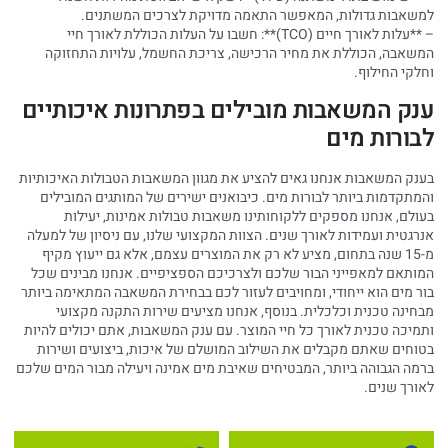
למשאבות גדולות, המאפשר התאמה מדויקת לצרכים המשתנים.
– **עלות לאורך חיים (TCO)**: חשבו על העלות הכוללת לאורך חיי
המשאבה, הכוללת את מחיר הרכישה, צריכת החשמל, עלויות התחזוקה
וחלקי החילוף.
ענק המשאבות מובילים בפתרונות איכותיים
לבורות מים
בענק המשאבות אנחנו גאים להציע את מגוון המשאבות הטבולות האיכותיות
והמתקדמות ביותר לבורות מים. כיבואנים ישירים של המותגים המובילים
בעולם, אנחנו מספקים ללקוחותינו משאבות טבולות אמינות, יעילות
אנרגטית ועמידות לאורך שנים. הצוות המקצועי שלנו, עם ניסיון של למעלה
מ-15 שנה בתחום, מציע לא רק את המוצרים עצמם, אלא גם ייעוץ מקיף
המותאם למאפייני הבור שלכם ולצרכיכם הספציפיים. אנחנו מבינים שכל
בור מים הוא ייחודי, ומחויבים לעזור לכם בבחירת המשאבה המתאימה ביותר
מבחינה טכנית וכלכלית. בנוסף, אנחנו מציעים שירות התקנה מקצועי
ותמיכה טכנית לאורך כל חיי המוצר. עם ענק המשאבות, אתם יכולים להיות
בטוחים שאתם מקבלים את השילוב המושלם של איכות, ביצועים ושירות
ברמה הגבוהה ביותר, המבטיחים שאיבת מים אמינה ויעילה מבור המים שלכם
לאורך שנים.