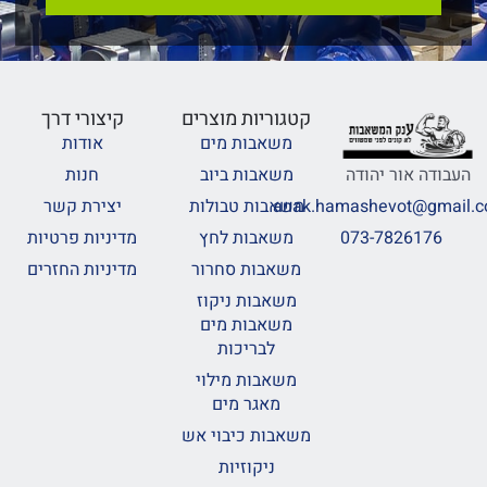
קטגוריות מוצרים
קיצורי דרך
משאבות מים
אודות
משאבות ביוב
חנות
העבודה אור יהודה
משאבות טבולות
יצירת קשר
anak.hamashevot@gmail.
משאבות לחץ
מדיניות פרטיות
073-7826176
משאבות סחרור
מדיניות החזרים
משאבות ניקוז
משאבות מים
לבריכות
משאבות מילוי
מאגר מים
משאבות כיבוי אש
ניקוזיות