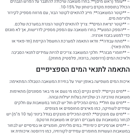
– **עומד (ראש מים)**: בחרו משאבה שיכולה להתגבר על הפרש הגבהים
הכולל בתוספת מקדם ביטחון של 10-15%.
– **קוטר המשאבה**: חייב להתאים לקוטר הבור, עם מרווח מספיק לקירור
ולזרימת מים.
– **קוטר יציאת המים**: צריך להתאים לקוטר הצנרת במערכת שלכם.
– **הספק המנוע**: בחרו משאבה עם הספק מספיק לדרישות, אך לא מוגזם
כדי למנוע בזבוז אנרגיה.
– **מתח עבודה**: וודאו התאמה למערכת החשמל הקיימת (חד-פאזי או
תלת-פאזי).
– **חומרי מבנה**: חלקי המשאבה צריכים להיות עמידים לתנאי הסביבה
ולאיכות המים (נירוסטה, ברונזה, פלסטיק מחוזק).
התאמה לתנאי המים הספציפיים
איכות המים משפיעה באופן ישיר על בחירת המשאבה הטבולה המתאימה:
– **מים נקיים**: למים נקיים (כמו מי גשם או מי באר מסוננים) מתאימות
משאבות טורבינה רב-שלביות בעלות יעילות גבוהה.
– **מים עם חול**: במים המכילים חול יש לבחור במשאבות עם חלקים
עמידים לשחיקה, כמו מאיצים מחוסמים או מצופים.
– **מים עם מוצקים**: למים המכילים מוצקים בגודל בינוני (עד 10 מ"מ) יש
לבחור במשאבות עם מעברים רחבים או משאבות וורטקס.
– **מים אגרסיביים כימית**: במים מליחים, חומציים או בסיסיים יש לבחור
במשאבות העשויות מחומרים עמידים לקורוזיה, כמו נירוסטה איכותית או