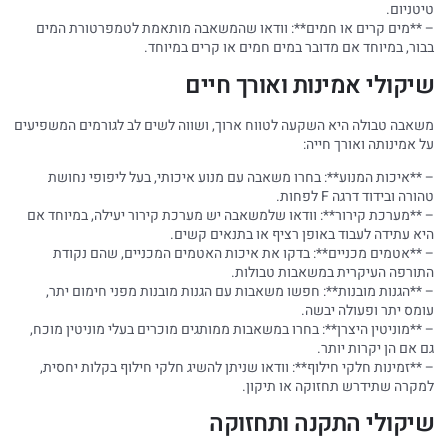
טיטניום.
– **מים קרים או חמים**: וודאו שהמשאבה מותאמת לטמפרטורת המים
בבור, במיוחד אם מדובר במים חמים או קרים במיוחד.
שיקולי אמינות ואורך חיים
משאבה טבולה היא השקעה לטווח ארוך, ושווה לשים לב לגורמים המשפיעים
על אמינותה ואורך חייה:
– **איכות המנוע**: בחרו משאבה עם מנוע איכותי, בעל ליפופי נחושת
טהורה ובידוד דרגה F לפחות.
– **מערכת קירור**: וודאו שלמשאבה יש מערכת קירור יעילה, במיוחד אם
היא עתידה לעבוד באופן רציף או בתנאים קשים.
– **אטמים מכניים**: בדקו את איכות האטמים המכניים, שהם נקודת
התורפה העיקרית במשאבות טבולות.
– **הגנות מובנות**: חפשו משאבות עם הגנות מובנות מפני חימום יתר,
עומס יתר ופעולה יבשה.
– **מוניטין היצרן**: בחרו במשאבות ממותגים מוכרים בעלי מוניטין מוכח,
גם אם הן יקרות יותר.
– **זמינות חלקי חילוף**: וודאו שניתן להשיג חלקי חילוף בקלות יחסית,
למקרה שתידרש תחזוקה או תיקון.
שיקולי התקנה ותחזוקה