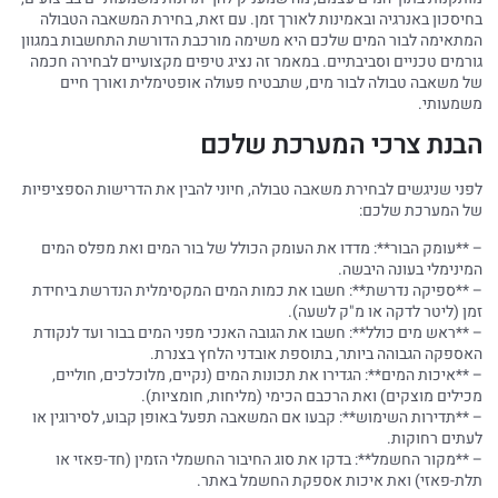
בחיסכון באנרגיה ובאמינות לאורך זמן. עם זאת, בחירת המשאבה הטבולה
המתאימה לבור המים שלכם היא משימה מורכבת הדורשת התחשבות במגוון
גורמים טכניים וסביבתיים. במאמר זה נציג טיפים מקצועיים לבחירה חכמה
של משאבה טבולה לבור מים, שתבטיח פעולה אופטימלית ואורך חיים
משמעותי.
הבנת צרכי המערכת שלכם
לפני שניגשים לבחירת משאבה טבולה, חיוני להבין את הדרישות הספציפיות
של המערכת שלכם:
– **עומק הבור**: מדדו את העומק הכולל של בור המים ואת מפלס המים
המינימלי בעונה היבשה.
– **ספיקה נדרשת**: חשבו את כמות המים המקסימלית הנדרשת ביחידת
זמן (ליטר לדקה או מ"ק לשעה).
– **ראש מים כולל**: חשבו את הגובה האנכי מפני המים בבור ועד לנקודת
האספקה הגבוהה ביותר, בתוספת אובדני הלחץ בצנרת.
– **איכות המים**: הגדירו את תכונות המים (נקיים, מלוכלכים, חוליים,
מכילים מוצקים) ואת הרכבם הכימי (מליחות, חומציות).
– **תדירות השימוש**: קבעו אם המשאבה תפעל באופן קבוע, לסירוגין או
לעתים רחוקות.
– **מקור החשמל**: בדקו את סוג החיבור החשמלי הזמין (חד-פאזי או
תלת-פאזי) ואת איכות אספקת החשמל באתר.