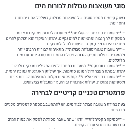
סוגי משאבות טבולות לבורות מים
בשוק קיימים מספר סוגים של משאבות טבולות, כשלכל אחת יתרונות
וחסרונות:
– **משאבות טורבינה רב-שלביות**: מיועדות לבורות עמוקים ובארות.
מספקות לחץ גבוה ומתאימות למים נקיים. יתרונן העיקרי הוא יכולתן להרים
מים לגבהים גדולים, אך הן רגישות לחול ולמוצקים.
– **משאבות צנטריפוגליות טבולות**: מתאימות לבורות רחבים יותר
ולמאגרים. בעלות ספיקה גבוהה ויכולת התמודדות טובה יותר עם מים
מלוכלכים.
– **משאבות וורטקס**: מיועדות במיוחד למים המכילים מוצקים ולכלוך.
יתרונן בפתח מעבר גדול המונע סתימות, אך יעילותן האנרגטית נמוכה יחסית.
– **משאבות פריפריאליות**: קומפקטיות וקלות, מתאימות לבורות צרים
ולספיקות נמוכות. יעילות אנרגטית גבוהה, אך מוגבלות בביצועים.
פרמטרים טכניים קריטיים לבחירה
בעת בחירת משאבה טבולה לבור מים, יש להתחשב במספר פרמטרים טכניים
מרכזיים:
– **ספיקה מקסימלית**: וודאו שהמשאבה מסוגלת לספק את כמות המים
הנדרשת גם בתנאי עבודה קשים.