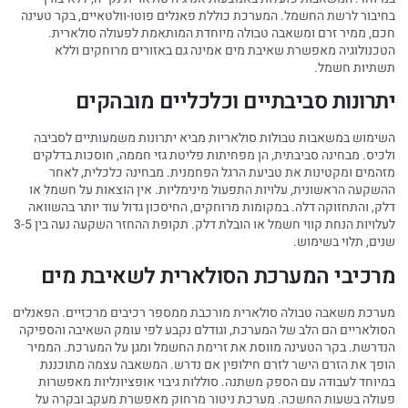
בחיבור לרשת החשמל. המערכת כוללת פאנלים פוטו-וולטאיים, בקר טעינה
חכם, ממיר זרם ומשאבה טבולה מיוחדת המותאמת לפעולה סולארית.
הטכנולוגיה מאפשרת שאיבת מים אמינה גם באזורים מרוחקים וללא
תשתיות חשמל.
יתרונות סביבתיים וכלכליים מובהקים
השימוש במשאבות טבולות סולאריות מביא יתרונות משמעותיים לסביבה
ולכיס. מבחינה סביבתית, הן מפחיתות פליטת גזי חממה, חוסכות בדלקים
מזהמים ומקטינות את טביעת הרגל הפחמנית. מבחינה כלכלית, לאחר
ההשקעה הראשונית, עלויות התפעול מינימליות. אין הוצאות על חשמל או
דלק, והתחזוקה דלה. במקומות מרוחקים, החיסכון גדול עוד יותר בהשוואה
לעלויות הנחת קווי חשמל או הובלת דלק. תקופת ההחזר השקעה נעה בין 3-5
שנים, תלוי בשימוש.
מרכיבי המערכת הסולארית לשאיבת מים
מערכת משאבה טבולה סולארית מורכבת ממספר רכיבים מרכזיים. הפאנלים
הסולאריים הם הלב של המערכת, וגודלם נקבע לפי עומק השאיבה והספיקה
הנדרשת. בקר הטעינה מווסת את זרימת החשמל ומגן על המערכת. הממיר
הופך את הזרם הישר לזרם חילופין אם נדרש. המשאבה עצמה מתוכננת
במיוחד לעבודה עם הספק משתנה. סוללות גיבוי אופציונליות מאפשרות
פעולה בשעות החשכה. מערכת ניטור מרחוק מאפשרת מעקב ובקרה על