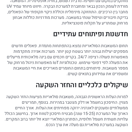
מותקנים במקום עם חשיפה מרבית לשמש, בזווית אופטימלית. המשאבה
מורדת לעומק הנכון בבאר ומחוברת למערכת הבקרה. חיווט מיוחד עמיד UV
מחבר בין הרכיבים. התחזוקה מינימלית וכוללת ניקוי תקופתי של הפאנלים,
בדיקת חיבורים וטיפול שנתי במשאבה. מערכות מודרניות כוללות אבחון
מרחוק שמתריע על תקלות פוטנציאליות.
חדשנות ופיתוחים עתידיים
תחום המשאבות הסולאריות נמצא בהתפתחות מתמדת. פאנלים חדשים
מספקים יעילות גבוהה יותר בשטח קטן יותר. מערכות אגירה מתקדמות
מאפשרות פעולה רציפה 24/7. בקרים חכמים עם בינה מלאכותית מייעלים
את הפעולה לפי דפוסי שימוש. טכנולוגיות IoT מאפשרות ניהול מרחוק של
מספר משאבות. פיתוחים בתחום החומרים מאריכים את חיי המשאבות
ומשפרים את עמידותן בתנאים קשים.
שיקולים כלכליים והחזר השקעה
למרות העלות הראשונית הגבוהה, משאבות סולאריות מציעות החזר השקעה
מצוין. החיסכון בחשמל או דלק מצטבר במהירות. בנוסף, תמריצים
ממשלתיים ומענקים לאנרגיה ירוקה מפחיתים את העלות. אורך החיים
הארוך של המערכת (15-25 שנה) מבטיח חיסכון לטווח ארוך. בחישוב הכולל
עלויות תשתית חשמל חלופית, הפתרון הסולארי יוצא זול יותר ברוב המקרים.
השקעה במערכת סולארית גם מעלה את ערך הנכס.