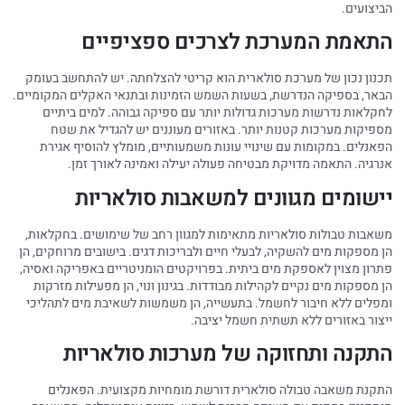
הביצועים.
התאמת המערכת לצרכים ספציפיים
תכנון נכון של מערכת סולארית הוא קריטי להצלחתה. יש להתחשב בעומק
הבאר, בספיקה הנדרשת, בשעות השמש הזמינות ובתנאי האקלים המקומיים.
לחקלאות נדרשות מערכות גדולות יותר עם ספיקה גבוהה. למים ביתיים
מספיקות מערכות קטנות יותר. באזורים מעוננים יש להגדיל את שטח
הפאנלים. במקומות עם שינויי עונות משמעותיים, מומלץ להוסיף אגירת
אנרגיה. התאמה מדויקת מבטיחה פעולה יעילה ואמינה לאורך זמן.
יישומים מגוונים למשאבות סולאריות
משאבות טבולות סולאריות מתאימות למגוון רחב של שימושים. בחקלאות,
הן מספקות מים להשקיה, לבעלי חיים ולבריכות דגים. בישובים מרוחקים, הן
פתרון מצוין לאספקת מים ביתית. בפרויקטים הומניטריים באפריקה ואסיה,
הן מספקות מים נקיים לקהילות מבודדות. בגינון ונוי, הן מפעילות מזרקות
ומפלים ללא חיבור לחשמל. בתעשייה, הן משמשות לשאיבת מים לתהליכי
ייצור באזורים ללא תשתית חשמל יציבה.
התקנה ותחזוקה של מערכות סולאריות
התקנת משאבה טבולה סולארית דורשת מומחיות מקצועית. הפאנלים