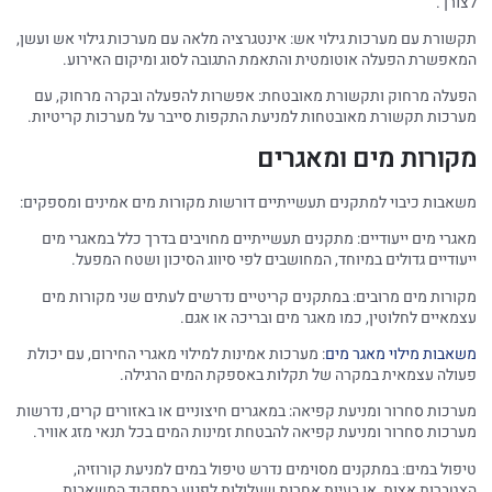
לצורך.
תקשורת עם מערכות גילוי אש: אינטגרציה מלאה עם מערכות גילוי אש ועשן,
המאפשרת הפעלה אוטומטית והתאמת התגובה לסוג ומיקום האירוע.
הפעלה מרחוק ותקשורת מאובטחת: אפשרות להפעלה ובקרה מרחוק, עם
מערכות תקשורת מאובטחות למניעת התקפות סייבר על מערכות קריטיות.
מקורות מים ומאגרים
משאבות כיבוי למתקנים תעשייתיים דורשות מקורות מים אמינים ומספקים:
מאגרי מים ייעודיים: מתקנים תעשייתיים מחויבים בדרך כלל במאגרי מים
ייעודיים גדולים במיוחד, המחושבים לפי סיווג הסיכון ושטח המפעל.
מקורות מים מרובים: במתקנים קריטיים נדרשים לעתים שני מקורות מים
עצמאיים לחלוטין, כמו מאגר מים ובריכה או אגם.
משאבות מילוי מאגר מים
: מערכות אמינות למילוי מאגרי החירום, עם יכולת
פעולה עצמאית במקרה של תקלות באספקת המים הרגילה.
מערכות סחרור ומניעת קפיאה: במאגרים חיצוניים או באזורים קרים, נדרשות
מערכות סחרור ומניעת קפיאה להבטחת זמינות המים בכל תנאי מזג אוויר.
טיפול במים: במתקנים מסוימים נדרש טיפול במים למניעת קורוזיה,
הצטברות אצות, או בעיות אחרות שעלולות לפגוע בתפקוד המשאבות.