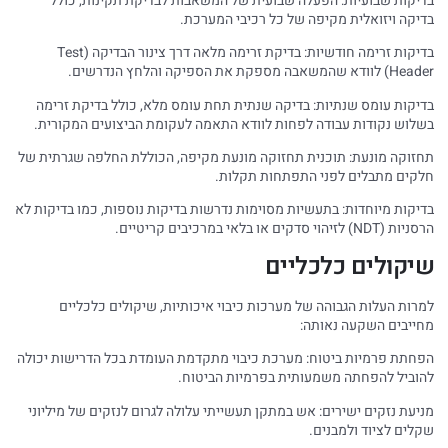
בדיקות שבועיות: הפעלה שבועית של המשאבות לבדיקת תקינות, כולל
בדיקה ויזואלית מקיפה של כל רכיבי המערכת.
בדיקות זרימה חודשיות: בדיקת זרימה מלאה דרך צינור הבדיקה (Test
Header) לוודא שהמשאבה מספקת את הספיקה והלחץ הנדרשים.
בדיקות עומס שנתיות: בדיקה שנתית תחת עומס מלא, כולל בדיקת זרימה
בשלוש נקודות עבודה לפחות לוודא התאמה לעקומת הביצועים המקורית.
תחזוקה מונעת: תוכנית תחזוקה מונעת מקיפה, הכוללת החלפה שגרתית של
חלקים מתבלים לפני התפתחות תקלות.
בדיקות מיוחדות: בתעשיות מסוימות נדרשות בדיקות נוספות, כמו בדיקות לא
הרסניות (NDT) לזיהוי סדקים או בלאי במרכיבים קריטיים.
שיקולים כלכליים
למרות העלות הגבוהה של מערכות כיבוי איכותיות, שיקולים כלכליים
מחייבים השקעה נאותה:
הפחתת פרמיות ביטוח: מערכת כיבוי מתקדמת העומדת בכל הדרישות יכולה
להוביל להפחתה משמעותית בפרמיות הביטוח.
מניעת נזקים ישירים: אש במתקן תעשייתי עלולה לגרום לנזקים של מיליוני
שקלים לציוד ולמבנים.