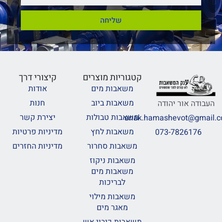
שליחה
קטגוריות מוצרים
קיצורי דרך
משאבות מים
אודות
משאבות ביוב
חנות
העבודה אור יהודה
משאבות טבולות
יצירת קשר
anak.hamashevot@gmail.
משאבות לחץ
מדיניות פרטיות
073-7826176
משאבות סחרור
מדיניות החזרים
משאבות ניקוז
משאבות מים
לבריכות
משאבות מילוי
מאגר מים