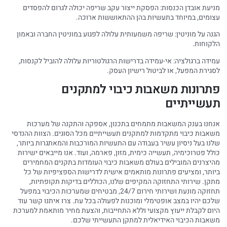
מניעת אובדן הכנסות: הפסקת ייצור עקב שריפה יכולה לגרום להפסדים
עצומים, במיוחד בתעשיות בהן ההתאוששות ארוכה.
הגנה על מוניטין: שריפה משמעותית עלולה לפגוע במוניטין החברה ובאמון
הלקוחות.
עמידה ברגולציה: אי-עמידה בדרישות הרגולטוריות עלולה להוביל לקנסות,
לסגירת המפעל, או לביטול רישיון העסק.
פתרונות משאבות כיבוי למתקנים
תעשייתיים
אנחנו בענק המשאבות מתמחים בתכנון, אספקה והתקנה של מערכות
משאבות כיבוי מתקדמות למתקנים תעשייתיים מכל הסוגים. הצוות ההנדסי
שלנו בעל ניסיון עשיר בעבודה עם התעשיות המורכבות והמאתגרות ביותר,
כולל פטרוכימיה, תעשייה כימית, מזון, פארמה, ועוד. אנו מייבאים ישירות
מהיצרנים המובילים בעולם משאבות כיבוי העומדות בתקנים המחמירים
ביותר, ומציעים פתרונות מותאמים אישית לדרישות הספציפיות של כל
מתקן. שירותי התחזוקה המקיפים שלנו, הכוללים בדיקות תקופתיות,
תחזוקה מונעת ושירותי חירום 24/7, מבטיחים שמערכות הכיבוי במפעל
שלכם יהיו במצב אופטימלי ומוכנות לפעולה בכל עת. צרו איתנו קשר עוד
היום לקבלת ייעוץ מקצועי וללא התחייבות, והצעת מחיר מותאמת למערכת
משאבות הכיבוי האידיאלית למתקן התעשייתי שלכם.