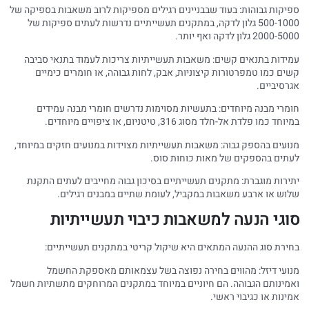
ספיקות גבוהות: בעוד שבבניינים רגילים מספיקות לרוב משאבות בספיקה של
500-1000 גלון לדקה, במתקנים תעשייתיים נדרשות לעתים ספיקות של
2000-5000 גלון לדקה ואף יותר.
עמידות בתנאים קשים: משאבות תעשייתיות צריכות לעמוד בתנאי סביבה
קשים כמו טמפרטורות קיצוניות, אבק, לחות גבוהה, או חומרים כימיים
אגרסיביים.
חומרי מבנה מיוחדים: בתעשיות מסוימות נדרשים חומרי מבנה עמידים
במיוחד כמו פלדת אל-חלד מסוג 316, טיטניום, או ציפויים מיוחדים.
מנועים בהספק גבוה: משאבות תעשייתיות מצוידות במנועים חזקים במיוחד,
לעתים בהספקים של מאות כוחות סוס.
יתירות מוגברת: מתקנים תעשייתיים בסיכון גבוה מחייבים לעתים התקנת
שלוש או ארבע משאבות במקביל, לעומת שתיים במבנים רגילים.
סוגי הנעה למשאבות כיבוי תעשייתיות
בחירת סוג ההנעה המתאים היא שיקול קריטי במתקנים תעשייתיים:
מנועי דיזל: מהווים בחירה נפוצה בשל עצמאותם מאספקת החשמל
ואמינותם הגבוהה. הם חיוניים במיוחד במתקנים המרוחקים מתשתיות חשמל
אמינות או כגיבוי ראשי.