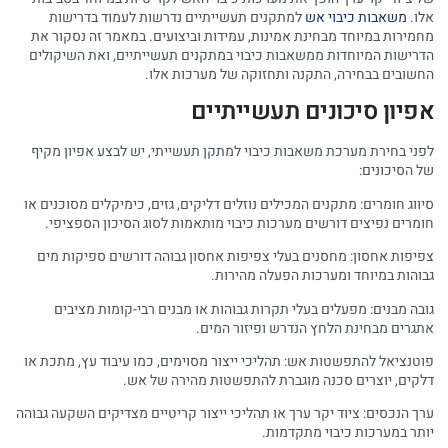
אלו.
משאבות כיבוי אש
למתקנים תעשייתיים נדרשות לעמוד בדרישות
מחמירות במיוחד מבחינת אמינות, עמידות וביצועים. במאמר זה נסקור את
הדרישות המיוחדות ממשאבות כיבוי במתקנים תעשייתיים, ואת השיקולים
החשובים בבחירה, התקנה ותחזוקה של מערכות אלו.
אפיון סיכונים תעשייתיים
לפני בחירת מערכת משאבות כיבוי למתקן תעשייתי, יש לבצע אפיון מקיף
של הסיכונים:
סיווג חומרים: מתקנים המכילים נוזלים דליקים, גזים, כימיקלים מסוכנים או
חומרים נפיצים דורשים מערכות כיבוי מותאמות לסוג הסיכון הספציפי.
צפיפות אחסון: מחסנים בעלי צפיפות אחסון גבוהה דורשים ספיקות מים
גבוהות במיוחד ומערכות הפעלה מהירות.
גובה מבנים: מפעלים בעלי תקרות גבוהות או מבנים רבי-קומות מציבים
אתגרים מבחינת הלחץ הנדרש ופיזור המים.
פוטנציאל להתפשטות אש: תהליכי ייצור מסוימים, כמו עיבוד עץ, מתכת או
דלקים, יוצרים סכנה מוגברת להתפשטות מהירה של אש.
ערך הנכסים: ציוד יקר ערך או תהליכי ייצור קריטיים מצדיקים השקעה גבוהה
יותר במערכות כיבוי מתקדמות.