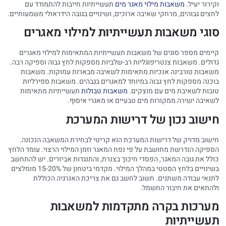
וקירור יעיל.
משאבות מילוי מאגר מים
תעשייתיות חייבות להתמודד עם
לחצים גבוהים, מרחקי שאיבה ארוכים, ושינויים בגובה הידראולי משמעותיים.
סוגי משאבות תעשייתיות למילוי מאגרים
קיימים מספר סוגים של משאבות תעשייתיות המתאימות למילוי מאגרים
גדולים. משאבות צנטריפוגליות רב-שלביות מספקות לחץ גבוה וספיקה רבה.
משאבות טורבינה אנכיות מתאימות לשאיבה מבארות עמוקות. משאבות
בוכנה מספקות לחץ גבוה במיוחד למאגרים בגבהים. משאבות ספירליות
טובות לשאיבת מים עם מוצקים.
משאבות טבולות
תעשייתיות מתאימות
לשאיבה ישירה ממקורות מים טבעיים או מאגרי איסוף.
חישוב נכון של דרישות המערכת
חישוב מדויק של דרישות המערכת הוא קריטי לבחירת המשאבה הנכונה.
הספיקה הנדרשת מחושבת על פי נפח המאגר וזמן המילוי הרצוי. עומד הלחץ
כולל את גובה המאגר, הפסדי חיכוך בצנרת, והתנגדות אביזרים. יש להתחשב
בשינויים בלחץ הסטטי במהלך המילוי. מקדמי ביטחון של 15-20% מומלצים
לתנאי עבודה משתנים. חשוב לחשב גם את צריכת האנרגיה הכוללת
ולהתאים את חיבור החשמל.
מערכות בקרה מתקדמות למשאבות
תעשייתיות