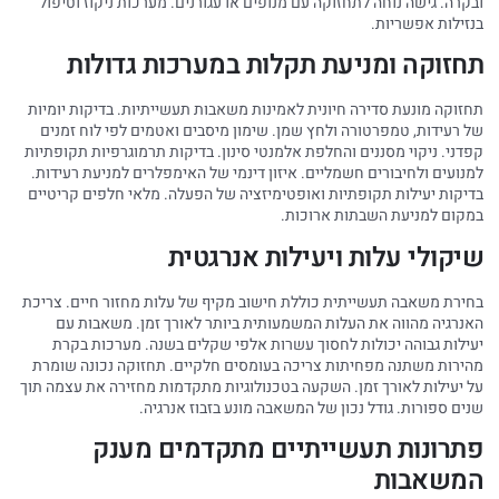
ובקרה. גישה נוחה לתחזוקה עם מנופים או עגורנים. מערכות ניקוז וטיפול
בנזילות אפשריות.
תחזוקה ומניעת תקלות במערכות גדולות
תחזוקה מונעת סדירה חיונית לאמינות משאבות תעשייתיות. בדיקות יומיות
של רעידות, טמפרטורה ולחץ שמן. שימון מיסבים ואטמים לפי לוח זמנים
קפדני. ניקוי מסננים והחלפת אלמנטי סינון. בדיקות תרמוגרפיות תקופתיות
למנועים ולחיבורים חשמליים. איזון דינמי של האימפלרים למניעת רעידות.
בדיקות יעילות תקופתיות ואופטימיזציה של הפעלה. מלאי חלפים קריטיים
במקום למניעת השבתות ארוכות.
שיקולי עלות ויעילות אנרגטית
בחירת משאבה תעשייתית כוללת חישוב מקיף של עלות מחזור חיים. צריכת
האנרגיה מהווה את העלות המשמעותית ביותר לאורך זמן. משאבות עם
יעילות גבוהה יכולות לחסוך עשרות אלפי שקלים בשנה. מערכות בקרת
מהירות משתנה מפחיתות צריכה בעומסים חלקיים. תחזוקה נכונה שומרת
על יעילות לאורך זמן. השקעה בטכנולוגיות מתקדמות מחזירה את עצמה תוך
שנים ספורות. גודל נכון של המשאבה מונע בזבוז אנרגיה.
פתרונות תעשייתיים מתקדמים מענק
המשאבות