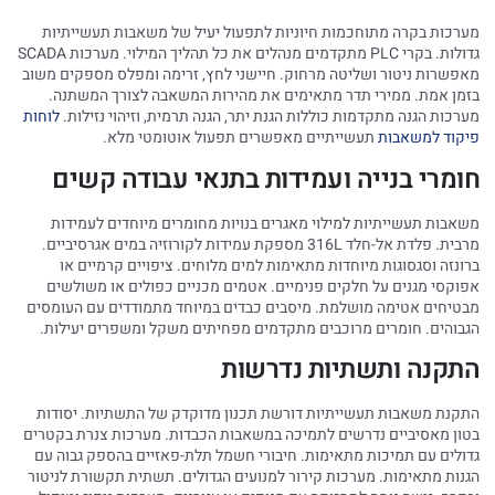
מערכות בקרה מתוחכמות חיוניות לתפעול יעיל של משאבות תעשייתיות
גדולות. בקרי PLC מתקדמים מנהלים את כל תהליך המילוי. מערכות SCADA
מאפשרות ניטור ושליטה מרחוק. חיישני לחץ, זרימה ומפלס מספקים משוב
בזמן אמת. ממירי תדר מתאימים את מהירות המשאבה לצורך המשתנה.
מערכות הגנה מתקדמות כוללות הגנת יתר, הגנה תרמית, וזיהוי נזילות.
לוחות
פיקוד למשאבות
תעשייתיים מאפשרים תפעול אוטומטי מלא.
חומרי בנייה ועמידות בתנאי עבודה קשים
משאבות תעשייתיות למילוי מאגרים בנויות מחומרים מיוחדים לעמידות
מרבית. פלדת אל-חלד 316L מספקת עמידות לקורוזיה במים אגרסיביים.
ברונזה וסגסוגות מיוחדות מתאימות למים מלוחים. ציפויים קרמיים או
אפוקסי מגנים על חלקים פנימיים. אטמים מכניים כפולים או משולשים
מבטיחים אטימה מושלמת. מיסבים כבדים במיוחד מתמודדים עם העומסים
הגבוהים. חומרים מרוכבים מתקדמים מפחיתים משקל ומשפרים יעילות.
התקנה ותשתיות נדרשות
התקנת משאבות תעשייתיות דורשת תכנון מדוקדק של התשתיות. יסודות
בטון מאסיביים נדרשים לתמיכה במשאבות הכבדות. מערכות צנרת בקטרים
גדולים עם תמיכות מתאימות. חיבורי חשמל תלת-פאזיים בהספק גבוה עם
הגנות מתאימות. מערכות קירור למנועים הגדולים. תשתית תקשורת לניטור