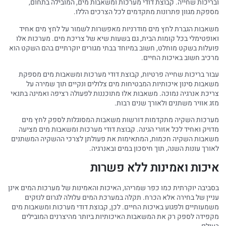
ובריכות שחייה. קבוצת דודי מערכות ומשאבות מים, המובילה בתחום,
מספקת מגוון פתרונות מתקדמים לכל הצרכים הללו.
משאבות הגברת לחץ מים מודרניות מאפשרות לשמור על לחץ מים אחיד
ואופטימלי בכל קומות הבית, גם בשעות שיא של צריכת מים. מערכות אלו
פועלות בשקט מוחלט, חשוב במיוחד בבתי מגורים יוקרתיים בהם השקט הוא
מרכיב חשוב באיכות החיים.
עבור בריכות שחייה פרטיות, קבוצת דודי מערכות ומשאבות מים מספקת
משאבות סינון איכותיות המבטיחות מים צלולים ונקיים תוך שמירה על
צריכת אנרגיה נמוכה. משאבות אלו מתוכננות לפעולה רציפה ואמינה בתנאי
מזג אוויר משתנים ולאורך שנים רבות.
מערכות השקיה מתקדמות דורשות משאבות המסוגלות לספק לחץ מים
מדויק ואחיד לכל אזורי הגינה. קבוצת דודי מערכות ומשאבות מים מציעה
משאבות השקיה חכמות, המתאימות את פעולתן לצרכי ההשקיה המשתנים
לאורך עונות השנה, תוך חיסכון במים ובאנרגיה.
איכות ואמינות ללא פשרות
בסביבה יוקרתית כמו כפר שמריהו, האיכות והאמינות של מערכות המים אינן
עניין של בחירה אלא הכרח. תקלה במערכת המים עלולה לגרום לנזקים
משמעותיים ולפגוע באיכות החיים. לכן, קבוצת דודי מערכות ומשאבות מים
מקפידה לספק רק את המשאבות האיכותיות ביותר מהיצרנים המובילים