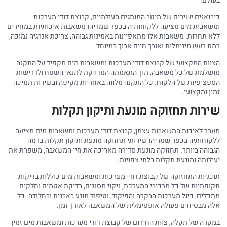
בעולם.
כיבואנים ישירים של מיטב המותגים העולמיים, קבוצת דודי מערכות
ומשאבות מים מציעה ללקוחותיה בכפר שמריהו משאבות איכותיות במחירים
ללא תחרות. משאבות אלו מתאפיינות באמינות גבוהה, צריכת אנרגיה נמוכה,
רמת רעש מינימלית ואורך חיים ארוך במיוחד.
הצוות המקצועי של קבוצת דודי מערכות ומשאבות מים מקפיד על התקנה
מושלמת של כל משאבה, תוך התאמתה המדויקת לתנאי השטח ולדרישות
הספציפיות של הלקוח. כל התקנה מלווה באחריות מקיפה ובשירות תמיכה
זמין ומקצועי.
שירות תחזוקה מונעת ותיקון תקלות
מעבר לאיכות המשאבות עצמן, קבוצת דודי מערכות ומשאבות מים מציעה
ללקוחותיה בכפר שמריהו שירותי תחזוקה מונעת ותיקון תקלות ברמה
הגבוהה ביותר. תחזוקה מונעת סדירה מאריכה את חיי המשאבה, משפרת את
יעילותה ומונעת תקלות בלתי צפויות.
תוכניות התחזוקה של קבוצת דודי מערכות ומשאבות מים כוללות בדיקות
תקופתיות של כל מרכיבי המערכת, ניקוי מסננים, בדיקת אטמים וחלקים
מתכלים, כיול מערכות הבקרה והפיקוד, וטיפול מונע באבנית ובחלודה. כל
אלה מבטיחים פעולה אופטימלית של המשאבה לאורך זמן.
במקרה של תקלה, צוות החירום של קבוצת דודי מערכות ומשאבות מים זמין