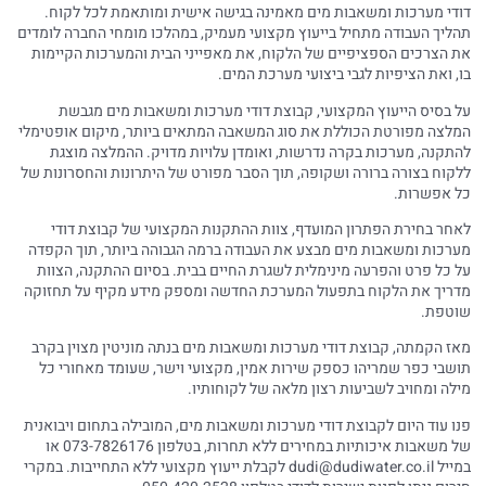
דודי מערכות ומשאבות מים מאמינה בגישה אישית ומותאמת לכל לקוח.
תהליך העבודה מתחיל בייעוץ מקצועי מעמיק, במהלכו מומחי החברה לומדים
את הצרכים הספציפיים של הלקוח, את מאפייני הבית והמערכות הקיימות
בו, ואת הציפיות לגבי ביצועי מערכת המים.
על בסיס הייעוץ המקצועי, קבוצת דודי מערכות ומשאבות מים מגבשת
המלצה מפורטת הכוללת את סוג המשאבה המתאים ביותר, מיקום אופטימלי
להתקנה, מערכות בקרה נדרשות, ואומדן עלויות מדויק. ההמלצה מוצגת
ללקוח בצורה ברורה ושקופה, תוך הסבר מפורט של היתרונות והחסרונות של
כל אפשרות.
לאחר בחירת הפתרון המועדף, צוות ההתקנות המקצועי של קבוצת דודי
מערכות ומשאבות מים מבצע את העבודה ברמה הגבוהה ביותר, תוך הקפדה
על כל פרט והפרעה מינימלית לשגרת החיים בבית. בסיום ההתקנה, הצוות
מדריך את הלקוח בתפעול המערכת החדשה ומספק מידע מקיף על תחזוקה
שוטפת.
מאז הקמתה, קבוצת דודי מערכות ומשאבות מים בנתה מוניטין מצוין בקרב
תושבי כפר שמריהו כספק שירות אמין, מקצועי וישר, שעומד מאחורי כל
מילה ומחויב לשביעות רצון מלאה של לקוחותיו.
פנו עוד היום לקבוצת דודי מערכות ומשאבות מים, המובילה בתחום ויבואנית
של משאבות איכותיות במחירים ללא תחרות, בטלפון 073-7826176 או
במייל
dudi@dudiwater.co.il
לקבלת ייעוץ מקצועי ללא התחייבות. במקרי