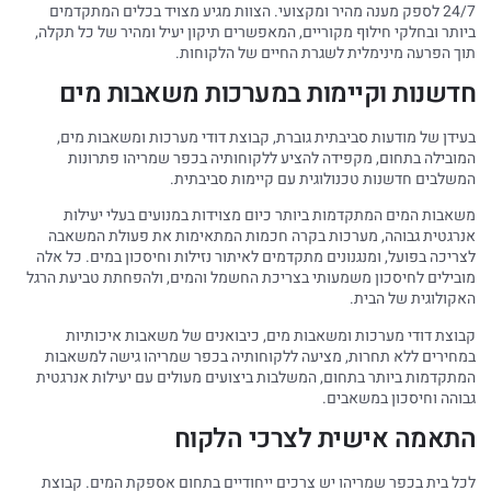
24/7 לספק מענה מהיר ומקצועי. הצוות מגיע מצויד בכלים המתקדמים
ביותר ובחלקי חילוף מקוריים, המאפשרים תיקון יעיל ומהיר של כל תקלה,
תוך הפרעה מינימלית לשגרת החיים של הלקוחות.
חדשנות וקיימות במערכות משאבות מים
בעידן של מודעות סביבתית גוברת, קבוצת דודי מערכות ומשאבות מים,
המובילה בתחום, מקפידה להציע ללקוחותיה בכפר שמריהו פתרונות
המשלבים חדשנות טכנולוגית עם קיימות סביבתית.
משאבות המים המתקדמות ביותר כיום מצוידות במנועים בעלי יעילות
אנרגטית גבוהה, מערכות בקרה חכמות המתאימות את פעולת המשאבה
לצריכה בפועל, ומנגנונים מתקדמים לאיתור נזילות וחיסכון במים. כל אלה
מובילים לחיסכון משמעותי בצריכת החשמל והמים, ולהפחתת טביעת הרגל
האקולוגית של הבית.
קבוצת דודי מערכות ומשאבות מים, כיבואנים של משאבות איכותיות
במחירים ללא תחרות, מציעה ללקוחותיה בכפר שמריהו גישה למשאבות
המתקדמות ביותר בתחום, המשלבות ביצועים מעולים עם יעילות אנרגטית
גבוהה וחיסכון במשאבים.
התאמה אישית לצרכי הלקוח
לכל בית בכפר שמריהו יש צרכים ייחודיים בתחום אספקת המים. קבוצת