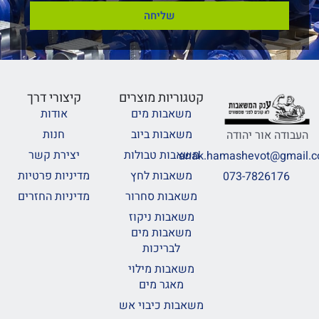
שליחה
קטגוריות מוצרים
קיצורי דרך
משאבות מים
אודות
משאבות ביוב
חנות
העבודה אור יהודה
משאבות טבולות
יצירת קשר
anak.hamashevot@gmail.
משאבות לחץ
מדיניות פרטיות
073-7826176
משאבות סחרור
מדיניות החזרים
משאבות ניקוז
משאבות מים
לבריכות
משאבות מילוי
מאגר מים
משאבות כיבוי אש