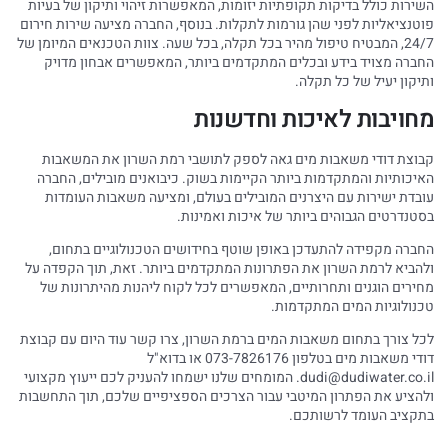
השירות כולל בדיקות תקופתיות יזומות, המאפשרות זיהוי ותיקון של בעיות
פוטנציאליות לפני שהן גורמות לתקלות. בנוסף, החברה מציעה שירות חירום
24/7, המבטיח טיפול מהיר בכל תקלה, בכל שעה. צוות הטכנאים המיומן של
החברה מצויד בידע ובכלים המתקדמים ביותר, המאפשרים אבחון מדויק
ותיקון יעיל של כל תקלה.
מחויבות לאיכות וחדשנות
קבוצת דודי משאבות מים גאה לספק לתושבי רמת השרון את המשאבות
האיכותיות והמתקדמות ביותר הקיימות בשוק. כיבואנים מובילים, החברה
עובדת ישירות עם היצרנים המובילים בעולם, ומציעה משאבות העומדות
בסטנדרטים הגבוהים ביותר של איכות ואמינות.
החברה מקפידה להתעדכן באופן שוטף בחידושים הטכנולוגיים בתחום,
ולהביא לרמת השרון את הפתרונות המתקדמים ביותר. זאת, תוך הקפדה על
מחירים הוגנים ותחרותיים, המאפשרים לכל לקוח ליהנות מהיתרונות של
טכנולוגיות המים המתקדמות.
לכל צורך בתחום משאבות המים ברמת השרון, צרו קשר עוד היום עם קבוצת
דודי משאבות מים בטלפון 073-7826176 או בדוא"ל
dudi@dudiwater.co.il
. המומחים שלנו ישמחו להעניק לכם ייעוץ מקצועי
ולהציע את הפתרון המיטבי עבור הצרכים הספציפיים שלכם, תוך התחשבות
בתקציב העומד לרשותכם.