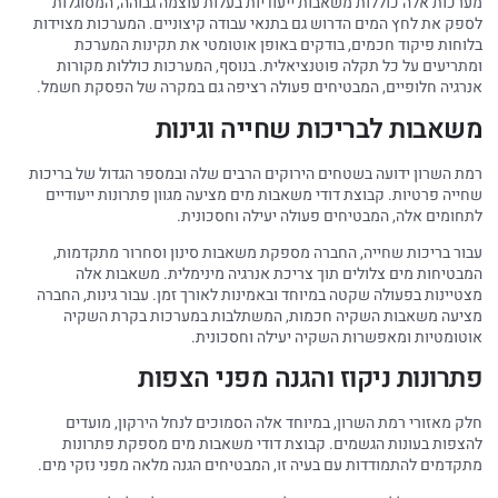
מערכות אלה כוללות משאבות ייעודיות בעלות עוצמה גבוהה, המסוגלות
לספק את לחץ המים הדרוש גם בתנאי עבודה קיצוניים. המערכות מצוידות
בלוחות פיקוד חכמים, בודקים באופן אוטומטי את תקינות המערכת
ומתריעים על כל תקלה פוטנציאלית. בנוסף, המערכות כוללות מקורות
אנרגיה חלופיים, המבטיחים פעולה רציפה גם במקרה של הפסקת חשמל.
משאבות לבריכות שחייה וגינות
רמת השרון ידועה בשטחים הירוקים הרבים שלה ובמספר הגדול של בריכות
שחייה פרטיות. קבוצת דודי משאבות מים מציעה מגוון פתרונות ייעודיים
לתחומים אלה, המבטיחים פעולה יעילה וחסכונית.
עבור בריכות שחייה, החברה מספקת משאבות סינון וסחרור מתקדמות,
המבטיחות מים צלולים תוך צריכת אנרגיה מינימלית. משאבות אלה
מצטיינות בפעולה שקטה במיוחד ובאמינות לאורך זמן. עבור גינות, החברה
מציעה משאבות השקיה חכמות, המשתלבות במערכות בקרת השקיה
אוטומטיות ומאפשרות השקיה יעילה וחסכונית.
פתרונות ניקוז והגנה מפני הצפות
חלק מאזורי רמת השרון, במיוחד אלה הסמוכים לנחל הירקון, מועדים
להצפות בעונות הגשמים. קבוצת דודי משאבות מים מספקת פתרונות
מתקדמים להתמודדות עם בעיה זו, המבטיחים הגנה מלאה מפני נזקי מים.