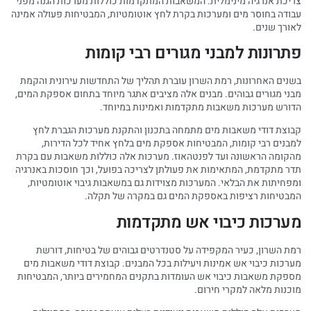
צריכת אנרגיה מינימלית. המשאבות המתקדמות כוללות מערכות הגנה מפני
עבודה בחוסר מים ומערכות בקרת לחץ אוטומטיות, המבטיחות פעולה אמינה
לאורך שנים.
פתרונות למבני מגורים רבי קומות
בשנים האחרונות, רמת השרון עוברת תהליך של התחדשות עירונית והקמת
מבני מגורים גבוהים. מבנים אלה מציבים אתגר מיוחד בתחום אספקת המים,
הדורש מערכות משאבות מתקדמות ואמינות במיוחד.
קבוצת דודי משאבות מים מתמחה בתכנון והתקנת מערכות הגברת לחץ
למבנים רבי קומות, המבטיחות אספקת מים בלחץ אחיד לכל הדירות,
מהקומה הראשונה ועד לפנטהאוז. מערכות אלה כוללות משאבות עם בקרת
תדר מתקדמת, המתאימות את פעולתן לצריכה בפועל, וכך חוסכות באנרגיה
ומפחיתות את הבלאי. המערכות מצוידות גם במשאבות גיבוי אוטומטיות,
המבטיחות רציפות באספקת המים גם במקרה של תקלה.
מערכות כיבוי אש מתקדמות
רמת השרון, כעיר המקפידה על סטנדרטים גבוהים של בטיחות, דורשת
מערכות כיבוי אש אמינות ויעילות בכל המבנים. קבוצת דודי משאבות מים
מספקת משאבות כיבוי אש העומדות בתקנים המחמירים ביותר, המבטיחות
מוכנות מלאה למקרי חירום.