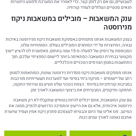
לשבועיים, גם אם רק לזמן קצר, כדי לאוורר את המערכת ולמנוע היווצרות
תנאים סטטיים העלולים לעודד קורוזיה.
ענק המשאבות – מובילים במשאבות ניקוז
מנירוסטה
בענק המשאבות אנחנו מתמחים באספקת משאבות ניקוז מנירוסטה באיכות
גבוהה, המיוצרות על ידי המותגים המובילים בעולם. המומחיות שלנו,
המבוססת על ניסיון של למעלה מ-15 שנה בתחום, מאפשרת לנו להציע ייעוץ
מקצועי בבחירת המשאבה המתאימה ביותר ליישום הספציפי שלכם, תוך
התחשבות במגוון הגורמים הטכניים והכלכליים.
אנחנו מספקים משאבות ניקוז מסדרות נירוסטה שונות, המותאמות למגוון
רחב של יישומים – מניקוז ביתי בסיסי ועד למערכות תעשייתיות מורכבות
בסביבות קורוזיביות במיוחד. הצוות הטכני שלנו מציע גם שירותי התקנה,
תחזוקה ותיקונים, המבטיחים את ביצועי המשאבה לאורך זמן.
עם ענק המשאבות, אתם יכולים להיות בטוחים שתקבלו לא רק משאבת
נירוסטה איכותית, אלא גם את הייעוץ והתמיכה הדרושים להפיק ממנה את
המיטב. פנו אלינו עוד היום והבטיחו לעצמכם פתרון ניקוז אמין ועמיד שישרת
אתכם נאמנה לאורך שנים רבות.