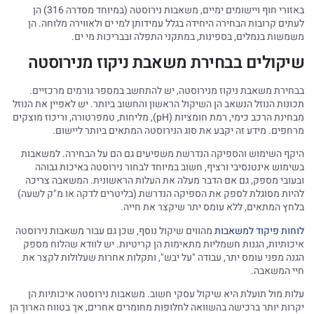
באזורי חוף ויישומים ימיים, משאבות נירוסטה (במיוחד מסדרה 316) הן
לעתים קרובות הבחירה היחידה בגלל עמידותן למי ים ולאווירה מלוחה. הן
משמשות בנמלים, בספינות, במתקני התפלה ובבריכות מי ים.
שיקולים בבחירת משאבת ניקוז מנירוסטה
בבחירת משאבת ניקוז מנירוסטה, יש להתחשב במספר גורמים מרכזיים.
תכונות הנוזל הנשאב הן השיקול הראשון והחשוב ביותר. יש לאפיין את הנוזל
מבחינת הרכב כימי, רמת חומציות (pH), מליחות, טמפרטורה, וריכוז מוצקים
מרחפים. מידע זה יקבע את סוג הנירוסטה המתאים ביותר ליישום.
היקף השימוש והספיקה הנדרשת משפיעים גם הם על הבחירה. למשאבות
בשימוש אינטנסיבי ורציף, חשוב במיוחד לבחור נירוסטה באיכות גבוהה
ובעובי מספק, גם אם הדבר מעלה את העלות הראשונית. המשאבה צריכה
להיות מסוגלת לספק את הספיקה הנדרשת (בליטרים לדקה או מ"ק לשעה)
בלחץ המתאים, ללא עומס יתר שיקצר את חייה.
לוחות פיקוד למשאבות
מהווים שיקול נוסף, שכן גם עבור משאבות נירוסטה
איכותיות, הגנות חשמליות מתאימות הן קריטיות. יש לוודא שהלוח מספק
הגנה מפני עומס יתר, עבודה "על יבש", ותקלות אחרות שעלולות לקצר את
חיי המשאבה.
עלות מול תועלת היא שיקול עסקי חשוב. משאבות נירוסטה איכותיות הן
יקרות יותר ברכישה בהשוואה לחלופות מחומרים אחרים, אך בטווח הארוך הן