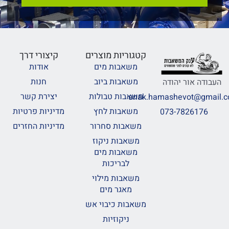
קטגוריות מוצרים
קיצורי דרך
משאבות מים
אודות
משאבות ביוב
חנות
העבודה אור יהודה
משאבות טבולות
יצירת קשר
anak.hamashevot@gmail.
משאבות לחץ
מדיניות פרטיות
073-7826176
משאבות סחרור
מדיניות החזרים
משאבות ניקוז
משאבות מים
לבריכות
משאבות מילוי
מאגר מים
משאבות כיבוי אש
ניקוזיות