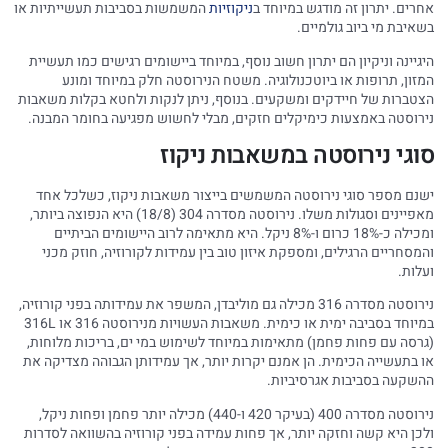
אחרים. יתרון זה מודגש במיוחד ב
ניקוזיות
המשמשות בסביבות תעשייתיות או
בשאיבת מי ביוב גולמיים.
היגיינה וניקיון הם יתרון חשוב נוסף, במיוחד ביישומים רגישים כמו תעשיית
המזון, תרופות או ביוטכנולוגיה. משטח הנירוסטה חלק במיוחד ומונע
הצטברות של חיידקים ומשקעים. בנוסף, ניתן לנקות ולחטא בקלות משאבות
נירוסטה באמצעות כימיקלים חזקים, מבלי לחשוש מפגיעה בחומר המבנה.
סוגי נירוסטה במשאבות ניקוז
ישנם מספר סוגי נירוסטה המשמשים בייצור משאבות ניקוז, כשלכל אחד
מאפיינים וסגולות משלו. נירוסטה מסדרה 304 (18/8) היא הנפוצה ביותר,
ומכילה כ-18% כרום ו-8% ניקל. היא מתאימה לרוב היישומים הביתיים
והמסחריים הרגילים, ומספקת איזון טוב בין עמידות לקורוזיה, חוזק מכני
ועלות.
נירוסטה מסדרה 316 מכילה גם מוליבדן, המשפר את עמידותה בפני קורוזיה,
במיוחד בסביבה ימית או כימית. משאבות העשויות מנירוסטה 316 או 316L
(גרסה עם פחות פחמן) מתאימות במיוחד לשימוש במי ים, בריכות מלוחות,
או בתעשייה הכימית. הן אמנם יקרות יותר, אך עמידותן הגבוהה מצדיקה את
ההשקעה בסביבות אגרסיביות.
נירוסטה מסדרה 400 (בעיקר 420 ו-440) מכילה יותר פחמן ופחות ניקל,
ולכן היא קשה וחזקה יותר, אך פחות עמידה בפני קורוזיה בהשוואה לסדרות