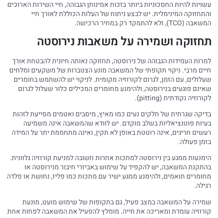
עשויות להיות החסכוניות ביותר בזכות אמינותן הגבוהה, חיי השירות הארוכים
והתחזוקה המינימלית. יש לבצע ניתוח של העלות הכוללת לאורך חיי
המשאבה (TCO), ולא להתמקד רק במחיר הרכישה.
תחזוקה ושמירה על משאבות נירוסטה
למרות העמידות הגבוהה של נירוסטה, תחזוקה נאותה חיונית להבטחת אורך
חיים מרבי. ניקוי תקופתי של המשאבה מונע הצטברות של משקעים ומלחים
שעלולים, עם הזמן, לגרום לקורוזיה מקומית. לניקוי יש להשתמש בחומרים
שאינם פוגעים בנירוסטה, ולהימנע מחומרים המכילים כלור שעלול לגרום
לקורוזיה נקודתית (pitting).
בדיקה שגרתית של חלקים נעים כמו מאיץ, מיסבים ואטמים מסייעת לזהות
בעיות פוטנציאליות בשלב מוקדם. יש לוודא שהמשאבה אינה משמיעה
רעשים חריגים, אינה רוטטת באופן לא תקין, ואינה מתחממת יתר על המידה
בזמן פעולה.
הימנעות ממגע בין נירוסטה למתכות אחרות חשובה למניעת קורוזיה גלוונית.
בהתקנת המשאבה, יש להקפיד על שימוש באביזרי חיבור מנירוסטה או
מחומרים תואמים, ולהימנע ממגע ישיר עם מתכות כמו פליז, נחושת או פלדה
רגילה.
שמירה על המשאבה במצב פעיל, גם בתקופות של שימוש מועט, מונעת
קורוזיה עומדת ומאריכה את חייה. מומלץ להפעיל את המשאבה לפחות אחת