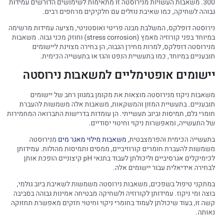
300. משאבות העשויות מנירוסטה זו מתאימות לשימושים הדורשים עמידות
גבוהה לשחיקה, כמו שאיבת נוזלים עם חלקיקים מרחפים רבים.
נירוסטה דופלקס, המשלבת מבנה פריטי ואוסטניטי, מציעה עמידות מרשימה
במיוחד בפני קורוזיה מאמץ (stress corrosion) וחוזק מכני גבוה. משאבות
מנירוסטה דופלקס, למרות מחירן הגבוה, הן בחירה מצוינת ליישומים
תובעניים במיוחד, כמו בתעשיית הנפט והגז או בתעשייה הכימית.
יישומים אופטימליים למשאבות נירוסטה
משאבות ניקוז מנירוסטה מוצאות את מקומן במגוון רחב של יישומים
תובעניים. בתעשיית המזון והמשקאות, משאבות אלה משמשות להעברת
חומרי גלם, תמיסות וביוב תעשייתי. הן עומדות בדרישות התברואה המחמירות
של התעשייה, ומאפשרות ניקוי וחיטוי יסודיים.
בתעשייה הכימית והפרמצבטית,
משאבות מילוי מאגר מים
מנירוסטה
משמשות להעברת חומרים קורוזיביים, ממסים ותמיסות מהולות. עמידותן
לכימיקלים אגרסיביים וליכולתן לעבוד בתנאי pH קיצוניים הופכת אותן
לבחירה אידיאלית עבור יישומים אלה.
במתקני טיפול בשפכים, משאבות נירוסטה משמשות לשאיבת ביוב גולמי,
בוצה ומי ניקוז. עמידותן לקורוזיה ולשחיקה מבטיחה אמינות גבוהה בסביבה
קשה זו, בעוד שיכולתן לעמוד בחומרי ניקוי וחיטוי חזקים מאפשרת תחזוקה
נאותה.