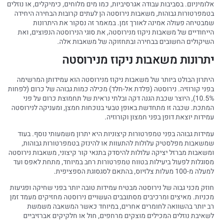
אלומיניום. בסביבות עבודה אגרסיביות, כמו מים מלוחים, כימיקלים, או נוזלים
בטמפרטורות גבוהות, משאבות נירוסטה הן לעתים קרובות הבחירה היחידה
שמבטיחה פעולה אמינה לאורך זמן. במאמר זה נסקור את היתרונות
הייחודיים של משאבות ניקוז מנירוסטה, את סוגי הנירוסטה הנפוצים, ואת
השיקולים החשובים בבחירה ובתחזוקה של משאבות אלה.
יתרונות משאבות ניקוז מנירוסטה
היתרון הבולט ביותר של משאבות ניקוז מנירוסטה הוא עמידותן המרשימה
בפני קורוזיה. נירוסטה (פלדת אל-חלד) מכילה כמות גבוהה של כרום (לפחות
10.5%), היוצר שכבת הגנה דקה ובלתי נראית של תחמוצת כרום על פני
המתכת. שכבה זו מתחדשת באופן טבעי בנוכחות חמצן, ומעניקה לנירוסטה
עמידות יוצאת דופן בפני חמצון וקורוזיה.
עמידות גבוהה בפני טמפרטורות קיצוניות היא יתרון משמעותי נוסף. בעוד
שמשאבות מפלסטיק עלולות להתעוות או להינזק בטמפרטורות גבוהות,
ומשאבות מברזל יציקה עלולות להיסדק בתנאי קור קיצוני, משאבות נירוסטה
מסוגלות לפעול ביעילות בטווח טמפרטורות רחב במיוחד, מתחת לאפס ועד
למעלה מ-100 מעלות צלזיוס, בהתאם לסגסוגת הספציפית.
חוזק מכני גבוה של נירוסטה מבטיח עמידות טובה יותר בפני שחיקה ופגיעות
מכניות. מאיצים ומרכיבים מסתובבים העשויים נירוסטה מחזיקים מעמד זמן
רב יותר בהשוואה לחומרים אחרים, במיוחד כאשר המשאבה משמשת
לשאיבת נוזלים המכילים מוצקים מרחפים, חול או חלקיקים אברזיביים