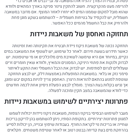
פסולת, ובמידת הצורך להניח את המשאבה על גבי לבנים או אבנים כדי
להרימה מעט מהקרקעית. חשוב להתקין צינור סניקה באורך המתאים ולוודא
שהוא מובל למקום שממנו המים לא יחזרו לאזור המוצף. אם מדובר במשאבה
חשמלית, יש להקפיד על בטיחות חשמלית – להשתמש בשקע מוגן פחת
ולהרחיק את כבל החשמל מהמים ככל האפשר.
תחזוקה ואחסון של משאבות ניידות
תחזוקה נכונה של משאבת ניקוז ניידת תבטיח את תקינותה ואת זמינותה
כאשר תידרש בשעת חירום. לאחר כל שימוש, יש לשטוף את המשאבה במים
נקיים, במיוחד אם היא שימשה לשאיבת מים מלוכלכים או מי שיטפונות. יש
לבדוק ולנקות את פתחי היניקה, המסננים והמאיץ, ולוודא שאין חומרים זרים
שעלולים לגרום לסתימות. יש לבדוק את הכבל החשמלי ואת התקע לאיתור
סימני נזק או בלאי. במשאבות המופעלות באמצעות דלק, יש לבצע תחזוקה
שוטפת למנוע בהתאם להוראות היצרן. האחסון צריך להיות במקום יבש ומוגן,
אך נגיש בקלות בעת הצורך. מומלץ לבצע הפעלת ניסיון אחת לכמה חודשים
כדי לוודא שהמשאבה במצב תקין ומוכנה לפעולה.
פתרונות יצירתיים לשימוש במשאבות ניידות
מעבר לשימוש הבסיסי בניקוז הצפות, משאבות ניקוז ניידות יכולות לשמש
למגוון פתרונות יצירתיים. בתקופת הסתיו, ניתן להשתמש בהן לריקון בריכות
שחייה או בריכות נוי לקראת החורף. בעבודות שיפוץ ובנייה, הן יכולות לסייע
בהרחקת מים בעת קדיחה בבטון רטוב או לאחר שטיפת משטחים. חקלאים