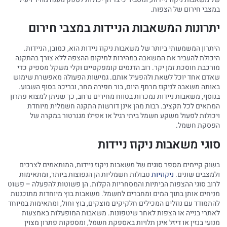
במצבי חירום של הצפות.
יתרונות המשאבות הניידות במצבי חירום
היתרון המשמעותי ביותר של משאבות ניקוז ניידות הוא, כמובן, הניידות.
היכולת להעביר את המשאבה במהירות למיקום ההצפה ללא צורך בהתקנה
מורכבת חוסכת זמן יקר. רוב הדגמים קומפקטיים וקלי משקל מספיק כדי
שאדם אחד יוכל לשאת ולהפעיל אותם. גמישות הפעולה מאפשרת שימוש
באותה משאבה לניקוז מרתף היום, בור חפירה מחר, ובריכה בסוף השבוע.
בנוסף, משאבות ניידות נמכרות בטווח מחירים נרחב, כך שניתן למצוא פתרון
המתאים לכל תקציב. רבות מהן אינן דורשות התקנה חשמלית מיוחדת
ויכולות לפעול משקע חשמל ביתי רגיל או אפילו מגנרטור במקרה של
הפסקת חשמל.
סוגי משאבות ניקוז ניידות
בשוק קיימים מספר סוגים של משאבות ניקוז ניידות, המותאמים לצרכים
ולמצבים שונים.
ניקוזיות
טבולות חשמליות הן הנפוצות ביותר, ומתאימות
לרוב סוגי ההצפות הביתיות והמסחריות הקלות. הן פשוטות להפעלה – פשוט
מניחים אותן בתוך המים ומחברים לחשמל. משאבות בוץ מיוחדות מתוכננות
להתמודד עם נוזלים המכילים חלקיקים מוצקים, בוץ וחול, ומתאימות במיוחד
לאתרי בנייה או הצפות לאחר שיטפונות. משאבות המופעלות באמצעות
מנועי בנזין או דיזל אינן תלויות באספקת חשמל, ומספקות פתרון מצוין