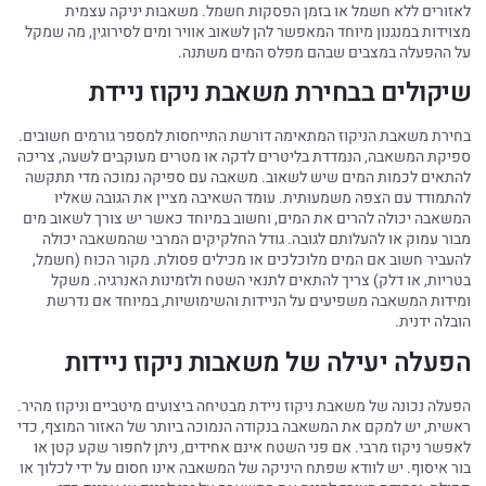
לאזורים ללא חשמל או בזמן הפסקות חשמל. משאבות יניקה עצמית
מצוידות במנגנון מיוחד המאפשר להן לשאוב אוויר ומים לסירוגין, מה שמקל
על ההפעלה במצבים שבהם מפלס המים משתנה.
שיקולים בבחירת משאבת ניקוז ניידת
בחירת משאבת הניקוז המתאימה דורשת התייחסות למספר גורמים חשובים.
ספיקת המשאבה, הנמדדת בליטרים לדקה או מטרים מעוקבים לשעה, צריכה
להתאים לכמות המים שיש לשאוב. משאבה עם ספיקה נמוכה מדי תתקשה
להתמודד עם הצפה משמעותית. עומד השאיבה מציין את הגובה שאליו
המשאבה יכולה להרים את המים, וחשוב במיוחד כאשר יש צורך לשאוב מים
מבור עמוק או להעלותם לגובה. גודל החלקיקים המרבי שהמשאבה יכולה
להעביר חשוב אם המים מלוכלכים או מכילים פסולת. מקור הכוח (חשמל,
בטריות, או דלק) צריך להתאים לתנאי השטח ולזמינות האנרגיה. משקל
ומידות המשאבה משפיעים על הניידות והשימושיות, במיוחד אם נדרשת
הובלה ידנית.
הפעלה יעילה של משאבות ניקוז ניידות
הפעלה נכונה של משאבת ניקוז ניידת מבטיחה ביצועים מיטביים וניקוז מהיר.
ראשית, יש למקם את המשאבה בנקודה הנמוכה ביותר של האזור המוצף, כדי
לאפשר ניקוז מרבי. אם פני השטח אינם אחידים, ניתן לחפור שקע קטן או
בור איסוף. יש לוודא שפתח היניקה של המשאבה אינו חסום על ידי לכלוך או