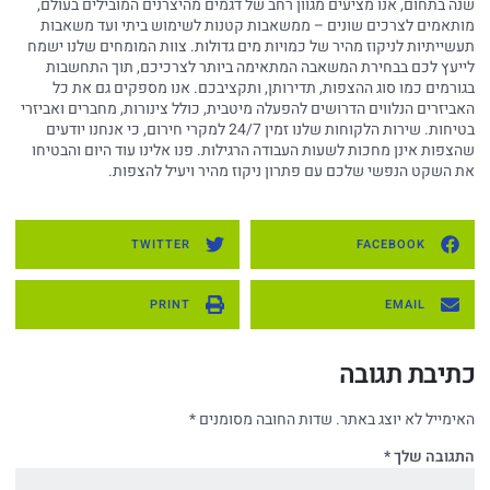
שנה בתחום, אנו מציעים מגוון רחב של דגמים מהיצרנים המובילים בעולם,
מותאמים לצרכים שונים – ממשאבות קטנות לשימוש ביתי ועד משאבות
תעשייתיות לניקוז מהיר של כמויות מים גדולות. צוות המומחים שלנו ישמח
לייעץ לכם בבחירת המשאבה המתאימה ביותר לצרכיכם, תוך התחשבות
בגורמים כמו סוג ההצפות, תדירותן, ותקציבכם. אנו מספקים גם את כל
האביזרים הנלווים הדרושים להפעלה מיטבית, כולל צינורות, מחברים ואביזרי
בטיחות. שירות הלקוחות שלנו זמין 24/7 למקרי חירום, כי אנחנו יודעים
שהצפות אינן מחכות לשעות העבודה הרגילות. פנו אלינו עוד היום והבטיחו
את השקט הנפשי שלכם עם פתרון ניקוז מהיר ויעיל להצפות.
TWITTER
FACEBOOK
PRINT
EMAIL
כתיבת תגובה
האימייל לא יוצג באתר.
שדות החובה מסומנים
*
התגובה שלך
*