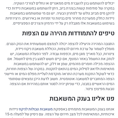
יכולים להשתמש בהן להעברת מים ממאגרים או נחלים לצורכי השקיה.
במקרה של סתימות קשות בצנרת ביוב, ניתן להשתמש במשאבות ניידות כדי
לרוקן מים מביוב גולש עד לפתרון הבעיה. יש גם מי שמשתמש במשאבות
ניידות כחלק ממערכת סחרור מים בגינות נוי זמניות או באירועים. היצירתיות
בשימוש במשאבות אלו מוגבלת רק על ידי הדמיון והצרכים הספציפיים.
טיפים להתמודדות מהירה עם הצפות
התגובה המהירה והיעילה להצפה יכולה לצמצם משמעותית את הנזק הנגרם.
מומלץ לשמור על ערכת חירום להצפות, הכוללת משאבת ניקוז ניידת,
צינורות, כבל מאריך מוגן מים, וכפפות עבודה. לפני הפעלת המשאבה, יש
לנתק את החשמל באזור המוצף, אם קיים חשש למגע בין מים לחשמל. אם
ההצפה מכילה חומרים מזהמים, שמן או דלק, יש להשתמש במשאבות
מתאימות ולדאוג לסילוק המים בהתאם לתקנות. במקרה של הצפות חוזרות,
כדאי לשקול התקנת מערכת התראה מוקדמת לעליית מפלס המים או חיישני
הצפה המחוברים למשאבה אוטומטית. חשוב לדעת היכן נמצאים שסתומי
המים הראשיים במבנה, כדי שניתן יהיה לסגור אותם במהירות אם ההצפה
נובעת מפיצוץ צינור.
פנו אלינו בענק המשאבות
אנחנו בענק המשאבות מתמחים באספקת
משאבות טבולות לניקוז
ניידות
איכותיות, המתאימות לכל מצב חירום של הצפה. עם ניסיון של למעלה מ-15