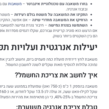
בחרו משאבה עם טכנולוגיית אינברטר
–
משאבות
עם בק
ובזבוז אנרגיה.
התקינו את המשאבה על משטח בולם רעידות
– משטח גומ
הרחיקו את המשאבה מחדרי שינה
– אם אפשר, התקינו 
השתמשו בצנרת גמישה
– חיבור צנרת גמישה למשאבה 
הם בין השקטים ביותר בשוק.
יעילות אנרגטית ועלויות תפ
משאבת לחץ דירתית פועלת כמה פעמים ביום, וחשוב להבין א
נמוכה עלולות להוסיף מאות שקלים לשנה לחשבון החשמל.
איך לחשב את צריכת החשמל?
שקל לקילו-וואט שעה, זה עולה לכ-13.5 שקל לחודש, או כ-160 שקל בשנה. אבל
צריכת החשמל ב-25%-40%, כי הן מתאימות את מהירות הפעולה לדרישה בפועל.
טבלת צריכת אנרגיה משוערת: