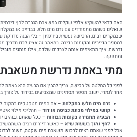
האם כדאי להשקיע אלפי שקלים במשאבת הגברת לחץ דירתית, או
שואלים כשהם מתמודדים עם זרם מים חלש בברזים או במקלחת.
שבמקרים רבים, הרכישה נעשית בחיפזון – בלי הבנה מדויקת ש
למספר הדיירים והקומות בדירה. במאמר זה אציג לכם מדריך מק
נדרשת, איך מתאימים אותה לצרכים שלכם, אילו מותגים מובילי
ותחזוקה.
מתי באמת נדרשת משאבת ה
לפני כל החלטה על רכישה, צריך להבין אם הבעיה היא באמת ל
אחר לגמרי. ישנם מספר תסמינים שמצביעים בבירור על צורך 
זרם מים חלש במקלחת
– אם המים מטפטפים במקום לזרו
קושי במילוי מכונת כביסה או דוד
– תהליכי מילוי איטיי
הבעיה מחמירה בקומות גבוהות
– ככל שאתם גבוהים יותר
לחץ נמוך בשעות שיא
– כאשר דיירים רבים משתמשים ב
אבל לפני שאתם רצים לרכוש משאבת מים שקטה, חשוב לבדוק א