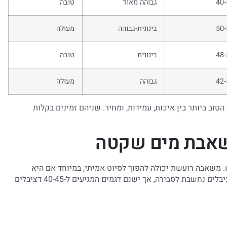
40-
גבוהה מאוד
טובה
50-
בינונית-גבוהה
מעולה
48-
בינונית
טובה
42-
גבוהה
מעולה
Pedro ו-Ebara מציעים את האיזון הטוב ביותר בין איכות, עמידות, ומחיר. שניהם זמינים בקלות
משאבת מים שקטה
 משאבה רועשת יכולה להפוך לסיוט אמיתי, במיוחד אם היא
מותקנת בתוך הבית או קרובה לחדרי שינה. רמת רעש של 50 דציבלים נחשבת לסבירה, אך ישנם דגמים המגיעים ל-40-45 דציבלים