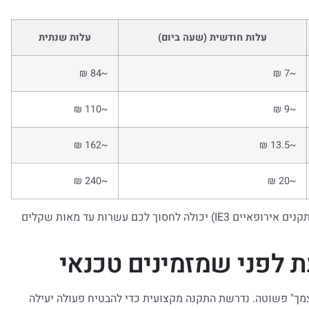
עלות חודשית (שעה ביום)
עלות שנתית
~84 ₪
~7 ₪
~110 ₪
~9 ₪
~162 ₪
~13.5 ₪
~240 ₪
~20 ₪
בחירת משאבה עם דירוג אנרגטי גבוה (כגון תו Energy Star או תקנים אירופאיים IE3) יכולה לחסוך לכם עשרות עד מאות שקלים
ת לפני שמזמינים טכנאי
ך" פשוטה. נדרשת התקנה מקצועית כדי להבטיח פעולה יעילה