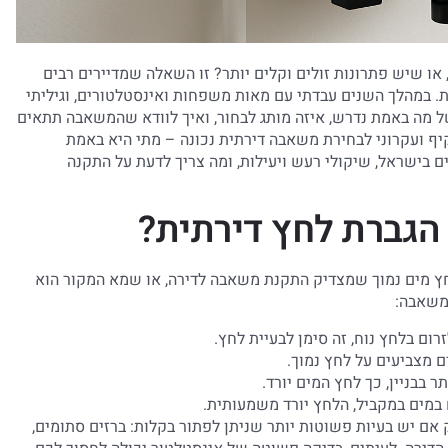
 שיש פתרונות זולים וקלים יותר? זו השאלה שמדיירים רבים
 במהלך השנים עבדתי עם מאות משפחות ואינסטלטורים, וגיליתי
ל מה באמת נדרש, איזה מותג לבחור, ואיך לוודא שהמשאבה תתאים
יף ועקרוני לבחירת משאבה דירתית נכונה – מתי היא באמת
ם בישראל, שיקולי רעש ויעילות, ומה צריך לדעת על התקנה
גברת לחץ דירתית?
חץ מים נמוך שמצדיק התקנת משאבה לדירה, או שמא המקור הוא
במשאבה:
ם בלחץ נוח, זה סימן לבעיית לחץ.
ם מצביעים על לחץ נמוך.
 בבניין, כך לחץ המים יורד.
מים במקביל, הלחץ יורד משמעותית.
ם יש בעיות פשוטות יותר שניתן לפתור בקלות: ברזים סתומים,