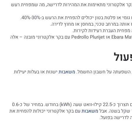
ר אלקטרוני מתאימות את המהירות לדרישה, מה שמפחית רעש
י או פלטת בטון יכולים להפחית את הרעש ב-30%-40%.
אותה במרחב טכני, במחסן או מחוץ לדירה.
מפחית העברת רעידות לקירות.
אם הרעש הוא סוגיה קריטית עבורכם, שקלו דגמים מסדרות Ebara Matrix או Pedrollo Plurijet עם בקר אלקטרוני מובנה – אלה
עול
ת השפעתה על חשבון החשמל.
משאבות
ישנות או בעלות יעילות
משאבה בהספק 1 כ"ס (כ-750 ואט) שפועלת בממוצע שעה ביום תצרוך כ-22.5 קילו-וואט שעה (kWh) בחודש. במחיר של כ-0.6
משאבות
עם בקר אלקטרוני יכולות להפחית את