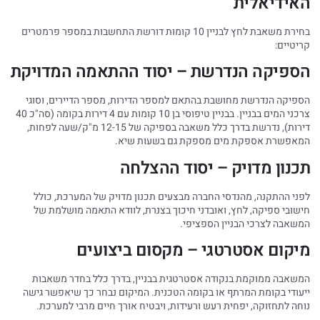
האידיאלית
בחירת משאבת לחץ לבניין 10 קומות דורשת התחשבות במספר פרמטרים
קריטיים:
הספיקה הנדרשת – יסוד ההתאמה המדויקת
הספיקה הנדרשת מחושבת בהתאם למספר הדירות, מספר הדיירים, וסוגי
צרכני המים בבניין. בבניין טיפוסי בן 10 קומות עם 4 דירות בקומה (סה"כ 40
דירות), נדרשת בדרך כלל משאבה בספיקה של 12-15 מ"ק/שעה לפחות,
המאפשרת אספקת מים מספקת גם בשעות שיא.
תכנון מדויק – יסוד ההצלחה
לפני ההתקנה, מהנדסי החברה מבצעים תכנון מדויק של המערכת, כולל
חישובי ספיקה, לחץ, ואובדני חיכוך בצנרת, לוודא התאמה מושלמת של
המשאבה לצרכי הבניין הספציפי.
מיקום אסטרטגי – מקסום ביצועים
המשאבה ממוקמת בנקודה אסטרטגית בבניין, בדרך כלל בחדר משאבות
ייעודי בקומת המרתף או בקומה הטכנית. המיקום נבחר כך שיאפשר גישה
נוחה לתחזוקה, יפחית רעש ורעידות, ויבטיח אורך חיים מרבי למערכת.