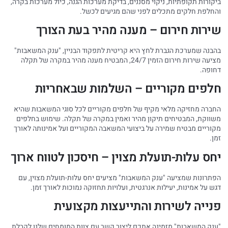
ביקורות תקופתיות, ניקוי מסננים, בדיקת מערכות הגנה, כיול מערכות בקרה,
והחלפת חלקים מתכלים לפני שהם מגיעים לכשל.
שירות חירום – מענה מהיר בעת הצורך
בהבנה שמערכת הגברת לחץ היא קריטית לתפקוד הבניין, "ענק המשאבות"
מציעה שירות חירום הזמין 24/7, המבטיח מענה מהיר במקרה של תקלה
דחופה.
חלפים מקוריים – השלמות שבאחריות
החברה מחזיקה מלאי מקיף של חלפים מקוריים לכל סוגי המשאבות שהיא
משווקת, המבטיחים תיקון מהיר ואמין במקרה של תקלה. שימוש בחלפים
מקוריים מבטיח שמירה על ביצועי המשאבה המקוריים ועל אמינותה לאורך
זמן.
יחס עלות-תועלת מצוין – חיסכון לטווח ארוך
הפתרונות שמציעה "ענק המשאבות" מציעים יחס עלות-תועלת מצוין, עם
דגש על אמינות, יעילות אנרגטית, ועלויות תחזוקה נמוכות לאורך זמן.
פנייה לשירות והתייעצות מקצועית
"ענק המשאבות" מזמינה אתכם ליצור קשר עם צוות המומחים שלנו לקבלת