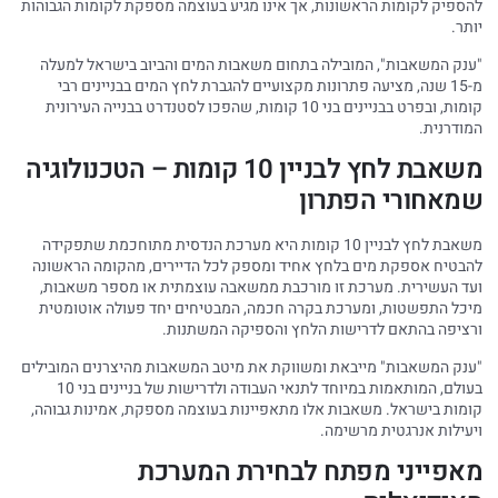
להספיק לקומות הראשונות, אך אינו מגיע בעוצמה מספקת לקומות הגבוהות
יותר.
"ענק המשאבות", המובילה בתחום משאבות המים והביוב בישראל למעלה
מ-15 שנה, מציעה פתרונות מקצועיים להגברת לחץ המים בבניינים רבי
קומות, ובפרט בבניינים בני 10 קומות, שהפכו לסטנדרט בבנייה העירונית
המודרנית.
משאבת לחץ לבניין 10 קומות – הטכנולוגיה
שמאחורי הפתרון
משאבת לחץ לבניין 10 קומות היא מערכת הנדסית מתוחכמת שתפקידה
להבטיח אספקת מים בלחץ אחיד ומספק לכל הדיירים, מהקומה הראשונה
ועד העשירית. מערכת זו מורכבת ממשאבה עוצמתית או מספר משאבות,
מיכל התפשטות, ומערכת בקרה חכמה, המבטיחים יחד פעולה אוטומטית
ורציפה בהתאם לדרישות הלחץ והספיקה המשתנות.
"ענק המשאבות" מייבאת ומשווקת את מיטב המשאבות מהיצרנים המובילים
בעולם, המותאמות במיוחד לתנאי העבודה ולדרישות של בניינים בני 10
קומות בישראל. משאבות אלו מתאפיינות בעוצמה מספקת, אמינות גבוהה,
ויעילות אנרגטית מרשימה.
מאפייני מפתח לבחירת המערכת