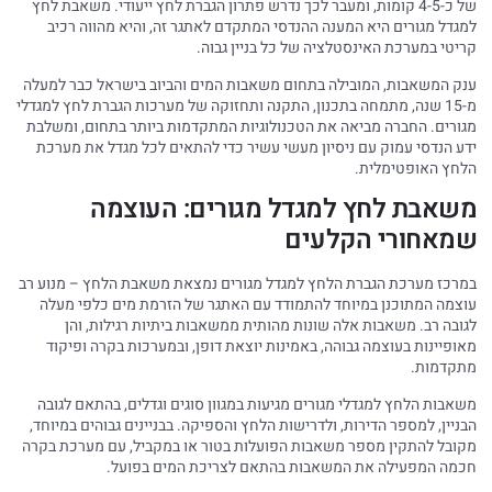
של כ-4-5 קומות, ומעבר לכך נדרש פתרון הגברת לחץ ייעודי. משאבת לחץ
למגדל מגורים היא המענה ההנדסי המתקדם לאתגר זה, והיא מהווה רכיב
קריטי במערכת האינסטלציה של כל בניין גבוה.
ענק המשאבות, המובילה בתחום משאבות המים והביוב בישראל כבר למעלה
מ-15 שנה, מתמחה בתכנון, התקנה ותחזוקה של מערכות הגברת לחץ למגדלי
מגורים. החברה מביאה את הטכנולוגיות המתקדמות ביותר בתחום, ומשלבת
ידע הנדסי עמוק עם ניסיון מעשי עשיר כדי להתאים לכל מגדל את מערכת
הלחץ האופטימלית.
משאבת לחץ למגדל מגורים: העוצמה
שמאחורי הקלעים
במרכז מערכת הגברת הלחץ למגדל מגורים נמצאת משאבת הלחץ – מנוע רב
עוצמה המתוכנן במיוחד להתמודד עם האתגר של הזרמת מים כלפי מעלה
לגובה רב. משאבות אלה שונות מהותית ממשאבות ביתיות רגילות, והן
מאופיינות בעוצמה גבוהה, באמינות יוצאת דופן, ובמערכות בקרה ופיקוד
מתקדמות.
משאבות הלחץ למגדלי מגורים מגיעות במגוון סוגים וגדלים, בהתאם לגובה
הבניין, למספר הדירות, ולדרישות הלחץ והספיקה. בבניינים גבוהים במיוחד,
מקובל להתקין מספר משאבות הפועלות בטור או במקביל, עם מערכת בקרה
חכמה המפעילה את המשאבות בהתאם לצריכת המים בפועל.