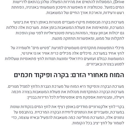
Drive), המסוגלות להתאים את מהירות הפעולה שלהן בהתאם לדרישות
המים בפועל. טכנולוגיה זו מאפשרת חיסכון משמעותי באנרגיה, הפחתת
רעש ורעידות, והארכת אורך החיים של המשאבות.
מערכות בקרה מבוססות מיקרו-מעבדים מנטרות באופן רציף את ביצועי
המערכת, ומתאימות את פעולת המשאבות בזמן אמת. מערכות אלה כוללות
גם יכולות אבחון עצמי, המזהות בעיות פוטנציאליות לפני שהן הופכות
לתקלות של ממש, ומאפשרות תחזוקה מונעת.
מיכלי התפשטות מתקדמים משמשים למניעת "פטיש מים" ולשמירה על
לחץ אחיד במערכת. מיכלים אלה מכילים כרית אוויר או גז אינרטי,
המשמשת כבולם זעזועים הידראולי ומונעת תנודות לחץ פתאומיות שעלולות
לפגוע בצנרת ובאביזרים.
המוח מאחורי הזרם: בקרה ופיקוד חכמים
מערכת הבקרה והפיקוד היא המוח של מערכת הגברת הלחץ למגדל מגורים.
מערכות הבקרה המתקדמות מנהלות את פעולת המשאבות בצורה חכמה
ויעילה, ומבטיחות אספקת מים אופטימלית לכל הדירות בבניין:
בקרי לחץ אלקטרוניים מודדים באופן רציף את לחץ המים בנקודות שונות
במערכת, ומעבירים את הנתונים ליחידת הבקרה המרכזית. בהתבסס על
נתונים אלה, המערכת מחליטה כמה משאבות להפעיל ובאיזו עוצמה, כדי
לשמור על לחץ יציב בכל הקומות.