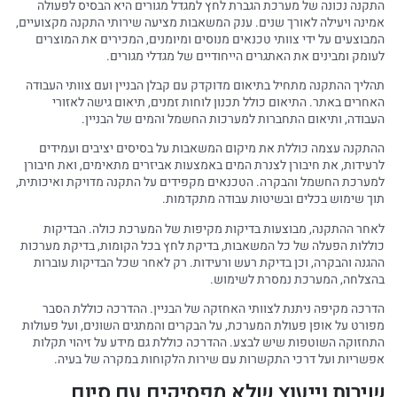
התקנה נכונה של מערכת הגברת לחץ למגדל מגורים היא הבסיס לפעולה
אמינה ויעילה לאורך שנים. ענק המשאבות מציעה שירותי התקנה מקצועיים,
המבוצעים על ידי צוותי טכנאים מנוסים ומיומנים, המכירים את המוצרים
לעומק ומבינים את האתגרים הייחודיים של מגדלי מגורים.
תהליך ההתקנה מתחיל בתיאום מדוקדק עם קבלן הבניין ועם צוותי העבודה
האחרים באתר. התיאום כולל תכנון לוחות זמנים, תיאום גישה לאזורי
העבודה, ותיאום התחברות למערכות החשמל והמים של הבניין.
ההתקנה עצמה כוללת את מיקום המשאבות על בסיסים יציבים ועמידים
לרעידות, את חיבורן לצנרת המים באמצעות אביזרים מתאימים, ואת חיבורן
למערכת החשמל והבקרה. הטכנאים מקפידים על התקנה מדויקת ואיכותית,
תוך שימוש בכלים ובשיטות עבודה מתקדמות.
לאחר ההתקנה, מבוצעות בדיקות מקיפות של המערכת כולה. הבדיקות
כוללות הפעלה של כל המשאבות, בדיקת לחץ בכל הקומות, בדיקת מערכות
ההגנה והבקרה, וכן בדיקת רעש ורעידות. רק לאחר שכל הבדיקות עוברות
בהצלחה, המערכת נמסרת לשימוש.
הדרכה מקיפה ניתנת לצוותי האחזקה של הבניין. ההדרכה כוללת הסבר
מפורט על אופן פעולת המערכת, על הבקרים והמתגים השונים, ועל פעולות
התחזוקה השוטפות שיש לבצע. ההדרכה כוללת גם מידע על זיהוי תקלות
אפשריות ועל דרכי התקשרות עם שירות הלקוחות במקרה של בעיה.
שירות וייעוץ שלא מפסיקים עם סיום