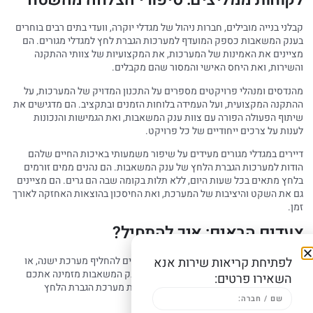
קבלני בנייה מובילים, חברות ניהול של מגדלי יוקרה, וועדי בתים רבים בוחרים
בענק המשאבות כספק המועדף למערכות הגברת לחץ למגדלי מגורים. הם
מציינים את האמינות של המערכות, את המקצועיות של צוותי ההתקנה
והשירות, ואת היחס האישי והמסור שהם מקבלים.
מהנדסים ומנהלי פרויקטים מספרים על התכנון המדויק של המערכות, על
ההתקנה המקצועית, ועל העמידה בלוחות הזמנים ובתקציב. הם מדגישים את
שיתוף הפעולה הפורה עם צוות ענק המשאבות, ואת הגמישות והנכונות
לענות על צרכים ייחודיים של כל פרויקט.
דיירים במגדלי מגורים מעידים על שיפור משמעותי באיכות החיים שלהם
הודות למערכות הגברת הלחץ של ענק המשאבות. הם נהנים ממים זורמים
בלחץ מתאים בכל שעות היום, ללא תלות בקומה שבה הם גרים. הם מציינים
גם את השקט והיציבות של המערכת, ואת החיסכון בהוצאות האחזקה לאורך
זמן.
צעדים הבאים: איך להתחיל?
לפתיחת קריאות שירות אנא
אם אתם מתכננים מגדל מגורים חדש, מחפשים להחליף מערכת ישנה, או
מתמודדים עם בעיות לחץ מים בבניין קיים, ענק המשאבות מזמינה אתכם
השאירו פרטים:
ליצור קשר עוד היום ולהתחיל בתהליך התאמת מערכת הגברת הלחץ
המושלמת לצרכים שלכם.