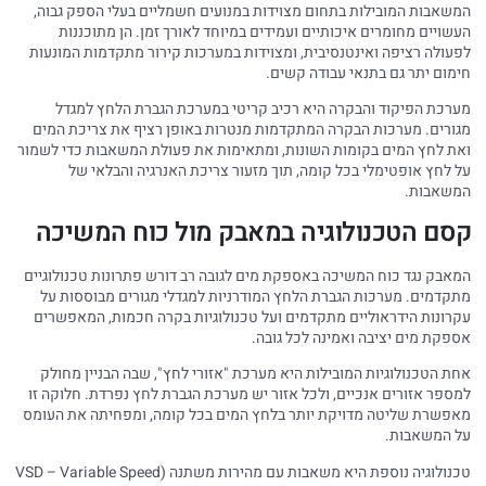
המשאבות המובילות בתחום מצוידות במנועים חשמליים בעלי הספק גבוה,
העשויים מחומרים איכותיים ועמידים במיוחד לאורך זמן. הן מתוכננות
לפעולה רציפה ואינטנסיבית, ומצוידות במערכות קירור מתקדמות המונעות
חימום יתר גם בתנאי עבודה קשים.
מערכת הפיקוד והבקרה היא רכיב קריטי במערכת הגברת הלחץ למגדל
מגורים. מערכות הבקרה המתקדמות מנטרות באופן רציף את צריכת המים
ואת לחץ המים בקומות השונות, ומתאימות את פעולת המשאבות כדי לשמור
על לחץ אופטימלי בכל קומה, תוך מזעור צריכת האנרגיה והבלאי של
המשאבות.
קסם הטכנולוגיה במאבק מול כוח המשיכה
המאבק נגד כוח המשיכה באספקת מים לגובה רב דורש פתרונות טכנולוגיים
מתקדמים. מערכות הגברת הלחץ המודרניות למגדלי מגורים מבוססות על
עקרונות הידראוליים מתקדמים ועל טכנולוגיות בקרה חכמות, המאפשרים
אספקת מים יציבה ואמינה לכל גובה.
אחת הטכנולוגיות המובילות היא מערכת "אזורי לחץ", שבה הבניין מחולק
למספר אזורים אנכיים, ולכל אזור יש מערכת הגברת לחץ נפרדת. חלוקה זו
מאפשרת שליטה מדויקת יותר בלחץ המים בכל קומה, ומפחיתה את העומס
על המשאבות.
טכנולוגיה נוספת היא משאבות עם מהירות משתנה (VSD – Variable Speed