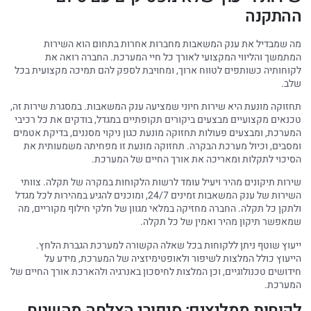
ההתקנה
מה שמבדיל את ענק המשאבות מחברות אחרות בתחום הוא השירות
המתמשך והליווי המקצועי לאורך כל חיי המערכת. החברה רואה את
לקוחותיה כשותפים לטווח ארוך, ומחויבת לספק להם תמיכה מקצועית בכל
שלב.
תחזוקה מונעת היא שירות חיוני שמציעה ענק המשאבות. במסגרת שירות זה,
טכנאים מקצועיים מבצעים ביקורים תקופתיים במגדל, בודקים את כל רכיבי
המערכת, ומבצעים פעולות תחזוקה מונעת כגון ניקוי מסננים, בדיקת אטמים
ומסבים, וכיול מערכת הבקרה. תחזוקה מונעת זו מפחיתה משמעותית את
הסיכוי לתקלות ומאריכה את אורך החיים של המערכת.
שירות תיקונים מהיר ויעיל עומד לרשות הלקוחות במקרה של תקלה. צוותי
השירות של ענק המשאבות זמינים 24/7, ומוכנים להגיע במהירות לכל מגדל
ולתקן כל תקלה. החברה מחזיקה במלאי מגוון של חלקי חילוף מקוריים, מה
שמאפשר תיקון מהיר ואמין של כל תקלה.
ייעוץ שוטף ניתן ללקוחות בכל שאלה הקשורה למערכת הגברת הלחץ.
הייעוץ כולל המלצות לשיפור ולאופטימיזציה של המערכת, מידע על
חידושים טכנולוגיים, וכן המלצות לחיסכון באנרגיה ולהארכת אורך החיים של
המערכת.
לקוחות ממליצים: סיפורי הצלחה מהשטח