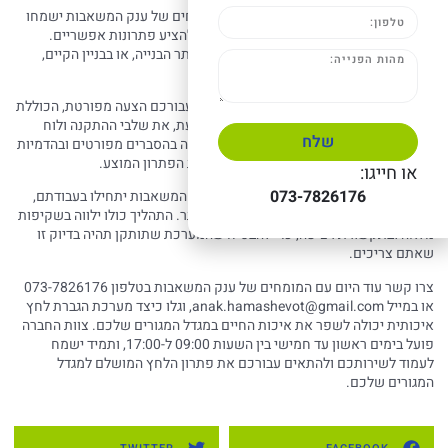
השלב הראשון הוא פגישת ייעוץ, שבה המומחים של ענק המשאבות ישמחו
להקשיב לצרכים שלכם, לענות על שאלות, ולהציע פתרונות אפשריים.
הפגישה יכולה להתקיים במשרדי החברה, באתר הבנייה, או בבניין הקיים,
בהתאם לנוחיותכם.
לאחר הפגישה, צוות התכנון של החברה יכין עבורכם הצעה מפורטת, הכוללת
את המפרט הטכני המלא של המערכת המוצעת, את שלבי ההתקנה ולוח
שלח
הזמנים, ואת העלויות המדויקות. ההצעה תלווה בהסברים מפורטים ובהדמיות
תלת-ממדיות, שיעזרו לכם להבין טוב יותר את הפתרון המוצע.
או חייגו:
073-7826176
לאחר אישור ההצעה, צוותי ההתקנה של ענק המשאבות יתחילו בעבודתם,
תוך תיאום מלא עם הגורמים הרלוונטיים באתר. התהליך כולו ילווה בשקיפות
מלאה ובתקשורת רציפה, כדי להבטיח שהמערכת שתותקן תהיה בדיוק זו
שאתם צריכים.
צרו קשר עוד היום עם המומחים של ענק המשאבות בטלפון 073-7826176
או במייל
anak.hamashevot@gmail.com
, וגלו כיצד מערכת הגברת לחץ
איכותית יכולה לשפר את איכות החיים במגדל המגורים שלכם. צוות החברה
פועל בימים ראשון עד חמישי בין השעות 09:00 ל-17:00, ותמיד ישמח
לעמוד לשירותכם ולהתאים עבורכם את פתרון הלחץ המושלם למגדל
המגורים שלכם.