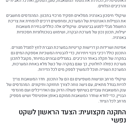
האופטימלית, הכוללת את מספר המשאבות, סוגן, הספקן, ואת כל האביזרים
והרכיבים הנלווים.
שיקולי חיסכון באנרגיה ממלאים תפקיד מרכזי בתכנון. המהנדסים מחשבים
את הנצילות האנרגטית של המערכת, ומחפשים דרכים להפחית את צריכת
החשמל מבלי לפגוע בביצועים. שיקולים אלה כוללים בחירת משאבות
יעילות, תכנון נכון של מערכת הבקרה, ושימוש בטכנולוגיות חסכוניות
באנרגיה.
אמינות ושרידות הן דרישות קריטיות במערכת הגברת לחץ למגדל מגורים.
התכנון כולל רכיבי גיבוי ויתירות, כדי להבטיח המשכיות אספקת המים גם
במקרה של תקלה באחד הרכיבים. במגדלים גבוהים במיוחד, מקובל לתכנן
מערכת כפולה לחלוטין, כך שגם במקרה של כשל מלא באחת המערכות,
המערכת השנייה תוכל להמשיך לספק מים לכל הדירות.
שיקולי מרחב ונגישות משפיעים גם הם על התכנון. חדר המשאבות צריך
להיות בגודל מתאים, עם גישה נוחה לצורך תחזוקה ותיקונים. המהנדסים של
ענק המשאבות עובדים בשיתוף פעולה הדוק עם האדריכלים ועם מהנדסי
הבניין, כדי לוודא שחדר המשאבות ממוקם באופן אופטימלי ושיש מספיק
מרחב לכל הציוד.
התקנה מקצועית: הצעד הראשון לשקט
נפשי