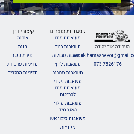
קטגוריות מוצרים
קיצורי דרך
משאבות מים
אודות
משאבות ביוב
חנות
העבודה אור יהודה
משאבות טבולות
יצירת קשר
anak.hamashevot@gmail.
משאבות לחץ
מדיניות פרטיות
073-7826176
משאבות סחרור
מדיניות החזרים
משאבות ניקוז
משאבות מים
לבריכות
משאבות מילוי
מאגר מים
משאבות כיבוי אש
ניקוזיות