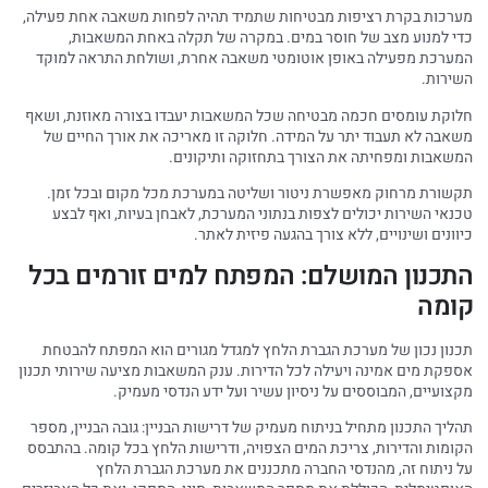
מערכות בקרת רציפות מבטיחות שתמיד תהיה לפחות משאבה אחת פעילה,
כדי למנוע מצב של חוסר במים. במקרה של תקלה באחת המשאבות,
המערכת מפעילה באופן אוטומטי משאבה אחרת, ושולחת התראה למוקד
השירות.
חלוקת עומסים חכמה מבטיחה שכל המשאבות יעבדו בצורה מאוזנת, ושאף
משאבה לא תעבוד יתר על המידה. חלוקה זו מאריכה את אורך החיים של
המשאבות ומפחיתה את הצורך בתחזוקה ותיקונים.
תקשורת מרחוק מאפשרת ניטור ושליטה במערכת מכל מקום ובכל זמן.
טכנאי השירות יכולים לצפות בנתוני המערכת, לאבחן בעיות, ואף לבצע
כיוונים ושינויים, ללא צורך בהגעה פיזית לאתר.
התכנון המושלם: המפתח למים זורמים בכל
קומה
תכנון נכון של מערכת הגברת הלחץ למגדל מגורים הוא המפתח להבטחת
אספקת מים אמינה ויעילה לכל הדירות. ענק המשאבות מציעה שירותי תכנון
מקצועיים, המבוססים על ניסיון עשיר ועל ידע הנדסי מעמיק.
תהליך התכנון מתחיל בניתוח מעמיק של דרישות הבניין: גובה הבניין, מספר
הקומות והדירות, צריכת המים הצפויה, ודרישות הלחץ בכל קומה. בהתבסס
על ניתוח זה, מהנדסי החברה מתכננים את מערכת הגברת הלחץ