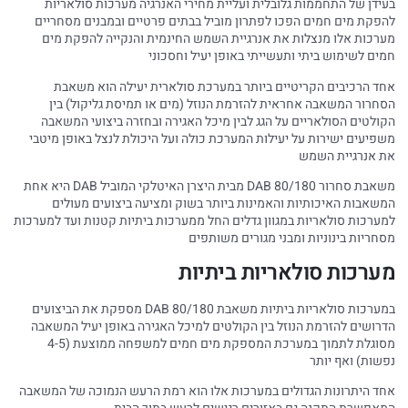
בעידן של התחממות גלובלית ועליית מחירי האנרגיה מערכות סולאריות
להפקת מים חמים הפכו לפתרון מוביל בבתים פרטיים ובמבנים מסחריים
מערכות אלו מנצלות את אנרגיית השמש החינמית והנקייה להפקת מים
חמים לשימוש ביתי ותעשייתי באופן יעיל וחסכוני
אחד הרכיבים הקריטיים ביותר במערכת סולארית יעילה הוא משאבת
הסחרור המשאבה אחראית להזרמת הנוזל (מים או תמיסת גליקול) בין
הקולטים הסולאריים על הגג לבין מיכל האגירה ובחזרה ביצועי המשאבה
משפיעים ישירות על יעילות המערכת כולה ועל היכולת לנצל באופן מיטבי
את אנרגיית השמש
משאבת סחרור DAB 80/180 מבית היצרן האיטלקי המוביל DAB היא אחת
המשאבות האיכותיות והאמינות ביותר בשוק ומציעה ביצועים מעולים
למערכות סולאריות במגוון גדלים החל ממערכות ביתיות קטנות ועד למערכות
מסחריות בינוניות ומבני מגורים משותפים
מערכות סולאריות ביתיות
במערכות סולאריות ביתיות משאבת DAB 80/180 מספקת את הביצועים
הדרושים להזרמת הנוזל בין הקולטים למיכל האגירה באופן יעיל המשאבה
מסוגלת לתמוך במערכת המספקת מים חמים למשפחה ממוצעת (4-5
נפשות) ואף יותר
אחד היתרונות הגדולים במערכות אלו הוא רמת הרעש הנמוכה של המשאבה