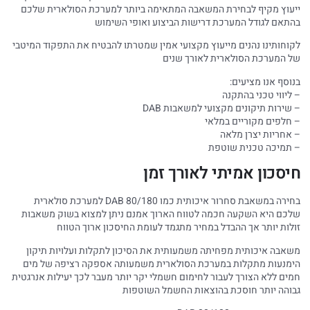
ייעוץ מקיף לבחירת המשאבה המתאימה ביותר למערכת הסולארית שלכם
בהתאם לגודל המערכת דרישות הביצוע ואופי השימוש
לקוחותינו נהנים מייעוץ מקצועי אמין שמטרתו להבטיח את התפקוד המיטבי
של המערכת הסולארית לאורך שנים
בנוסף אנו מציעים:
– ליווי טכני בהתקנה
– שירות תיקונים מקצועי למשאבות DAB
– חלפים מקוריים במלאי
– אחריות יצרן מלאה
– תמיכה טכנית שוטפת
חיסכון אמיתי לאורך זמן
בחירה במשאבת סחרור איכותית כמו DAB 80/180 למערכת סולארית
שלכם היא השקעה חכמה לטווח הארוך אמנם ניתן למצוא בשוק משאבות
זולות יותר אך ההבדל במחיר מתגמד לעומת החיסכון ארוך הטווח
משאבה איכותית מפחיתה משמעותית את הסיכון לתקלות ועלויות תיקון
הימנעות מתקלות במערכת הסולארית משמעותה אספקה רציפה של מים
חמים ללא הצורך לעבור לחימום חשמלי יקר יותר מעבר לכך יעילות אנרגטית
גבוהה יותר חוסכת בהוצאות החשמל השוטפות