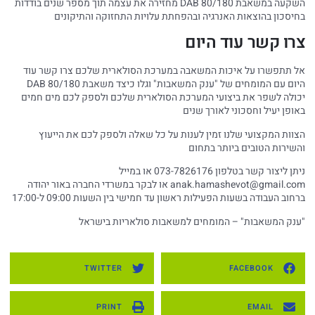
השקעה במשאבת DAB 80/180 מחזירה את עצמה תוך מספר שנים בודדות
בחיסכון בהוצאות האנרגיה ובהפחתת עלויות התחזוקה והתיקונים
צרו קשר עוד היום
אל תתפשרו על איכות המשאבה במערכת הסולארית שלכם צרו קשר עוד
היום עם המומחים של "ענק המשאבות" וגלו כיצד משאבת DAB 80/180
יכולה לשפר את ביצועי המערכת הסולארית שלכם ולספק לכם מים חמים
באופן יעיל וחסכוני לאורך שנים
הצוות המקצועי שלנו זמין לענות על כל שאלה ולספק לכם את הייעוץ
והשירות הטובים ביותר בתחום
ניתן ליצור קשר בטלפון 073-7826176 או במייל
anak.hamashevot@gmail.com
או לבקר במשרדי החברה באור יהודה
ברחוב העבודה בשעות הפעילות ראשון עד חמישי בין השעות 09:00 ל-17:00
"ענק המשאבות" – המומחים למשאבות סולאריות בישראל
TWITTER
FACEBOOK
PRINT
EMAIL