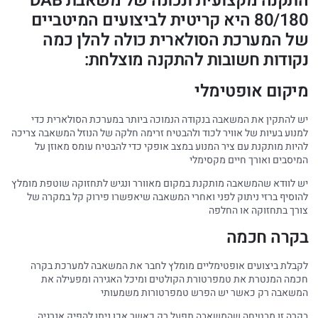
התקנה מקצועית ונכונה של משאבת DAB
80/180 היא קריטית לביצועים המיטביים
של המערכת הסולארית כולה להלן כמה
נקודות חשובות להתקנה מוצלחת:
מיקום אופטימלי
יש להתקין את המשאבה בנקודה הנמוכה ביותר במערכת הסולארית כדי
למנוע בעיות של אוויר לכוד ולהבטיח זרימה חלקה של הנוזל המשאבה צריכה
להיות מותקנת עם ציר המנוע במצב אופקי כדי להבטיח עומס מאוזן על
המיסבים ואורך חיים מקסימלי
יש לוודא שהמשאבה מותקנת במקום מאוורר ונגיש לתחזוקה שוטפת מומלץ
להוסיף ברזי ניתוק לפני ואחרי המשאבה שיאפשרו פירוק קל במקרה של
צורך בתחזוקה או החלפה
בקרה חכמה
לקבלת ביצועים אופטימליים מומלץ לחבר את המשאבה למערכת בקרה
חכמה המנטרת את טמפרטורת הקולטים ומיכל האגירה ומפעילה את
המשאבה רק כאשר יש הפרש טמפרטורות משמעותי
בקרה זו מבטיחה שהמשאבה תפעל רק כאשר אכן ניתן להפיק אנרגיה