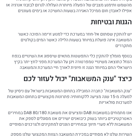
מהשמש ותימנע מצבים של הפעלה מיותרת העלולה לגרום לבזבוז אנרגיה או
אפילו לאובדן חום ממיכל האגירה בשעות החשיכה או בימים מעוננים
הגנות ובטיחות
יש להתקין שסתום אל-חוזר במערכת כדי למנוע זרימה הפוכה כאשר
המשאבה אינה פועלת במיוחד בשעות הלילה כאשר המים בקולטים
מתקררים
בנוסף מומלץ להתקין כלי התפשטות מתאים שיספוג את השינויים בנפח
הנוזל כתוצאה משינויי טמפרטורה ויגן על המערכת מפני לחץ יתר בקיץ
הישראלי החם במיוחד הגנה זו חיונית לאורך חיי המערכת והמשאבה
כיצד "ענק המשאבות" יכול לעזור לכם
"ענק המשאבות" כחברה המובילה בתחום המשאבות בישראל עם ניסיון של
למעלה מ-15 שנה מציעה ללקוחותיה פתרונות מקצועיים בתחום המשאבות
למערכות סולאריות
אנו מתמחים במשאבות DAB ומציעים את משאבת DAB 80/180 במחירים
האטרקטיביים ביותר בשוק כיבואנים ישירים אנו מסוגלים לספק את
המשאבות ללא פערי תיווך ובמחירים הוגנים למתקינים ולצרכנים הסופיים
השירות שלנו לא מסתיים במכירת המשאבה הצוות המקצועי שלנו מספק