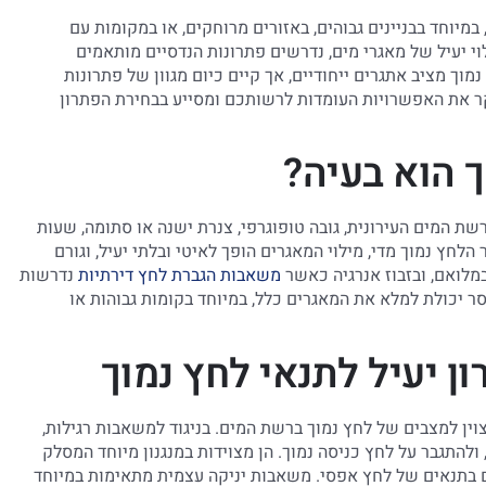
מיוחד בבניינים גבוהים, באזורים מרוחקים, או במקומות עם
 יעיל של מאגרי מים, נדרשים פתרונות הנדסיים מותאמים
וך מציב אתגרים ייחודיים, אך קיים כיום מגוון של פתרונות
קר את האפשרויות העומדות לרשותכם ומסייע בבחירת הפתרון
 הוא בעיה?
שת המים העירונית, גובה טופוגרפי, צנרת ישנה או סתומה, שעות
חץ נמוך מדי, מילוי המאגרים הופך לאיטי ובלתי יעיל, וגורם
מלואם, ובזבוז אנרגיה כאשר
משאבות הגברת לחץ דירתיות
נדרשות
סר יכולת למלא את המאגרים כלל, במיוחד בקומות גבוהות או
ן יעיל לתנאי לחץ נמוך
Self-Priming Pu) מהוות פתרון מצוין למצבים של לחץ נמוך ברשת המים. בניגוד למשאבות רגילות,
להתגבר על לחץ כניסה נמוך. הן מצוידות במנגנון מיוחד המסלק
גם בתנאים של לחץ אפסי. משאבות יניקה עצמית מתאימות במיוחד