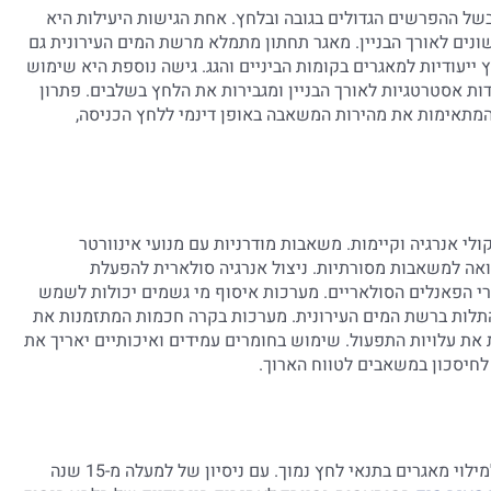
 בשל ההפרשים הגדולים בגובה ובלחץ. אחת הגישות היעילות היא
נים לאורך הבניין. מאגר תחתון מתמלא מרשת המים העירונית גם
ייעודיות למאגרים בקומות הביניים והגג. גישה נוספת היא שימוש
Booster Pump), המותקנות בנקודות אסטרטגיות לאורך הבניין ומגבירות את הלחץ בשלבים. פתרון
קדם נוסף הוא מערכות VFD (Variable Frequency Drive) המתאימות את מהירות המשאבה באופן דינמי ללחץ הכניסה,
י אנרגיה וקיימות. משאבות מודרניות עם מנועי אינוורטר
ה למשאבות מסורתיות. ניצול אנרגיה סולארית להפעלת
רי הפאנלים הסולאריים. מערכות איסוף מי גשמים יכולות לשמש
תלות ברשת המים העירונית. מערכות בקרה חכמות המתזמנות את
 עלויות התפעול. שימוש בחומרים עמידים ואיכותיים יאריך את
לחיסכון במשאבים לטווח הארוך.
אנחנו בענק המשאבות מתמחים באספקת פתרונות מקצועיים למילוי מאגרים בתנאי לחץ נמוך. עם ניסיון של למעלה מ-15 שנה