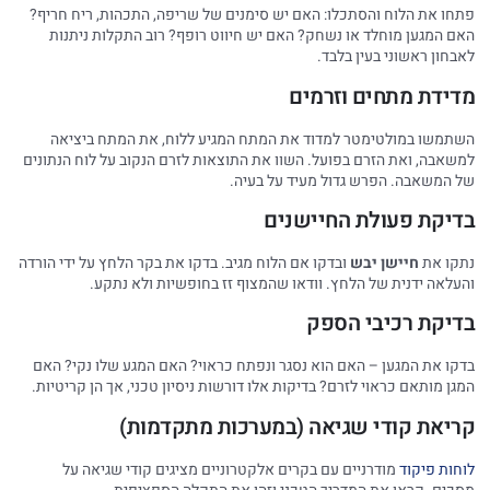
פתחו את הלוח והסתכלו: האם יש סימנים של שריפה, התכהות, ריח חריף?
האם המגען מוחלד או נשחק? האם יש חיווט רופף? רוב התקלות ניתנות
לאבחון ראשוני בעין בלבד.
מדידת מתחים וזרמים
השתמשו במולטימטר למדוד את המתח המגיע ללוח, את המתח ביציאה
למשאבה, ואת הזרם בפועל. השוו את התוצאות לזרם הנקוב על לוח הנתונים
של המשאבה. הפרש גדול מעיד על בעיה.
בדיקת פעולת החיישנים
נתקו את
חיישן יבש
ובדקו אם הלוח מגיב. בדקו את בקר הלחץ על ידי הורדה
והעלאה ידנית של הלחץ. וודאו שהמצוף זז בחופשיות ולא נתקע.
בדיקת רכיבי הספק
בדקו את המגען – האם הוא נסגר ונפתח כראוי? האם המגע שלו נקי? האם
המגן מותאם כראוי לזרם? בדיקות אלו דורשות ניסיון טכני, אך הן קריטיות.
קריאת קודי שגיאה (במערכות מתקדמות)
לוחות פיקוד
מודרניים עם בקרים אלקטרוניים מציגים קודי שגיאה על