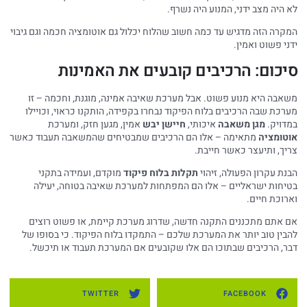
לא היה מצב ידני, המנוע היה נשרף.
המקרה הזה מדגיש עד כמה חשוב שהלוח יכלול גם אוטומציה חכמה וגם גיבוי
ידני פשוט ואמין.
סיכום: הרכיבים קובעים את האמינות
משאבה היא מנוע פשוט. אבל מערכת שאיבה אמינה, מוגנת, וחכמה – זו
מערכת שבה הרכיבים בלוח הפיקוד נבחרו בקפידה, הותקנו כראוי, וכויילו
במדויק.
מגן משאבה
איכותי,
חיישן יבש
אמין, מגען חזק, ומערכת
אוטומציה
מתאימה – אלו הם הרכיבים שמבטיחים שהמשאבה תעבוד כאשר
צריך, ותיעצר כאשר חייבת.
הבנת עקרון הפעולה, זיהוי
תקלות בלוח פיקוד
מוקדם, ועמידה בתקני
בטיחות ישראליים – אלו הם המפתחות למערכת שאיבה בטוחה, יעילה
וארוכת חיים.
אם אתם מתכננים התקנה חדשה, שדרוג מערכת קיימת, או פשוט רוצים
להבין טוב יותר את המערכת שלכם – התמקדו בלוח הפיקוד. כי בסופו של
דבר, הרכיבים שבתוכו הם אלו שקובעים אם המערכת תעבוד או תיכשל.
TWITTER
FACEBOOK