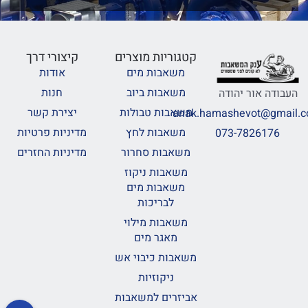
קטגוריות מוצרים
קיצורי דרך
משאבות מים
אודות
משאבות ביוב
חנות
העבודה אור יהודה
משאבות טבולות
יצירת קשר
anak.hamashevot@gmail.
משאבות לחץ
מדיניות פרטיות
073-7826176
משאבות סחרור
מדיניות החזרים
משאבות ניקוז
משאבות מים
לבריכות
משאבות מילוי
מאגר מים
משאבות כיבוי אש
ניקוזיות
אביזרים למשאבות