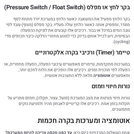
בקר לחץ או מפלס (Pressure Switch / Float Switch)
בקר הלחץ מפעיל את המשאבה כאשר הלחץ במערכת יורד מתחת לסף
מוגדר, ומפסיק אותה כאשר הלחץ עולה מעליו. בקר מפלס (מצוף) עובד לפי
גובה המים במיכל או בבור. רכיבים אלו קובעים את לוגיקת ההפעלה
הבסיסית, ויש לכייל אותם בדיוק כדי למנוע מחזורי הדלקה-כיבוי תכופים מדי
(cycling).
טיימר (Timer) ורכיבי בקרה אלקטרוניים
במערכות מתקדמות, טיימרים מאפשרים עיכובי הפעלה, הפעלה מחזורית, או
הפעלה לפי תוכנית זמנים. רכיבים אלו הופכים את הלוח לחכם יותר,
ומאפשרים
אוטומציה
מלאה ללא התערבות אנושית.
נורות חיווי וזמזם
נורות חיווי מציגות את מצב המערכת (פועל, עצור, תקלה), וזמזם מתריע על
תקלות בזמן אמת. רכיבים אלו קריטיים לאבחון מהיר ולמניעת נזקים
מתמשכים.
אוטומציה ומערכות בקרה חכמות
אחת השאלות המרכזיות כיום היא:
עד כמה חכמה צריכה להיות המערכת?