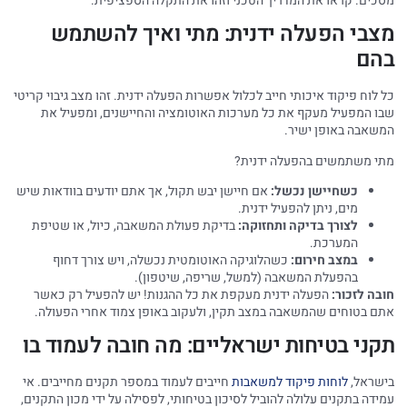
מסכים. קראו את המדריך הטכני וזהו את התקלה הספציפית.
מצבי הפעלה ידנית: מתי ואיך להשתמש
בהם
כל לוח פיקוד איכותי חייב לכלול אפשרות הפעלה ידנית. זהו מצב גיבוי קריטי
שבו המפעיל מעקף את כל מערכות האוטומציה והחיישנים, ומפעיל את
המשאבה באופן ישיר.
מתי משתמשים בהפעלה ידנית?
כשחיישן נכשל:
אם חיישן יבש תקול, אך אתם יודעים בוודאות שיש
מים, ניתן להפעיל ידנית.
לצורך בדיקה ותחזוקה:
בדיקת פעולת המשאבה, כיול, או שטיפת
המערכת.
במצב חירום:
כשהלוגיקה האוטומטית נכשלה, ויש צורך דחוף
בהפעלת המשאבה (למשל, שריפה, שיטפון).
חובה לזכור:
הפעלה ידנית מעקפת את כל ההגנות! יש להפעיל רק כאשר
אתם בטוחים שהמשאבה במצב תקין, ולעקוב באופן צמוד אחרי הפעולה.
תקני בטיחות ישראליים: מה חובה לעמוד בו
בישראל,
לוחות פיקוד למשאבות
חייבים לעמוד במספר תקנים מחייבים. אי
עמידה בתקנים עלולה להוביל לסיכון בטיחותי, לפסילה על ידי מכון התקנים,