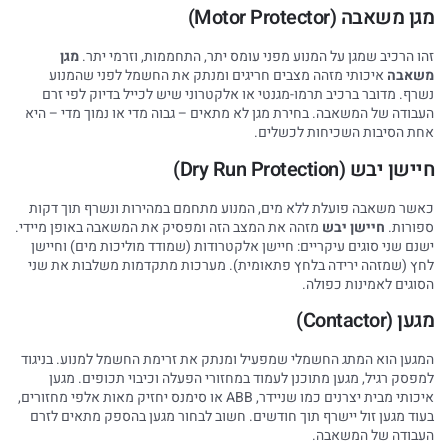
מגן משאבה (Motor Protector)
זהו הרכיב שמגן על המנוע מפני עומס יתר, התחממות, וזרמי יתר.
מגן
משאבה
איכותי מזהה מצבים חריגים ומנתק את החשמל לפני שהמנוע
נשרף. מדובר ברכיב תרמו-מגנטי או אלקטרוני שיש לכייל בדיוק לפי זרם
העבודה של המשאבה. בחירת מגן לא מתאים – גבוה מדי או נמוך מדי – היא
אחת הסיבות השכיחות לכשלים.
חיישן יבש (Dry Run Protection)
כאשר משאבה פועלת ללא מים, המנוע מתחמם במהירות ונשרף תוך דקות
ספורות.
חיישן יבש
מזהה את המצב הזה ומפסיק את המשאבה באופן מיידי.
ישנם שני סוגים עיקריים: חיישן אלקטרודות (שמודד מוליכות מים) וחיישן
לחץ (שמזהה ירידה בלחץ פתאומית). מערכות מתקדמות משלבות את שני
הסוגים לאמינות כפולה.
מגען (Contactor)
המגען הוא המתג החשמלי שמפעיל ומנתק את זרימת החשמל למנוע. בניגוד
למפסק רגיל, מגען מתוכנן לעמוד במחזורי הפעלה וכיבוי תכופים. מגען
איכותי מבית יצרנים כמו שניידר, ABB או סימנס יחזיק מאות אלפי מחזורים,
בעוד מגען זול יישרף תוך חודשים. חשוב לבחור מגען בהספק מתאים לזרם
העבודה של המשאבה.