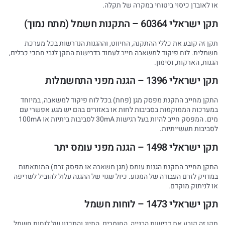
או לאובדן כיסוי ביטוחי במקרה של תקלה.
תקן ישראלי 60364 – התקנות חשמל (מתח נמוך)
תקן זה קובע את כללי ההתקנה, החיווט, וההגנות הנדרשות בכל מערכת
חשמלית. לוח פיקוד למשאבה חייב לעמוד בדרישות התקן לגבי חתכי כבלים,
הגנות, הארקות, וסימון.
תקן ישראלי 1396 – הגנה מפני התחשמלות
התקן מחייב התקנת מפסק מגן (פחת) בכל לוח פיקוד למשאבה, במיוחד
במערכות הממוקמות בסביבות לחות או באזורים בהם יש מגע אפשרי עם
מים. המפסק חייב להיות בעל רגישות 30mA לסביבות ביתיות או 100mA
לסביבות תעשייתיות.
תקן ישראלי 1498 – הגנה מפני עומס יתר
התקן מחייב התקנת הגנות עומס (מגן משאבה או מפסק זרם) המותאמות
במדויק לזרם העבודה של המנוע. כיול שגוי של ההגנה עלול להוביל לשריפה
או לניתוק מוקדם.
תקן ישראלי 1473 – לוחות חשמל
תקן זה קובע את דרישות הבנייה, החומרים, התיוג והתכנון של לוחות חשמל.