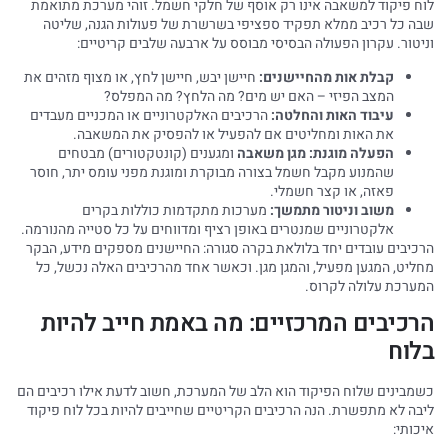
לוח פיקוד למשאבה אינו רק אוסף של חלקי חשמל. זוהי מערכת מתואמת
שבה כל רכיב ממלא תפקיד ספציפי בשרשרת של פעולות הגנה, שליטה
וניטור. עקרון הפעולה הבסיסי מבוסס על ארבעה שלבים קריטיים:
קבלת אות מהחיישנים:
חיישן יבש, חיישן לחץ, או מצוף מזהים את
המצב הפיזי – האם יש מים? מה הלחץ? מה המפלס?
עיבוד האות והחלטה:
הרכיבים האלקטרוניים או המכניים מעבדים
את האות ומחליטים אם להפעיל או להפסיק את המשאבה.
הפעלה מוגנת:
מגן משאבה
ומגענים (קונטקטורים) מבטחים
שהמנוע מקבל חשמל בצורה מבוקרת ומוגנת מפני עומס יתר, חוסר
פאזה, או קצר חשמלי.
משוב וניטור מתמשך:
מערכות מתקדמות כוללות בקרים
אלקטרוניים שמנטרים באופן רציף ומדווחים על כל סטייה מהנורמה.
הרכיבים עובדים יחד בלולאת בקרה סגורה: החיישנים מספקים מידע, הבקר
מחליט, המגען מפעיל, והמגן מגן. וכאשר אחד מהרכיבים האלה נכשל, כל
המערכת עלולה לקרוס.
הרכיבים המרכזיים: מה באמת חייב להיות
בלוח
כשמבינים שלוח הפיקוד הוא הלב של המערכת, חשוב לדעת אילו רכיבים הם
ליבה לא מתפשרת. הנה הרכיבים הקריטיים שחייבים להיות בכל לוח פיקוד
איכותי: