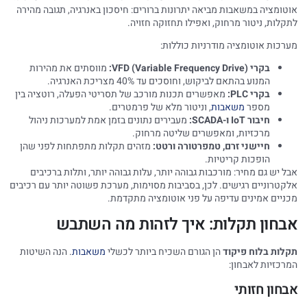
אוטומציה במשאבות מביאה יתרונות ברורים: חיסכון באנרגיה, תגובה מהירה
לתקלות, ניטור מרחוק, ואפילו תחזוקה חזויה.
מערכות אוטומציה מודרניות כוללות:
בקרי VFD (Variable Frequency Drive):
מווסתים את מהירות
המנוע בהתאם לביקוש, וחוסכים עד 40% מצריכת האנרגיה.
בקרי PLC:
מאפשרים תכנות מורכב של תסריטי הפעלה, רוטציה בין
מספר
משאבות
, וניטור מלא של פרמטרים.
חיבור IoT ו-SCADA:
מעבירים נתונים בזמן אמת למערכות ניהול
מרכזיות, ומאפשרים שליטה מרחוק.
חיישני זרם, טמפרטורה ורטט:
מזהים תקלות מתפתחות לפני שהן
הופכות קריטיות.
אבל יש גם מחיר: מורכבות גבוהה יותר, עלות גבוהה יותר, ותלות ברכיבים
אלקטרוניים רגישים. לכן, בסביבות מסוימות, מערכת פשוטה יותר עם רכיבים
מכניים אמינים עדיפה על פני אוטומציה מתקדמת.
אבחון תקלות: איך לזהות מה השתבש
תקלות בלוח פיקוד
הן הגורם השכיח ביותר לכשלי
משאבות
. הנה השיטות
המרכזיות לאבחון:
אבחון חזותי