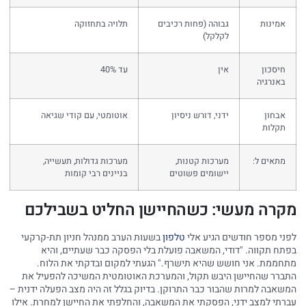
אמינות
גבוהה (פחות רכיבים
תלויה בתחזוקה
לקלקל)
חיסכון
אין
עד 40%
באנרגיה
אבחון
ידני, דורש ניסיון
אוטומטי, עם קודי שגיאה
תקלות
מתאים ל:
מערכות קטנות,
מערכות גדולות, תעשייה,
יישומים פשוטים
בניינים רבי קומות
מקרה מעשי: כשהחיישן החליט בשבילכם
לפני מספר חודשים הגיע אלי
טלפון
בשעות הערב ממנהל חניון תת-קרקעי
בפתח תקווה. "דודי, המשאבה פועלת בלי הפסקה כבר שעתיים, והיא
מתחממת. אני חושש שהיא תישרף." הגעתי למקום ובדקתי את הלוח.
התברר שהחיישן היבש תקול, והמערכת האוטומטית המשיכה להפעיל את
המשאבה למרות שהבור כבר התרוקן. בדיוק בגלל זה היה מצב הפעלה ידנית –
עברתי למצב ידני, הפסקתי את המשאבה, והחלפתי את החיישן למחרת. אילו