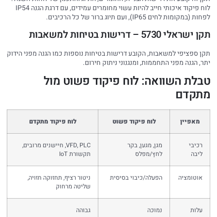
לוח פיקוד איכותי חייב להיות עשוי מחומרים עמידים, עם דרגת הגנה IP54
לפחות (במקומות לחים IP65), ועם תיוג ברור של כל הרכיבים.
תקן ישראלי 5730 – דרישות בטיחות למשאבות
תקן ספציפי למשאבות, הקובע דרישות בטיחות נוספות כמו הגנה מפני הידוק
יתר, הגנה מפני התחממות, ומנגנוני ניתוק חירום.
טבלת השוואה: לוח פיקוד פשוט מול
מתקדם
מאפיין
לוח פיקוד פשוט
לוח פיקוד מתקדם
רכיבי
מגן, מגען, בקר
VFD, PLC, חיישנים מרובים,
ליבה
לחץ/מפלס
תקשורת IoT
אוטומציה
הפעלה/כיבוי בסיסית
ניטור רציף, תחזוקה חזויה,
שליטה מרחוק
עלות
נמוכה
גבוהה