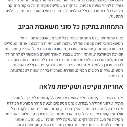
הטכנאים שלנו מבצעים בדיקות תרמוגרפיות לאיתור נקודות חמות, מדידות
רעידות לזיהוי בעיות מכניות, ובדיקות חשמליות מקיפות. כל ביקור תחזוקה
מלווה בדו"ח מפורט הכולל המלצות לשיפור ביצועי המערכת וחיסכון בעלויות
התפעול.
התמחות בתיקון כל סוגי משאבות הביוב
צוות המומחים שלנו מתמחה בתיקון כל סוגי משאבות הביוב – החל
ממשאבות ביתיות קטנות ועד למערכות תעשייתיות מורכבות. אנחנו מטפלים
במשאבות טוחנות, משאבות העברה,
משאבות טבולות
מכל הגדלים, ומערכות
שאיבה רב-שלביות. הניסיון הרב שצברנו לאורך השנים מאפשר לנו להתמודד
עם תקלות מורכבות ולמצוא פתרונות יצירתיים גם למערכות ישנות שקשה
להשיג עבורן חלפים. אנחנו מבצעים שיפוצים מקיפים הכוללים החלפת
מנועים, שיקום רכיבים מכניים, ושדרוג מערכות בקרה ישנות לטכנולוגיות
מודרניות.
אחריות מקיפה ושקיפות מלאה
אנחנו גאים בשקיפות המלאה שאנו מציעים ללקוחותינו לאורך כל תהליך
התיקון. לפני תחילת העבודה, אנחנו מספקים הצעת מחיר מפורטת הכוללת
את כל העלויות הצפויות. במהלך התיקון, אנחנו מעדכנים את הלקוח בכל
שלב ומבקשים אישור לכל שינוי או תוספת. כל עבודת תיקון מלווה באחריות
מקיפה על העבודה והחלקים, המעניקה ללקוחותינו שקט נפשי. אנחנו
מחויבים לספק שירות אמין ומקצועי במחירים הוגנים, תוך שמירה על