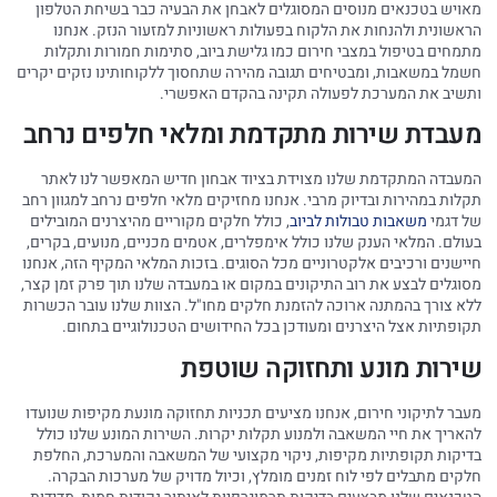
מאויש בטכנאים מנוסים המסוגלים לאבחן את הבעיה כבר בשיחת הטלפון
הראשונית ולהנחות את הלקוח בפעולות ראשוניות למזעור הנזק. אנחנו
מתמחים בטיפול במצבי חירום כמו גלישת ביוב, סתימות חמורות ותקלות
חשמל במשאבות, ומבטיחים תגובה מהירה שתחסוך ללקוחותינו נזקים יקרים
ותשיב את המערכת לפעולה תקינה בהקדם האפשרי.
מעבדת שירות מתקדמת ומלאי חלפים נרחב
המעבדה המתקדמת שלנו מצוידת בציוד אבחון חדיש המאפשר לנו לאתר
תקלות במהירות ובדיוק מרבי. אנחנו מחזיקים מלאי חלפים נרחב למגוון רחב
של דגמי
משאבות טבולות לביוב
, כולל חלקים מקוריים מהיצרנים המובילים
בעולם. המלאי הענק שלנו כולל אימפלרים, אטמים מכניים, מנועים, בקרים,
חיישנים ורכיבים אלקטרוניים מכל הסוגים. בזכות המלאי המקיף הזה, אנחנו
מסוגלים לבצע את רוב התיקונים במקום או במעבדה שלנו תוך פרק זמן קצר,
ללא צורך בהמתנה ארוכה להזמנת חלקים מחו"ל. הצוות שלנו עובר הכשרות
תקופתיות אצל היצרנים ומעודכן בכל החידושים הטכנולוגיים בתחום.
שירות מונע ותחזוקה שוטפת
מעבר לתיקוני חירום, אנחנו מציעים תכניות תחזוקה מונעת מקיפות שנועדו
להאריך את חיי המשאבה ולמנוע תקלות יקרות. השירות המונע שלנו כולל
בדיקות תקופתיות מקיפות, ניקוי מקצועי של המשאבה והמערכת, החלפת
חלקים מתבלים לפי לוח זמנים מומלץ, וכיול מדויק של מערכות הבקרה.