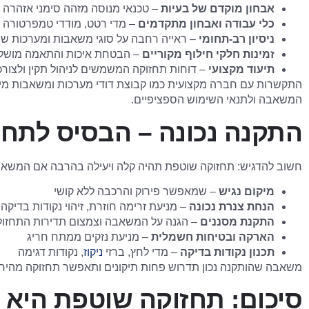
אבחון מוקדם של בעיות
– טכנאי מנוסה מזהה סימני אזהרה 
כלי עבודה ואבחון מתקדמים
– מדי רטט, מודדי טמפרטורה א
ניסיון רב-תחומי
– ראייה רחבה על סוגי משאבות ומערכות שו
זמינות חלקי חילוף מקוריים
– הבטחת איכות והתאמה מושל
תיעוד מקצועי
– דוחות תחזוקה המשמשים לניהול תקין ולצורכ
התקשרות עם חברה מקצועית כמו קבוצת דודי מערכות ומשאבות מי
המשאבה ולתנאי השימוש הספציפיים.
התקנה נכונה – הבסיס לתח
חשוב להדגיש: תחזוקה שוטפת תהיה קלה ויעילה בהרבה אם המשאבה
מיקום נגיש
– שמאפשר פירוק והרכבה ללא קושי
הנחת צנרת נכונה
– מניעת זרימה חוזרת, זיהוי נקודות בדיקה 
התקנת מסננים
– הגנה על המשאבה וצמצום תדירות התחזוק
הארקה ובטיחות חשמלית
– מניעת נזקים ממתח חריג
תכנון נקודות בדיקה
– מדי לחץ, ברזי
ניקוז
, נקודות דגימה
משאבה שהותקנה נכון תדרוש פחות תיקונים ותאפשר תחזוקה מהירה ו
סיכום: תחזוקה שוטפת היא