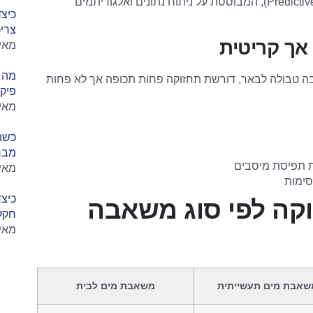
(Predictive Maintenance), המבוססת על ניתוח נתונים ואלגוריתמים
כיצ
צרי
אך קריטית
מאי 12, 26
מה 
 טבולה לבאר, דורשת תחזוקה פחות תכופה אך לא פחות
פיק
מאי 12, 26
כשה
מבח
 תפיסת מיסבים
מאי 12, 26
סימות
כיצ
קה לפי סוג משאבה
חקל
מאי 12, 26
שאבת מים תעשייתית
משאבת מים לבית