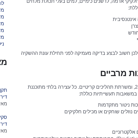
יקי אדמה, לדשנים כימיים, למים בעלי תכולת מלחים
לו
ללת:
מש
מש
אינטנסיבית
מש
מש
ודש
מש
ניק
ולכן חשוב לבצע בדיקה מעמיקה לפני תחילת עונת ההשקיה
מא
ות מרביים
משאבת מים תעשייתית פועלת לרוב במשמרות רציפות, לעיתים 24/7, ומשרתת תהליכים קריטיים. כל עצירה בלתי מתוכננת
תקן
 במשאבות תעשייתיות כוללת:
דירת
מאי 12, 26
ות ניטור מתקדמות
נוזלים שוחקים או מכילים חלקיקים
סקי
דירת
מאי 12, 26
 אלקטרוניים