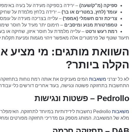
ספיקה (מ"ק/שעה)
– ירידה בספיקה מעידה על בעיה באימפל
עומד (לחץ, במטרים או בר)
– ירידה בלחץ מלמדת על שחיקה
צריכת זרם חשמלי (אמפר)
– עלייה בצריכה מעידה על עומס 
טמפרטורת מנוע ומיסבים
– חימום יתר מעיד על חוסר שימון
רמת רעש ורטט
– עלייה מלמדת על חוסר איזון, שחיקה או בע
תיעוד שוטף של פרמטרים אלה מאפשר זיהוי מגמות ומניעת תקלות 
השוואת מותגים: מי מציע 
הקלה ביותר?
לא כל יצרני
משאבות
המים מעניקים את אותה רמת נוחות בתחזוקה
התחשבות בתחזוקה פשוטה ונגישה, בעוד אחרים דורשים כלי עבודה מ
Pedrollo – פשטות ונגישות
משאבות
Pedrollo נחשבות לידידותיות במיוחד לתחזוקה. האימ
מלא של המשאבה. המותג מספק גם מדריכי תחזוקה מפורטים ומחלקי 
DAB – תחזוקה חכמה