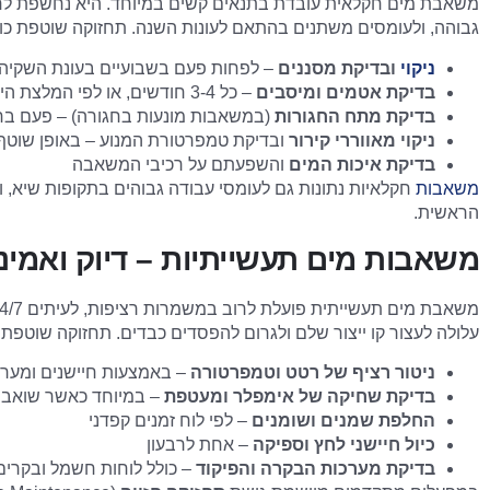
משאבת מים חקלאית עובדת בתנאים קשים במיוחד. היא נחשפת לחלק
גבוהה, ולעומסים משתנים בהתאם לעונות השנה. תחזוקה שוטפת כו
ניקוי
ובדיקת מסננים
– לפחות פעם בשבועיים בעונת השקיה 
בדיקת אטמים ומיסבים
– כל 3-4 חודשים, או לפי המלצת היצרן
בדיקת מתח החגורות
(במשאבות מונעות בחגורה) – פעם בח
ניקוי מאווררי קירור
ובדיקת טמפרטורת המנוע – באופן שוטף
בדיקת איכות המים
והשפעתם על רכיבי המשאבה
משאבות
חקלאיות נתונות גם לעומסי עבודה גבוהים בתקופות שיא, 
הראשית.
משאבות מים תעשייתיות – דיוק ואמינ
עלולה לעצור קו ייצור שלם ולגרום להפסדים כבדים. תחזוקה שוטפת
ניטור רציף של רטט וטמפרטורה
– באמצעות חיישנים ומערכ
בדיקת שחיקה של אימפלר ומעטפת
– במיוחד כאשר שואבים 
החלפת שמנים ושומנים
– לפי לוח זמנים קפדני
כיול חיישני לחץ וספיקה
– אחת לרבעון
בדיקת מערכות הבקרה והפיקוד
– כולל לוחות חשמל ובקרים