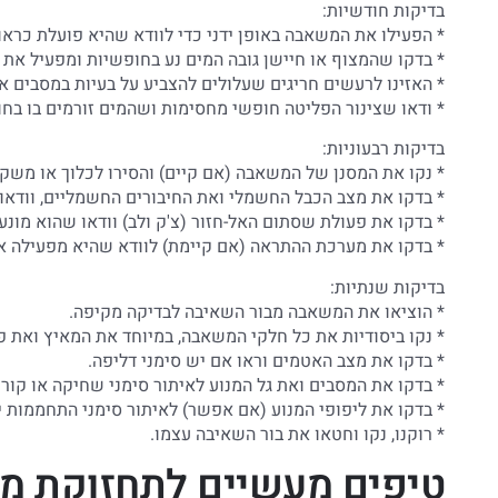
בדיקות חודשיות:
* הפעילו את המשאבה באופן ידני כדי לוודא שהיא פועלת כראוי
* בדקו שהמצוף או חיישן גובה המים נע בחופשיות ומפעיל את
* האזינו לרעשים חריגים שעלולים להצביע על בעיות במסבים או
* ודאו שצינור הפליטה חופשי מחסימות ושהמים זורמים בו בחו
בדיקות רבעוניות:
* נקו את המסנן של המשאבה (אם קיים) והסירו לכלוך או משק
* בדקו את מצב הכבל החשמלי ואת החיבורים החשמליים, וודאו ש
* בדקו את פעולת שסתום האל-חזור (צ'ק ולב) וודאו שהוא מונע 
* בדקו את מערכת ההתראה (אם קיימת) לוודא שהיא מפעילה א
בדיקות שנתיות:
* הוציאו את המשאבה מבור השאיבה לבדיקה מקיפה.
* נקו ביסודיות את כל חלקי המשאבה, במיוחד את המאיץ ואת פ
* בדקו את מצב האטמים וראו אם יש סימני דליפה.
* בדקו את המסבים ואת גל המנוע לאיתור סימני שחיקה או קורוז
* בדקו את ליפופי המנוע (אם אפשר) לאיתור סימני התחממות ית
* רוקנו, נקו וחטאו את בור השאיבה עצמו.
טיפים מעשיים לתחזוקת מש