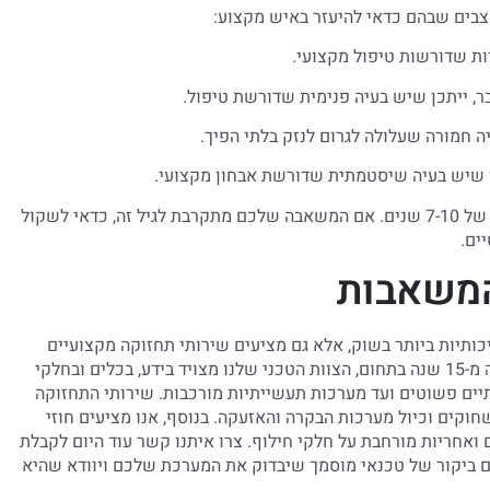
צבים שבהם כדאי להיעזר באיש מקצוע:
ות שדורשות טיפול מקצועי.
, ייתכן שיש בעיה פנימית שדורשת טיפול.
 חמורה שעלולה לגרום לנזק בלתי הפיך.
 שיש בעיה שיסטמתית שדורשת אבחון מקצועי.
גיל המשאבה – משאבות ניקוז טיפוסיות מתוכננות לחיי שירות של 7-10 שנים. אם המשאבה שלכם מתקרבת לגיל זה, כדאי לשקול
ים.
המשאבות
תיות ביותר בשוק, אלא גם מציעים שירותי תחזוקה מקצועיים
שיבטיחו את פעולתן התקינה לאורך שנים. עם ניסיון של למעלה מ-15 שנה בתחום, הצוות הטכני שלנו מצויד בידע, בכלים ובחלקי
תיים פשוטים ועד מערכות תעשייתיות מורכבות. שירותי התחזוקה
חוקים וכיול מערכות הבקרה והאזעקה. בנוסף, אנו מציעים חוזי
 ואחריות מורחבת על חלקי חילוף. צרו איתנו קשר עוד היום לקבלת
ם ביקור של טכנאי מוסמך שיבדוק את המערכת שלכם ויוודא שהיא