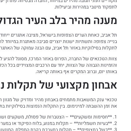
מקוריים וזמני תגובה מהירים במיוחד, החברה מבטיחה פתרון יע
לתפקוד מיטבי במהירות וביעילות.
מענה מהיר בלב העיר הגדול
תל אביב, כאחת הערים הצפופות בישראל, מציבה אתגרים ייחודיי
בנייה צפופה ותשתיות ישנות יוצרים סביבה מאתגרת במיוחד לת
לתקלות בסילוקיות באזור תל אביב, עם הבנה עמוקה של האתגרי
צוות הטכנאים של החברה, הפרוס באזור המרכז, מסוגל להגיע ל
והזמינות הגבוהה של הצוות, יחד עם הרכבים המצוידים בכל הכ
באותו יום, וברוב המקרים אף באותה קריאה.
אבחון מקצועי של תקלות נ
טכנאי ענק המשאבות מתמחים באבחון מהיר ומדויק של מגוון ר
את זמן ההשבתה למינימום. בין התקלות הנפוצות בסילוקיות בתל
1. **חסימות ומשקעים** – הצטברות של פסולת, משקעים ושומנים במשאבה או בצנרת
2. **בעיות חשמליות** – תקלות במנוע, בלוח הפיקוד או במערכת החשמל של הסילוקית
3. **כשל במצופים** – תקלות במערכת בקרת המפלס, המונעות הפעלה והפסקה תקינה של המשאבה