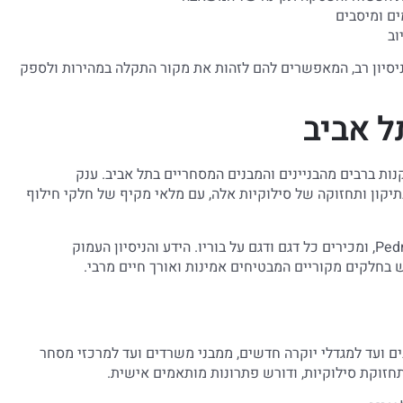
יסיון רב, המאפשרים להם לזהות את מקור התקלה במהירות ולספק
ר בישראל, ומותקנות ברבים מהבניינים והמבנים המסחריים בתל אביב. ענק
של Pedrollo בישראל, מתמחה בתיקון ותחזוקה של סילוקיות אלה, עם מלאי מקיף של חלקי חילוף
הטכנאים של החברה עוברים הכשרות מקצועיות על מוצרי Pedrollo, ומכירים כל דגם ודגם על בוריו. הידע והניסיון העמוק
בחלקים מקוריים המבטיחים אמינות ואורך חיים מרבי.
ים ועד למגדלי יוקרה חדשים, ממבני משרדים ועד למרכזי מסחר
ותחזוקת סילוקיות, ודורש פתרונות מותאמים אישית.