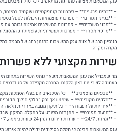
ענק המשאבות מציעה פתרונות מותאמים לכל סוגי המבנים בתל 
– **בתים פרטיים** – פתרונות קומפקטיים ושקטים במיוחד, ה
– **בנייני מגורים** – מערכות עוצמתיות היכולות לטפל בספיק
– **מבני משרדים** – פתרונות המשלבים אמינות גבוהה עם פ
– **מרכזי מסחר** – מערכות תעשייתיות עוצמתיות, המסוגלות
הניסיון הרב של צוות ענק המשאבות במגוון רחב של מבנים בתל
מקרה ומקרה.
שירות מקצועי ללא פשרות
מה שמבדיל את ענק המשאבות משאר נותני השירות בתחום תיקו
העמוקה לשביעות רצון הלקוח. החברה מקפידה על סטנדרטים גב
– **טכנאים מוסמכים** – כל הטכנאים הם בעלי הסמכות מקצו
– **חלקים מקוריים** – שימוש אך ורק בחלקי חילוף מקוריים,
– **אחריות על העבודה** – כל תיקון מגובה באחריות מלאה, 
– **תיעוד מפורט** – מתן דוח מפורט על התקלה, התיקון שבו
– **זמינות 24/7** – שירות חירום הזמין 24 שעות ביממה, 7 ימים בשבוע, למקרים דחופים
ענק המשאבות מבינה כי תקלה בסילוקית יכולה להיות אירוע מלחי