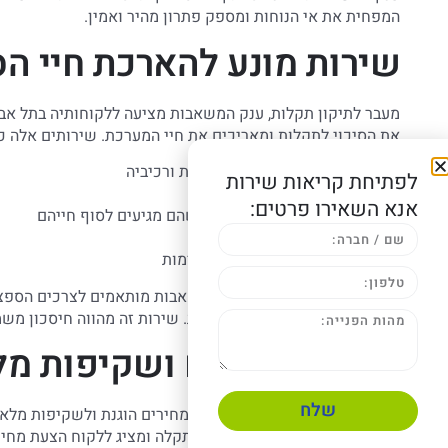
המפחית את אי הנוחות ומספק פתרון מהיר ואמין.
שירות מונע להארכת חיי הס
מעבר לתיקון תקלות, ענק המשאבות מציעה ללקוחותיה בתל אבי
את הסיכוי לתקלות ומאריכים את חיי המערכת. שירותים אלה כו
– בדיקות תקופתיות של הסילוקית ורכיביה
לפתיחת קריאות שירות
– ניקוי יסודי של המשאבה והבור
אנא השאירו פרטים:
– החלפת חלקים מתכלים לפני שהם מגיעים לסוף חייהם
– כיול מערכות הבקרה והמצופים
– טיפול מונע בצנרת למניעת חסימות
חוזי השירות המונע של ענק המשאבות מותאמים לצרכים הספצ
לסוג המבנה ולעומס על הסילוקית. שירות זה מהווה חיסכון משמ
מחירים הוגנים ושקיפות מ
שלח
ענק המשאבות מחויבת למדיניות מחירים הוגנת ולשקיפות מלאה ב
הטכנאי מבצע אבחון מקיף של התקלה ומציג ללקוח הצעת מחיר 