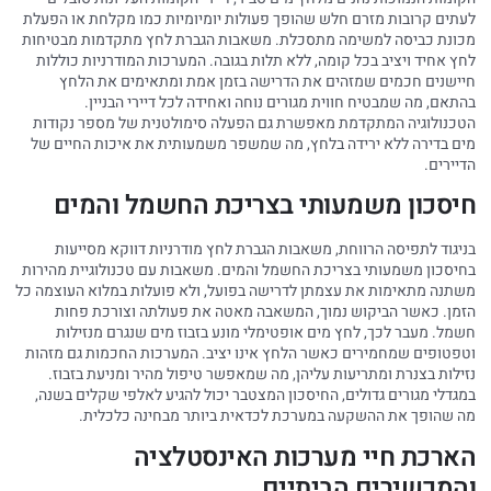
לעתים קרובות מזרם חלש שהופך פעולות יומיומיות כמו מקלחת או הפעלת
מכונת כביסה למשימה מתסכלת. משאבות הגברת לחץ מתקדמות מבטיחות
לחץ אחיד ויציב בכל קומה, ללא תלות בגובה. המערכות המודרניות כוללות
חיישנים חכמים שמזהים את הדרישה בזמן אמת ומתאימים את הלחץ
בהתאם, מה שמבטיח חווית מגורים נוחה ואחידה לכל דיירי הבניין.
הטכנולוגיה המתקדמת מאפשרת גם הפעלה סימולטנית של מספר נקודות
מים בדירה ללא ירידה בלחץ, מה שמשפר משמעותית את איכות החיים של
הדיירים.
חיסכון משמעותי בצריכת החשמל והמים
בניגוד לתפיסה הרווחת, משאבות הגברת לחץ מודרניות דווקא מסייעות
בחיסכון משמעותי בצריכת החשמל והמים. משאבות עם טכנולוגיית מהירות
משתנה מתאימות את עצמתן לדרישה בפועל, ולא פועלות במלוא העוצמה כל
הזמן. כאשר הביקוש נמוך, המשאבה מאטה את פעולתה וצורכת פחות
חשמל. מעבר לכך, לחץ מים אופטימלי מונע בזבוז מים שנגרם מנזילות
וטפטופים שמחמירים כאשר הלחץ אינו יציב. המערכות החכמות גם מזהות
נזילות בצנרת ומתריעות עליהן, מה שמאפשר טיפול מהיר ומניעת בזבוז.
במגדלי מגורים גדולים, החיסכון המצטבר יכול להגיע לאלפי שקלים בשנה,
מה שהופך את ההשקעה במערכת לכדאית ביותר מבחינה כלכלית.
הארכת חיי מערכות האינסטלציה
והמכשירים הביתיים