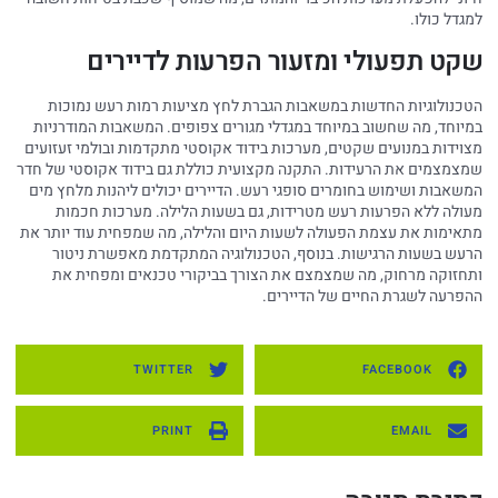
למגדל כולו.
שקט תפעולי ומזעור הפרעות לדיירים
הטכנולוגיות החדשות במשאבות הגברת לחץ מציעות רמות רעש נמוכות
במיוחד, מה שחשוב במיוחד במגדלי מגורים צפופים. המשאבות המודרניות
מצוידות במנועים שקטים, מערכות בידוד אקוסטי מתקדמות ובולמי זעזועים
שמצמצמים את הרעידות. התקנה מקצועית כוללת גם בידוד אקוסטי של חדר
המשאבות ושימוש בחומרים סופגי רעש. הדיירים יכולים ליהנות מלחץ מים
מעולה ללא הפרעות רעש מטרידות, גם בשעות הלילה. מערכות חכמות
מתאימות את עצמת הפעולה לשעות היום והלילה, מה שמפחית עוד יותר את
הרעש בשעות הרגישות. בנוסף, הטכנולוגיה המתקדמת מאפשרת ניטור
ותחזוקה מרחוק, מה שמצמצם את הצורך בביקורי טכנאים ומפחית את
ההפרעה לשגרת החיים של הדיירים.
TWITTER
FACEBOOK
PRINT
EMAIL