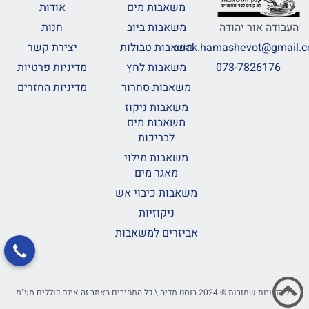
משאבות מים
אודות
משאבות ביוב
חנות
העבודה אור יהודה
משאבות טבולות
יצירת קשר
anak.hamashevot@gmail.
משאבות לחץ
מדיניות פרטיות
073-7826176
משאבות סחרור
מדיניות החזרים
משאבות ניקוז
משאבות מים
לבריכות
משאבות מילוי
מאגר מים
משאבות כיבוי אש
ניקוזיות
אביזרים למשאבות
כל הזכויות שמורות © 2024 בוסט מדיה \ כל המחירים באתר זה אינם כוללים מע"מ