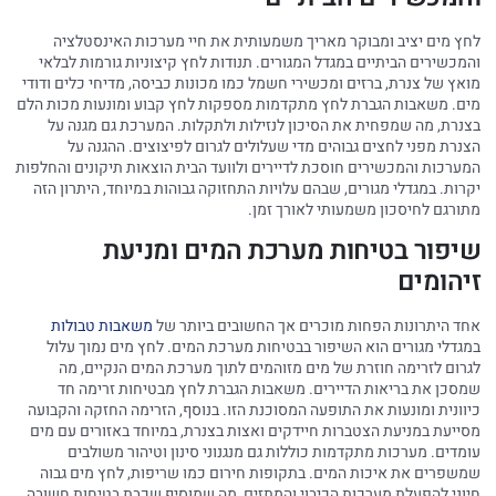
לחץ מים יציב ומבוקר מאריך משמעותית את חיי מערכות האינסטלציה
והמכשירים הביתיים במגדל המגורים. תנודות לחץ קיצוניות גורמות לבלאי
מואץ של צנרת, ברזים ומכשירי חשמל כמו מכונות כביסה, מדיחי כלים ודודי
מים. משאבות הגברת לחץ מתקדמות מספקות לחץ קבוע ומונעות מכות הלם
בצנרת, מה שמפחית את הסיכון לנזילות ולתקלות. המערכת גם מגנה על
הצנרת מפני לחצים גבוהים מדי שעלולים לגרום לפיצוצים. ההגנה על
המערכות והמכשירים חוסכת לדיירים ולוועד הבית הוצאות תיקונים והחלפות
יקרות. במגדלי מגורים, שבהם עלויות התחזוקה גבוהות במיוחד, היתרון הזה
מתורגם לחיסכון משמעותי לאורך זמן.
שיפור בטיחות מערכת המים ומניעת
זיהומים
אחד היתרונות הפחות מוכרים אך החשובים ביותר של
משאבות טבולות
במגדלי מגורים הוא השיפור בבטיחות מערכת המים. לחץ מים נמוך עלול
לגרום לזרימה חוזרת של מים מזוהמים לתוך מערכת המים הנקיים, מה
שמסכן את בריאות הדיירים. משאבות הגברת לחץ מבטיחות זרימה חד
כיוונית ומונעות את התופעה המסוכנת הזו. בנוסף, הזרימה החזקה והקבועה
מסייעת במניעת הצטברות חיידקים ואצות בצנרת, במיוחד באזורים עם מים
עומדים. מערכות מתקדמות כוללות גם מנגנוני סינון וטיהור משולבים
שמשפרים את איכות המים. בתקופות חירום כמו שריפות, לחץ מים גבוה
חיוני להפעלת מערכות הכיבוי והמתזים, מה שמוסיף שכבת בטיחות חשובה