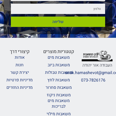
שליחה
קטגוריות מוצרים
קיצורי דרך
משאבות מים
אודות
משאבות ביוב
חנות
העבודה אור יהודה
משאבות טבולות
יצירת קשר
anak.hamashevot@gmail.
משאבות לחץ
מדיניות פרטיות
073-7826176
משאבות סחרור
מדיניות החזרים
משאבות ניקוז
משאבות מים
לבריכות
משאבות מילוי